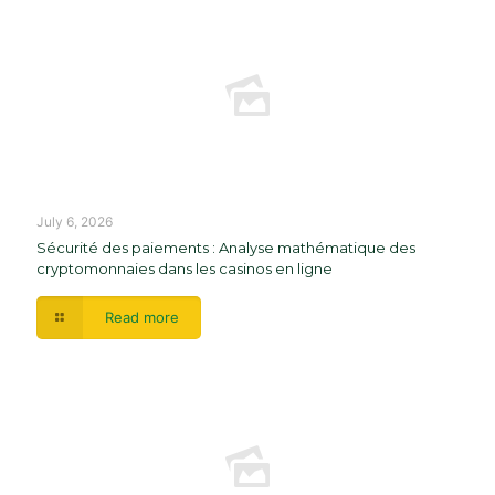
July 6, 2026
Sécurité des paiements : Analyse mathématique des
cryptomonnaies dans les casinos en ligne
Read more