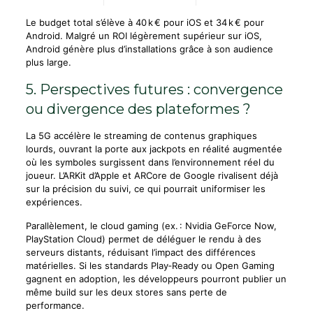
Le budget total s’élève à 40 k € pour iOS et 34 k € pour
Android. Malgré un ROI légèrement supérieur sur iOS,
Android génère plus d’installations grâce à son audience
plus large.
5. Perspectives futures : convergence
ou divergence des plateformes ?
La 5G accélère le streaming de contenus graphiques
lourds, ouvrant la porte aux jackpots en réalité augmentée
où les symboles surgissent dans l’environnement réel du
joueur. L’ARKit d’Apple et ARCore de Google rivalisent déjà
sur la précision du suivi, ce qui pourrait uniformiser les
expériences.
Parallèlement, le cloud gaming (ex. : Nvidia GeForce Now,
PlayStation Cloud) permet de déléguer le rendu à des
serveurs distants, réduisant l’impact des différences
matérielles. Si les standards Play‑Ready ou Open Gaming
gagnent en adoption, les développeurs pourront publier un
même build sur les deux stores sans perte de
performance.