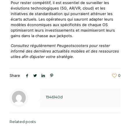
Pour rester compétitif, il est essentiel de surveiller les
évolutions technologiques (5G, AR/VR, cloud) et les
initiatives de standardisation qui pourraient atténuer les
écarts actuels. Les opérateurs qui sauront adapter leurs
modèles économiques aux spécificités de chaque OS
optimiseront leurs investissements et maximiseront leurs
gains dans la chasse aux jackpots.
Consultez régulièrement Peugeotscooters pour rester
informé des dernières actualités mobiles et des ressources
utiles afin d’ajuster votre stratégie.
Share
0
1946140d
Related posts