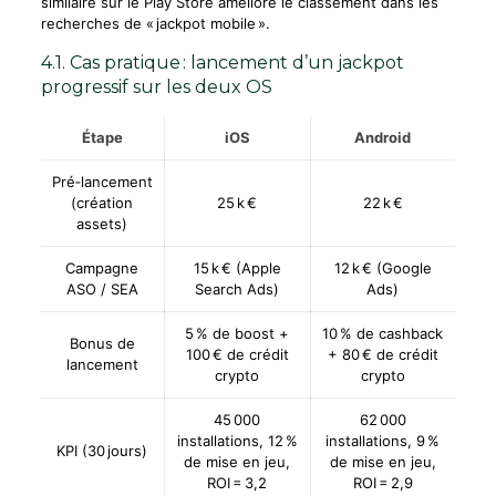
similaire sur le Play Store améliore le classement dans les
recherches de « jackpot mobile ».
4.1. Cas pratique : lancement d’un jackpot
progressif sur les deux OS
Étape
iOS
Android
Pré‑lancement
(création
25 k €
22 k €
assets)
Campagne
15 k € (Apple
12 k € (Google
ASO / SEA
Search Ads)
Ads)
5 % de boost +
10 % de cashback
Bonus de
100 € de crédit
+ 80 € de crédit
lancement
crypto
crypto
45 000
62 000
installations, 12 %
installations, 9 %
KPI (30 jours)
de mise en jeu,
de mise en jeu,
ROI = 3,2
ROI = 2,9