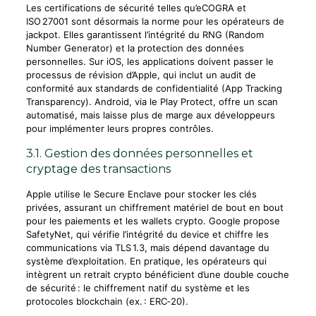
Les certifications de sécurité telles qu’eCOGRA et
ISO 27001 sont désormais la norme pour les opérateurs de
jackpot. Elles garantissent l’intégrité du RNG (Random
Number Generator) et la protection des données
personnelles. Sur iOS, les applications doivent passer le
processus de révision d’Apple, qui inclut un audit de
conformité aux standards de confidentialité (App Tracking
Transparency). Android, via le Play Protect, offre un scan
automatisé, mais laisse plus de marge aux développeurs
pour implémenter leurs propres contrôles.
3.1. Gestion des données personnelles et
cryptage des transactions
Apple utilise le Secure Enclave pour stocker les clés
privées, assurant un chiffrement matériel de bout en bout
pour les paiements et les wallets crypto. Google propose
SafetyNet, qui vérifie l’intégrité du device et chiffre les
communications via TLS 1.3, mais dépend davantage du
système d’exploitation. En pratique, les opérateurs qui
intègrent un retrait crypto bénéficient d’une double couche
de sécurité : le chiffrement natif du système et les
protocoles blockchain (ex. : ERC‑20).