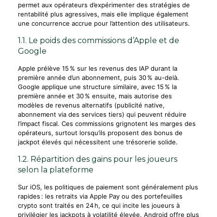
permet aux opérateurs d’expérimenter des stratégies de
rentabilité plus agressives, mais elle implique également
une concurrence accrue pour l’attention des utilisateurs.
1.1. Le poids des commissions d’Apple et de
Google
Apple prélève 15 % sur les revenus des IAP durant la
première année d’un abonnement, puis 30 % au-delà.
Google applique une structure similaire, avec 15 % la
première année et 30 % ensuite, mais autorise des
modèles de revenus alternatifs (publicité native,
abonnement via des services tiers) qui peuvent réduire
l’impact fiscal. Ces commissions grignotent les marges des
opérateurs, surtout lorsqu’ils proposent des bonus de
jackpot élevés qui nécessitent une trésorerie solide.
1.2. Répartition des gains pour les joueurs
selon la plateforme
Sur iOS, les politiques de paiement sont généralement plus
rapides : les retraits via Apple Pay ou des portefeuilles
crypto sont traités en 24 h, ce qui incite les joueurs à
privilégier les jackpots à volatilité élevée. Android offre plus