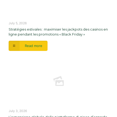
July 5, 2026
Stratégies estivales : maximiser les jackpots des casinos en
ligne pendant les promotions « Black Friday »
Read more
July 3, 2026