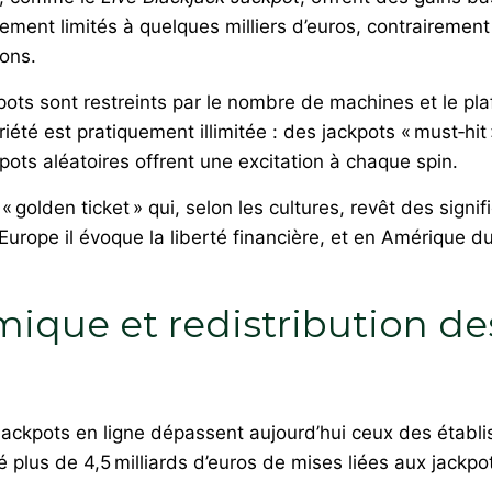
lement limités à quelques milliers d’euros, contrairemen
ions.
pots sont restreints par le nombre de machines et le pla
riété est pratiquement illimitée : des jackpots « must‑hi
pots aléatoires offrent une excitation à chaque spin.
golden ticket » qui, selon les cultures, revêt des signific
 Europe il évoque la liberté financière, et en Amérique du
ique et redistribution des
 jackpots en ligne dépassent aujourd’hui ceux des établ
lus de 4,5 milliards d’euros de mises liées aux jackpots