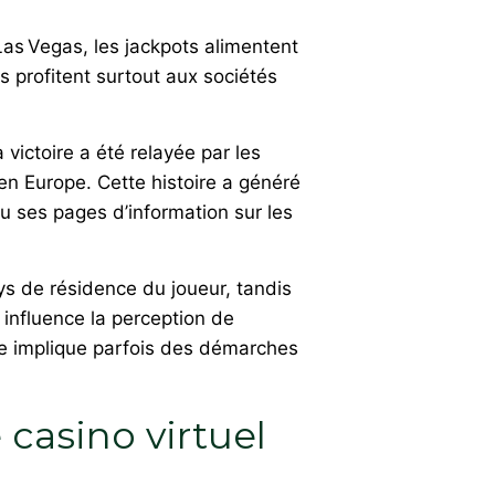
as Vegas, les jackpots alimentent
us profitent surtout aux sociétés
 victoire a été relayée par les
 en Europe. Cette histoire a généré
vu ses pages d’information sur les
ays de résidence du joueur, tandis
e influence la perception de
lle implique parfois des démarches
 casino virtuel