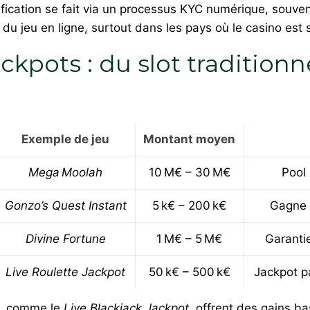
vérification se fait via un processus KYC numérique, sou
it du jeu en ligne, surtout dans les pays où le casino est 
ackpots : du slot tradition
Exemple de jeu
Montant moyen
Mega Moolah
10 M€ – 30 M€
Pool
Gonzo’s Quest Instant
5 k€ – 200 k€
Gagne 
Divine Fortune
1 M€ – 5 M€
Garanti
Live Roulette Jackpot
50 k€ – 500 k€
Jackpot pa
ve, comme le
Live Blackjack Jackpot
, offrent des gains b