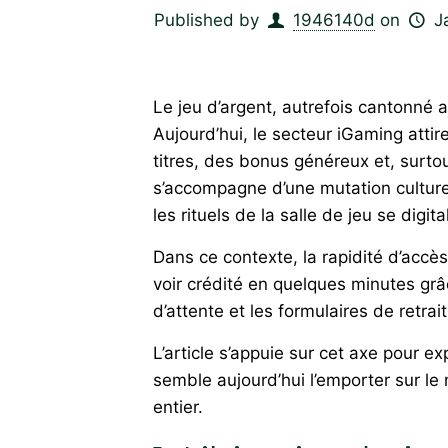
Published by
1946140d
on
J
Le jeu d’argent, autrefois cantonné 
Aujourd’hui, le secteur iGaming attir
titres, des bonus généreux et, surt
s’accompagne d’une mutation culturel
les rituels de la salle de jeu se digita
Dans ce contexte, la rapidité d’accès 
voir crédité en quelques minutes gr
d’attente et les formulaires de retra
L’article s’appuie sur cet axe pour e
semble aujourd’hui l’emporter sur le
entier.