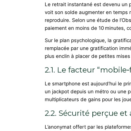
Le retrait instantané est devenu un p
voit son solde augmenter en temps r
reproduire. Selon une étude de l’Obs
paiement en moins de 10 minutes, co
Sur le plan psychologique, la gratifi
remplacée par une gratification imméd
plus enclin à placer de petites mise
2.1. Le facteur “mobile‑f
Le smartphone est aujourd’hui le pri
un jackpot depuis un métro ou une p
multiplicateurs de gains pour les joueur
2.2. Sécurité perçue e
L’anonymat offert par les plateforme