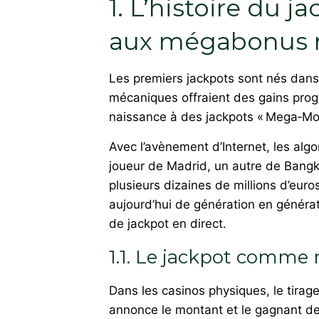
1. L’histoire du 
aux mégabonus 
Les premiers jackpots sont nés dans
mécaniques offraient des gains progr
naissance à des jackpots « Mega‑Mo
Avec l’avènement d’Internet, les a
joueur de Madrid, un autre de Bangko
plusieurs dizaines de millions d’euro
aujourd’hui de génération en générati
de jackpot en direct.
1.1. Le jackpot comme r
Dans les casinos physiques, le tirage 
annonce le montant et le gagnant devi