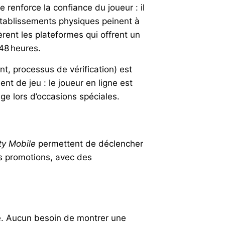
 renforce la confiance du joueur : il
établissements physiques peinent à
rent les plateformes qui offrent un
48 heures.
nt, processus de vérification) est
nt de jeu : le joueur en ligne est
ge lors d’occasions spéciales.
ty Mobile
permettent de déclencher
s promotions, avec des
vée. Aucun besoin de montrer une