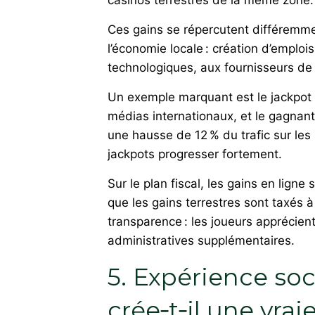
casinos terrestres de la même zone.
Ces gains se répercutent différemme
l’économie locale : création d’emplois
technologiques, aux fournisseurs de 
Un exemple marquant est le jackpot
médias internationaux, et le gagnant 
une hausse de 12 % du trafic sur le
jackpots progresser fortement.
Sur le plan fiscal, les gains en lign
que les gains terrestres sont taxés à
transparence : les joueurs apprécient
administratives supplémentaires.
5. Expérience soc
crée‑t‑il une vr