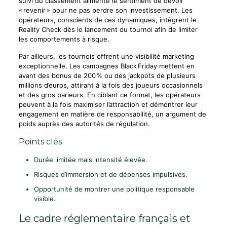
suivi du classement alimente le sentiment de devoir
« revenir » pour ne pas perdre son investissement. Les
opérateurs, conscients de ces dynamiques, intègrent le
Reality Check dès le lancement du tournoi afin de limiter
les comportements à risque.
Par ailleurs, les tournois offrent une visibilité marketing
exceptionnelle. Les campagnes Black Friday mettent en
avant des bonus de 200 % ou des jackpots de plusieurs
millions d’euros, attirant à la fois des joueurs occasionnels
et des gros parieurs. En ciblant ce format, les opérateurs
peuvent à la fois maximiser l’attraction et démontrer leur
engagement en matière de responsabilité, un argument de
poids auprès des autorités de régulation.
Points clés
Durée limitée mais intensité élevée.
Risques d’immersion et de dépenses impulsives.
Opportunité de montrer une politique responsable
visible.
Le cadre réglementaire français et