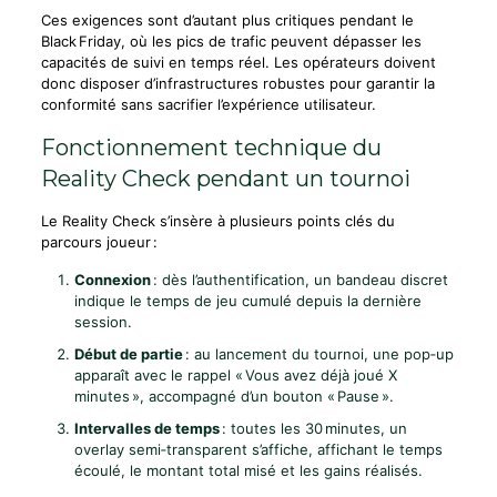
Ces exigences sont d’autant plus critiques pendant le
Black Friday, où les pics de trafic peuvent dépasser les
capacités de suivi en temps réel. Les opérateurs doivent
donc disposer d’infrastructures robustes pour garantir la
conformité sans sacrifier l’expérience utilisateur.
Fonctionnement technique du
Reality Check pendant un tournoi
Le Reality Check s’insère à plusieurs points clés du
parcours joueur :
Connexion
: dès l’authentification, un bandeau discret
indique le temps de jeu cumulé depuis la dernière
session.
Début de partie
: au lancement du tournoi, une pop‑up
apparaît avec le rappel « Vous avez déjà joué X
minutes », accompagné d’un bouton « Pause ».
Intervalles de temps
: toutes les 30 minutes, un
overlay semi‑transparent s’affiche, affichant le temps
écoulé, le montant total misé et les gains réalisés.