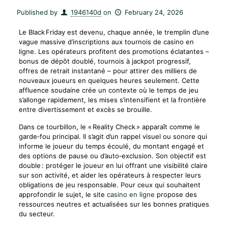
Published by
1946140d
on
February 24, 2026
Le Black Friday est devenu, chaque année, le tremplin d’une
vague massive d’inscriptions aux tournois de casino en
ligne. Les opérateurs profitent des promotions éclatantes –
bonus de dépôt doublé, tournois à jackpot progressif,
offres de retrait instantané – pour attirer des milliers de
nouveaux joueurs en quelques heures seulement. Cette
affluence soudaine crée un contexte où le temps de jeu
s’allonge rapidement, les mises s’intensifient et la frontière
entre divertissement et excès se brouille.
Dans ce tourbillon, le « Reality Check » apparaît comme le
garde‑fou principal. Il s’agit d’un rappel visuel ou sonore qui
informe le joueur du temps écoulé, du montant engagé et
des options de pause ou d’auto‑exclusion. Son objectif est
double : protéger le joueur en lui offrant une visibilité claire
sur son activité, et aider les opérateurs à respecter leurs
obligations de jeu responsable. Pour ceux qui souhaitent
approfondir le sujet, le site
casino en ligne
propose des
ressources neutres et actualisées sur les bonnes pratiques
du secteur.