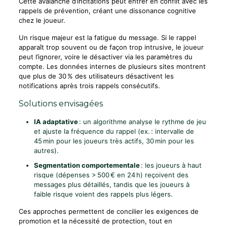
Cette avalanche d’incitations peut entrer en conflit avec les
rappels de prévention, créant une dissonance cognitive
chez le joueur.
Un risque majeur est la fatigue du message. Si le rappel
apparaît trop souvent ou de façon trop intrusive, le joueur
peut l’ignorer, voire le désactiver via les paramètres du
compte. Les données internes de plusieurs sites montrent
que plus de 30 % des utilisateurs désactivent les
notifications après trois rappels consécutifs.
Solutions envisagées
IA adaptative
: un algorithme analyse le rythme de jeu
et ajuste la fréquence du rappel (ex. : intervalle de
45 min pour les joueurs très actifs, 30 min pour les
autres).
Segmentation comportementale
: les joueurs à haut
risque (dépenses > 500 € en 24 h) reçoivent des
messages plus détaillés, tandis que les joueurs à
faible risque voient des rappels plus légers.
Ces approches permettent de concilier les exigences de
promotion et la nécessité de protection, tout en