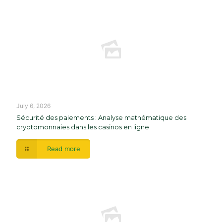
July 6, 2026
Sécurité des paiements : Analyse mathématique des
cryptomonnaies dans les casinos en ligne
Read more