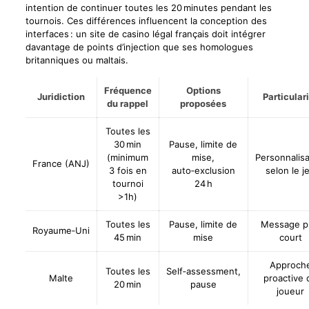
intention de continuer toutes les 20 minutes pendant les
tournois. Ces différences influencent la conception des
interfaces : un site de casino légal français doit intégrer
davantage de points d’injection que ses homologues
britanniques ou maltais.
Fréquence
Options
Juridiction
Particular
du rappel
proposées
Toutes les
30 min
Pause, limite de
(minimum
mise,
Personnalisa
France (ANJ)
3 fois en
auto‑exclusion
selon le j
tournoi
24 h
>1h)
Toutes les
Pause, limite de
Message p
Royaume‑Uni
45 min
mise
court
Approch
Toutes les
Self‑assessment,
Malte
proactive 
20 min
pause
joueur