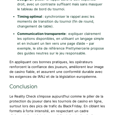
droit, avec un contraste suffisant mais sans masquer
le tableau de bord du tournoi.
Timing optimal
: synchroniser le rappel avec les
moments de transition du tournoi (fin de round,
changement de table).
Communication transparente
: expliquer clairement
les options disponibles, en utilisant un langage simple
et en incluant un lien vers une page d’aide – par
exemple, le site de référence Prettymercerie propose
des guides neutres sur le jeu responsable.
En appliquant ces bonnes pratiques, les opérateurs
renforcent la confiance des joueurs, améliorent leur image
de casino fiable, et assurent une conformité durable avec
les exigences de l’ANJ et de la législation européenne.
Conclusion
Le Reality Check s’impose aujourd’hui comme le pilier de la
protection du joueur dans les tournois de casino en ligne,
surtout lors des pics de trafic du Black Friday. En ciblant les
formats à forte intensité, en respectant un cadre