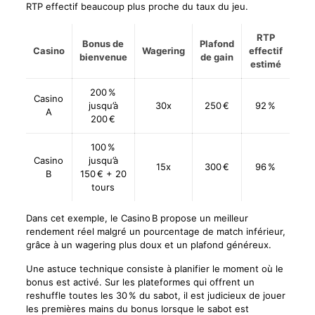
RTP effectif beaucoup plus proche du taux du jeu.
RTP
Bonus de
Plafond
Casino
Wagering
effectif
bienvenue
de gain
estimé
200 %
Casino
jusqu’à
30x
250 €
92 %
A
200 €
100 %
Casino
jusqu’à
15x
300 €
96 %
B
150 € + 20
tours
Dans cet exemple, le Casino B propose un meilleur
rendement réel malgré un pourcentage de match inférieur,
grâce à un wagering plus doux et un plafond généreux.
Une astuce technique consiste à planifier le moment où le
bonus est activé. Sur les plateformes qui offrent un
reshuffle toutes les 30 % du sabot, il est judicieux de jouer
les premières mains du bonus lorsque le sabot est