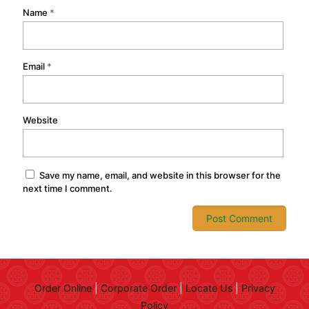
Name
*
Email
*
Website
Save my name, email, and website in this browser for the
next time I comment.
Order Online
|
Corporate Order
|
Locate Us
|
Privacy
Policy