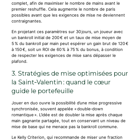
complet, afin de maximiser le nombre de mains avant le
premier reshuffle. Cela augmente le nombre de paris
possibles avant que les exigences de mise ne deviennent
contraignantes.
En projetant ces paramètres sur 30 jours, un joueur avec
un bankroll initial de 200 € et un taux de mise moyen de
5 % du bankroll par main peut espérer un gain brut de 120 €
à 150 €, soit un ROI de 60 % à 75 % du bonus, à condition
de respecter les exigences de mise sans dépasser le
plafond.
3. Stratégies de mise optimisées pour
la Saint‑Valentin : quand le cœur
guide le portefeuille
Jouer en duo ouvre la possibilité d’une mise progressive
synchronisée, souvent appelée « double‑down
romantique ». L’idée est de doubler la mise après chaque
main gagnante partagée, tout en conservant un niveau de
mise de base qui ne menace pas la bankroll commune.
Le Kelly Criterion, qui recommande de miser une fraction