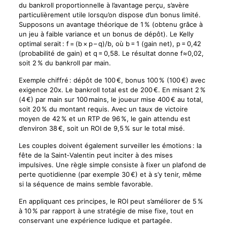
du bankroll proportionnelle à l’avantage perçu, s’avère
particulièrement utile lorsqu’on dispose d’un bonus limité.
Supposons un avantage théorique de 1 % (obtenu grâce à
un jeu à faible variance et un bonus de dépôt). Le Kelly
optimal serait : f = (b × p – q)/b, où b = 1 (gain net), p = 0,42
(probabilité de gain) et q = 0,58. Le résultat donne f≈0,02,
soit 2 % du bankroll par main.
Exemple chiffré : dépôt de 100 €, bonus 100 % (100 €) avec
exigence 20x. Le bankroll total est de 200 €. En misant 2 %
(4 €) par main sur 100 mains, le joueur mise 400 € au total,
soit 20 % du montant requis. Avec un taux de victoire
moyen de 42 % et un RTP de 96 %, le gain attendu est
d’environ 38 €, soit un ROI de 9,5 % sur le total misé.
Les couples doivent également surveiller les émotions : la
fête de la Saint‑Valentin peut inciter à des mises
impulsives. Une règle simple consiste à fixer un plafond de
perte quotidienne (par exemple 30 €) et à s’y tenir, même
si la séquence de mains semble favorable.
En appliquant ces principes, le ROI peut s’améliorer de 5 %
à 10 % par rapport à une stratégie de mise fixe, tout en
conservant une expérience ludique et partagée.