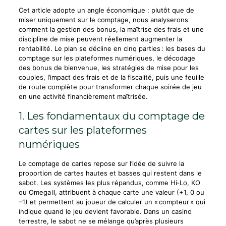
Cet article adopte un angle économique : plutôt que de
miser uniquement sur le comptage, nous analyserons
comment la gestion des bonus, la maîtrise des frais et une
discipline de mise peuvent réellement augmenter la
rentabilité. Le plan se décline en cinq parties : les bases du
comptage sur les plateformes numériques, le décodage
des bonus de bienvenue, les stratégies de mise pour les
couples, l’impact des frais et de la fiscalité, puis une feuille
de route complète pour transformer chaque soirée de jeu
en une activité financièrement maîtrisée.
1. Les fondamentaux du comptage de
cartes sur les plateformes
numériques
Le comptage de cartes repose sur l’idée de suivre la
proportion de cartes hautes et basses qui restent dans le
sabot. Les systèmes les plus répandus, comme Hi‑Lo, KO
ou Omega II, attribuent à chaque carte une valeur (+1, 0 ou
–1) et permettent au joueur de calculer un « compteur » qui
indique quand le jeu devient favorable. Dans un casino
terrestre, le sabot ne se mélange qu’après plusieurs