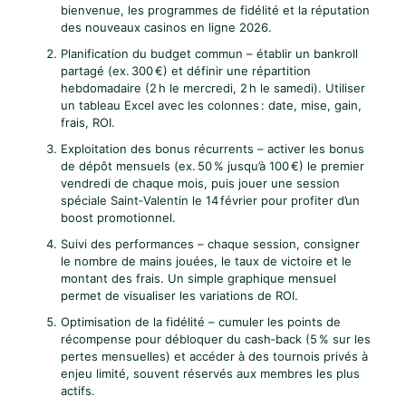
bienvenue, les programmes de fidélité et la réputation
des nouveaux casinos en ligne 2026.
Planification du budget commun – établir un bankroll
partagé (ex. 300 €) et définir une répartition
hebdomadaire (2 h le mercredi, 2 h le samedi). Utiliser
un tableau Excel avec les colonnes : date, mise, gain,
frais, ROI.
Exploitation des bonus récurrents – activer les bonus
de dépôt mensuels (ex. 50 % jusqu’à 100 €) le premier
vendredi de chaque mois, puis jouer une session
spéciale Saint‑Valentin le 14 février pour profiter d’un
boost promotionnel.
Suivi des performances – chaque session, consigner
le nombre de mains jouées, le taux de victoire et le
montant des frais. Un simple graphique mensuel
permet de visualiser les variations de ROI.
Optimisation de la fidélité – cumuler les points de
récompense pour débloquer du cash‑back (5 % sur les
pertes mensuelles) et accéder à des tournois privés à
enjeu limité, souvent réservés aux membres les plus
actifs.