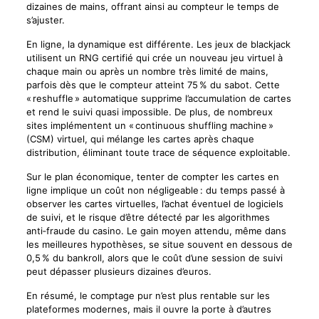
dizaines de mains, offrant ainsi au compteur le temps de
s’ajuster.
En ligne, la dynamique est différente. Les jeux de blackjack
utilisent un RNG certifié qui crée un nouveau jeu virtuel à
chaque main ou après un nombre très limité de mains,
parfois dès que le compteur atteint 75 % du sabot. Cette
« reshuffle » automatique supprime l’accumulation de cartes
et rend le suivi quasi impossible. De plus, de nombreux
sites implémentent un « continuous shuffling machine »
(CSM) virtuel, qui mélange les cartes après chaque
distribution, éliminant toute trace de séquence exploitable.
Sur le plan économique, tenter de compter les cartes en
ligne implique un coût non négligeable : du temps passé à
observer les cartes virtuelles, l’achat éventuel de logiciels
de suivi, et le risque d’être détecté par les algorithmes
anti‑fraude du casino. Le gain moyen attendu, même dans
les meilleures hypothèses, se situe souvent en dessous de
0,5 % du bankroll, alors que le coût d’une session de suivi
peut dépasser plusieurs dizaines d’euros.
En résumé, le comptage pur n’est plus rentable sur les
plateformes modernes, mais il ouvre la porte à d’autres