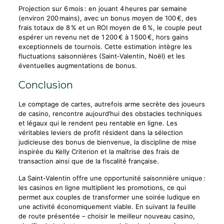
Projection sur 6 mois : en jouant 4 heures par semaine
(environ 200 mains), avec un bonus moyen de 100 €, des
frais totaux de 8 % et un ROI moyen de 6 %, le couple peut
espérer un revenu net de 1 200 € à 1 500 €, hors gains
exceptionnels de tournois. Cette estimation intègre les
fluctuations saisonnières (Saint‑Valentin, Noël) et les
éventuelles augmentations de bonus.
Conclusion
Le comptage de cartes, autrefois arme secrète des joueurs
de casino, rencontre aujourd’hui des obstacles techniques
et légaux qui le rendent peu rentable en ligne. Les
véritables leviers de profit résident dans la sélection
judicieuse des bonus de bienvenue, la discipline de mise
inspirée du Kelly Criterion et la maîtrise des frais de
transaction ainsi que de la fiscalité française.
La Saint‑Valentin offre une opportunité saisonnière unique :
les casinos en ligne multiplient les promotions, ce qui
permet aux couples de transformer une soirée ludique en
une activité économiquement viable. En suivant la feuille
de route présentée – choisir le meilleur nouveau casino,