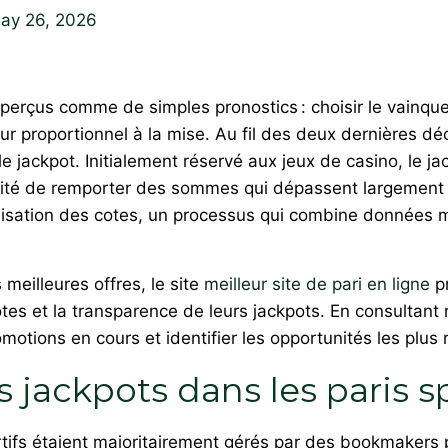
ay 26, 2026
 perçus comme de simples pronostics : choisir le vainqu
ur proportionnel à la mise. Au fil des deux dernières déc
 jackpot. Initialement réservé aux jeux de casino, le jack
bilité de remporter des sommes qui dépassent largement 
misation des cotes, un processus qui combine données m
 meilleures offres, le site
meilleur site de pari en ligne
pr
otes et la transparence de leurs jackpots. En consultan
otions en cours et identifier les opportunités les plus 
s jackpots dans les paris s
rtifs étaient majoritairement gérés par des bookmakers 