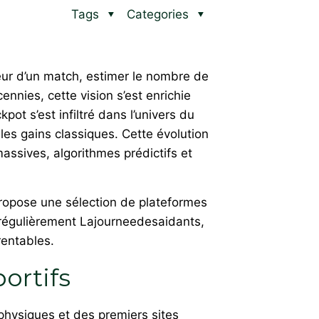
Tags
Categories
eur d’un match, estimer le nombre de
ennies, cette vision s’est enrichie
pot s’est infiltré dans l’univers du
les gains classiques. Cette évolution
assives, algorithmes prédictifs et
opose une sélection de plateformes
t régulièrement Lajourneedesaidants,
rentables.
portifs
physiques et des premiers sites