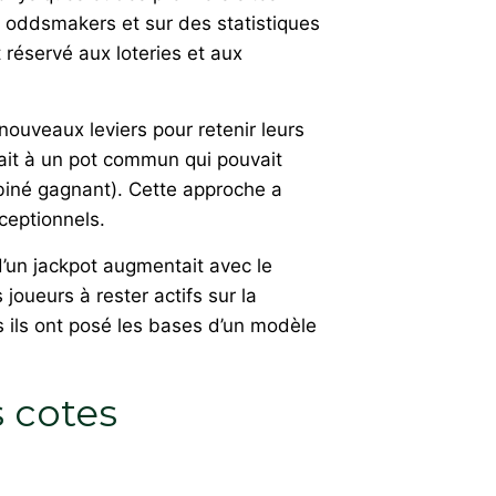
s oddsmakers et sur des statistiques
t réservé aux loteries et aux
ouveaux leviers pour retenir leurs
buait à un pot commun qui pouvait
mbiné gagnant). Cette approche a
xceptionnels.
 d’un jackpot augmentait avec le
oueurs à rester actifs sur la
s ils ont posé les bases d’un modèle
s cotes