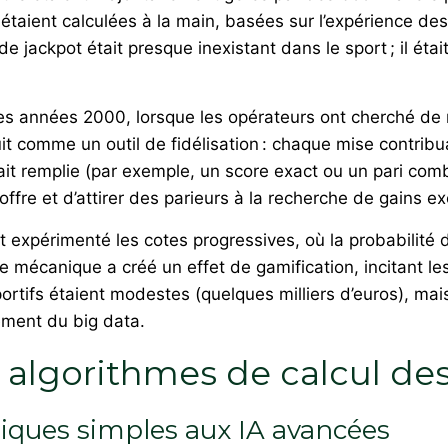
 étaient calculées à la main, basées sur l’expérience de
e jackpot était presque inexistant dans le sport ; il étai
es années 2000, lorsque les opérateurs ont cherché de n
duit comme un outil de fidélisation : chaque mise contri
tait remplie (par exemple, un score exact ou un pari co
offre et d’attirer des parieurs à la recherche de gains e
nt expérimenté les cotes progressives, où la probabilité
mécanique a créé un effet de gamification, incitant les j
ortifs étaient modestes (quelques milliers d’euros), mai
nement du big data.
s algorithmes de calcul de
stiques simples aux IA avancées