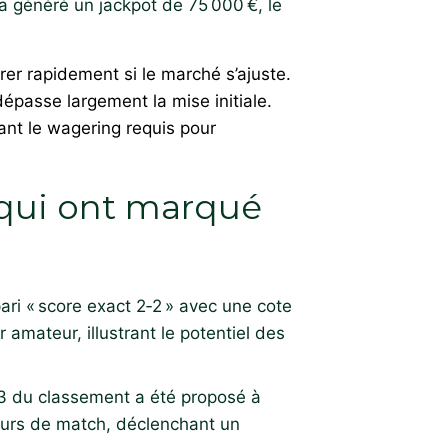
a généré un jackpot de 75 000 €, le
drer rapidement si le marché s’ajuste.
dépasse largement la mise initiale.
ant le wagering requis pour
s qui ont marqué
ari « score exact 2‑2 » avec une cote
amateur, illustrant le potentiel des
o 3 du classement a été proposé à
ours de match, déclenchant un