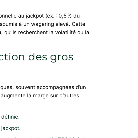
nnelle au jackpot (ex. : 0,5 % du
in soumis à un wagering élevé. Cette
qu’ils recherchent la volatilité ou la
action des gros
fiques, souvent accompagnées d’un
 augmente la marge sur d’autres
 définie.
 jackpot.