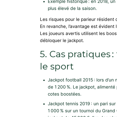
Exemple historique : en 2018, un
plus élevé de la saison.
Les risques pour le parieur résident 
En revanche, l’avantage est évident l
Les joueurs avertis utilisent les bo
débloquer le jackpot.
5. Cas pratiques 
le sport
Jackpot football 2015 : lors d’un
de 1 200 %. Le jackpot, alimenté 
cotes boostées.
Jackpot tennis 2019 : un pari su
1 000 % sur un tournoi du Grand