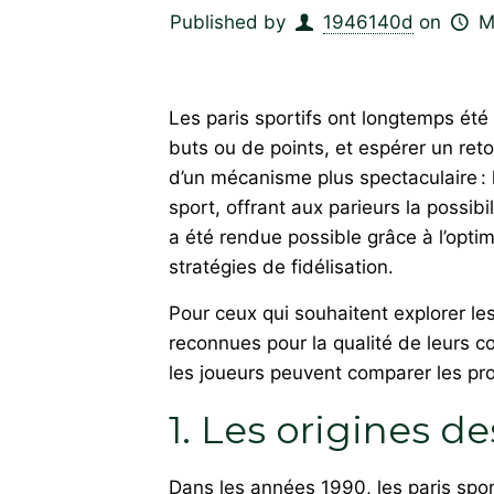
Published by
1946140d
on
M
Les paris sportifs ont longtemps été
buts ou de points, et espérer un reto
d’un mécanisme plus spectaculaire : le
sport, offrant aux parieurs la possi
a été rendue possible grâce à l’opti
stratégies de fidélisation.
Pour ceux qui souhaitent explorer les
reconnues pour la qualité de leurs c
les joueurs peuvent comparer les prom
1. Les origines de
Dans les années 1990, les paris spo