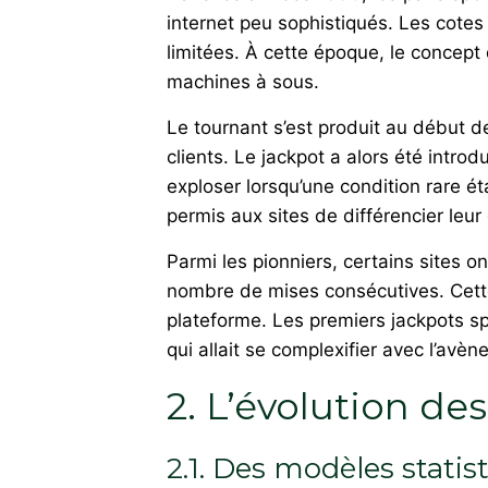
internet peu sophistiqués. Les cotes
limitées. À cette époque, le concept d
machines à sous.
Le tournant s’est produit au début d
clients. Le jackpot a alors été intro
exploser lorsqu’une condition rare é
permis aux sites de différencier leur 
Parmi les pionniers, certains sites o
nombre de mises consécutives. Cette 
plateforme. Les premiers jackpots sp
qui allait se complexifier avec l’avè
2. L’évolution de
2.1. Des modèles stati