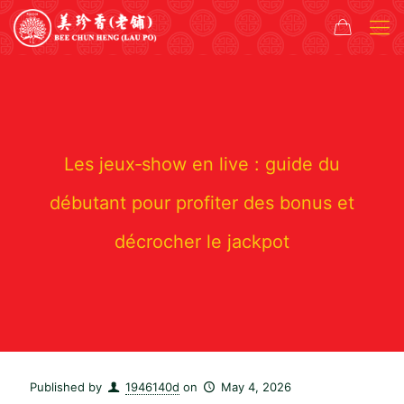
Les jeux‑show en live : guide du
débutant pour profiter des bonus et
décrocher le jackpot
Published by
1946140d
on
May 4, 2026