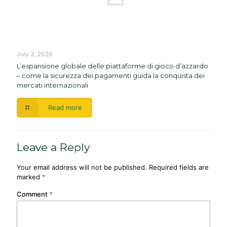
July 3, 2026
L’espansione globale delle piattaforme di gioco d’azzardo
– come la sicurezza dei pagamenti guida la conquista dei
mercati internazionali
Read more
Leave a Reply
Your email address will not be published.
Required fields are
marked
*
Comment
*