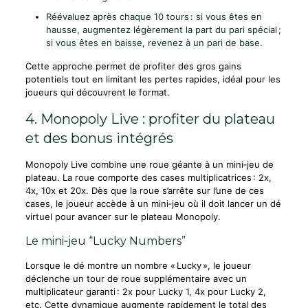
Réévaluez après chaque 10 tours : si vous êtes en
hausse, augmentez légèrement la part du pari spécial ;
si vous êtes en baisse, revenez à un pari de base.
Cette approche permet de profiter des gros gains
potentiels tout en limitant les pertes rapides, idéal pour les
joueurs qui découvrent le format.
4. Monopoly Live : profiter du plateau
et des bonus intégrés
Monopoly Live combine une roue géante à un mini‑jeu de
plateau. La roue comporte des cases multiplicatrices : 2x,
4x, 10x et 20x. Dès que la roue s’arrête sur l’une de ces
cases, le joueur accède à un mini‑jeu où il doit lancer un dé
virtuel pour avancer sur le plateau Monopoly.
Le mini‑jeu “Lucky Numbers”
Lorsque le dé montre un nombre « Lucky », le joueur
déclenche un tour de roue supplémentaire avec un
multiplicateur garanti : 2x pour Lucky 1, 4x pour Lucky 2,
etc. Cette dynamique augmente rapidement le total des