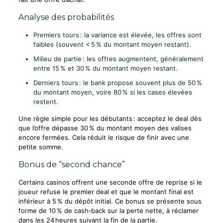
Analyse des probabilités
Premiers tours : la variance est élevée, les offres sont
faibles (souvent < 5 % du montant moyen restant).
Milieu de partie : les offres augmentent, généralement
entre 15 % et 30 % du montant moyen restant.
Derniers tours : le bank propose souvent plus de 50 %
du montant moyen, voire 80 % si les cases élevées
restent.
Une règle simple pour les débutants : acceptez le deal dès
que l’offre dépasse 30 % du montant moyen des valises
encore fermées. Cela réduit le risque de finir avec une
petite somme.
Bonus de “second chance”
Certains casinos offrent une seconde offre de reprise si le
joueur refuse le premier deal et que le montant final est
inférieur à 5 % du dépôt initial. Ce bonus se présente sous
forme de 10 % de cash‑back sur la perte nette, à réclamer
dans les 24 heures suivant la fin de la partie.