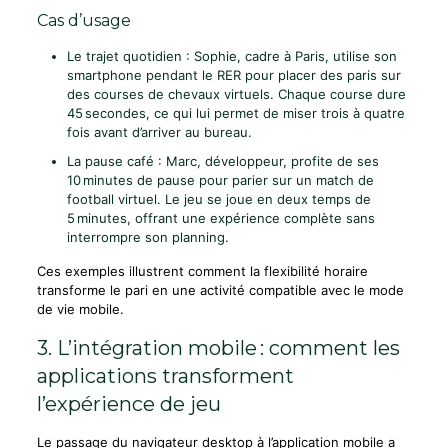
Cas d’usage
Le trajet quotidien : Sophie, cadre à Paris, utilise son
smartphone pendant le RER pour placer des paris sur
des courses de chevaux virtuels. Chaque course dure
45 secondes, ce qui lui permet de miser trois à quatre
fois avant d’arriver au bureau.
La pause café : Marc, développeur, profite de ses
10 minutes de pause pour parier sur un match de
football virtuel. Le jeu se joue en deux temps de
5 minutes, offrant une expérience complète sans
interrompre son planning.
Ces exemples illustrent comment la flexibilité horaire
transforme le pari en une activité compatible avec le mode
de vie mobile.
3. L’intégration mobile : comment les
applications transforment
l’expérience de jeu
Le passage du navigateur desktop à l’application mobile a