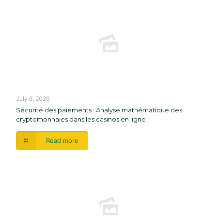
July 6, 2026
Sécurité des paiements : Analyse mathématique des
cryptomonnaies dans les casinos en ligne
Read more