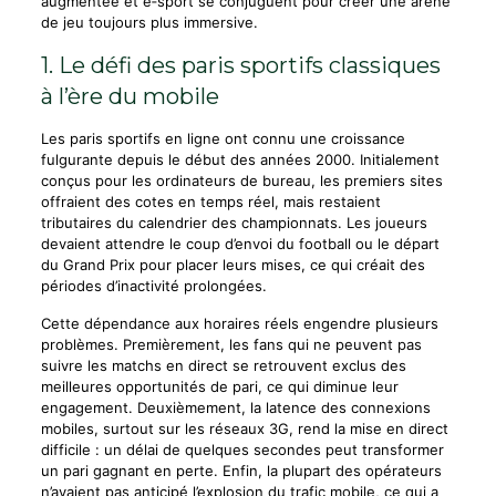
augmentée et e‑sport se conjuguent pour créer une arène
de jeu toujours plus immersive.
1. Le défi des paris sportifs classiques
à l’ère du mobile
Les paris sportifs en ligne ont connu une croissance
fulgurante depuis le début des années 2000. Initialement
conçus pour les ordinateurs de bureau, les premiers sites
offraient des cotes en temps réel, mais restaient
tributaires du calendrier des championnats. Les joueurs
devaient attendre le coup d’envoi du football ou le départ
du Grand Prix pour placer leurs mises, ce qui créait des
périodes d’inactivité prolongées.
Cette dépendance aux horaires réels engendre plusieurs
problèmes. Premièrement, les fans qui ne peuvent pas
suivre les matchs en direct se retrouvent exclus des
meilleures opportunités de pari, ce qui diminue leur
engagement. Deuxièmement, la latence des connexions
mobiles, surtout sur les réseaux 3G, rend la mise en direct
difficile : un délai de quelques secondes peut transformer
un pari gagnant en perte. Enfin, la plupart des opérateurs
n’avaient pas anticipé l’explosion du trafic mobile, ce qui a