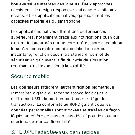
bouleversé les attentes des joueurs. Deux approches
coexistent : le design responsive, qui adapte le site aux
écrans, et les applications natives, qui exploitent les
capacités matérielles du smartphone.
Les applications natives offrent des performances
supérieures, notamment grâce aux notifications push qui
alertent le joueur dès qu’une cote intéressante apparaît ou
lorsqu’un bonus mobile est disponible. Le cash‑out
instantané, fonction désormais standard, permet de
sécuriser un gain avant la fin du cycle de simulation,
réduisant ainsi l’exposition à la volatilité.
Sécurité mobile
Les opérateurs intègrent l’authentification biométrique
(empreinte digitale ou reconnaissance faciale) et le
chiffrement SSL de bout en bout pour protéger les
transactions. La conformité au RGPD garantit que les
données personnelles sont stockées et traitées de façon
légale, un critère de plus en plus décisif pour les joueurs
soucieux de leur confidentialité.
3.1. L’UX/UI adaptée aux paris rapides