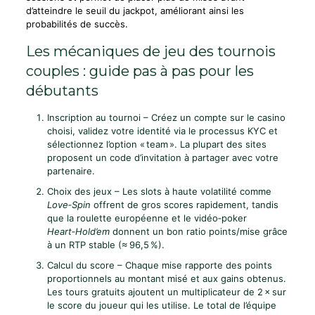
d’atteindre le seuil du jackpot, améliorant ainsi les
probabilités de succès.
Les mécaniques de jeu des tournois
couples : guide pas à pas pour les
débutants
Inscription au tournoi – Créez un compte sur le casino
choisi, validez votre identité via le processus KYC et
sélectionnez l’option « team ». La plupart des sites
proposent un code d’invitation à partager avec votre
partenaire.
Choix des jeux – Les slots à haute volatilité comme
Love‑Spin
offrent de gros scores rapidement, tandis
que la roulette européenne et le vidéo‑poker
Heart‑Hold’em
donnent un bon ratio points/mise grâce
à un RTP stable (≈ 96,5 %).
Calcul du score – Chaque mise rapporte des points
proportionnels au montant misé et aux gains obtenus.
Les tours gratuits ajoutent un multiplicateur de 2 × sur
le score du joueur qui les utilise. Le total de l’équipe