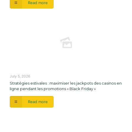
Read more
July 5, 2026
Stratégies estivales : maximiser les jackpots des casinos en
ligne pendant les promotions « Black Friday »
Read more