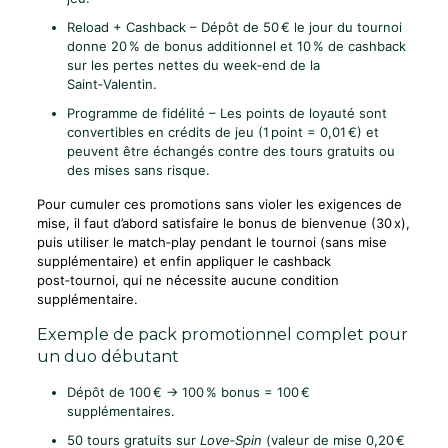
Reload + Cashback – Dépôt de 50 € le jour du tournoi
donne 20 % de bonus additionnel et 10 % de cashback
sur les pertes nettes du week‑end de la
Saint‑Valentin.
Programme de fidélité – Les points de loyauté sont
convertibles en crédits de jeu (1 point = 0,01 €) et
peuvent être échangés contre des tours gratuits ou
des mises sans risque.
Pour cumuler ces promotions sans violer les exigences de
mise, il faut d’abord satisfaire le bonus de bienvenue (30 x),
puis utiliser le match‑play pendant le tournoi (sans mise
supplémentaire) et enfin appliquer le cashback
post‑tournoi, qui ne nécessite aucune condition
supplémentaire.
Exemple de pack promotionnel complet pour
un duo débutant
Dépôt de 100 € → 100 % bonus = 100 €
supplémentaires.
50 tours gratuits sur
Love‑Spin
(valeur de mise 0,20 €