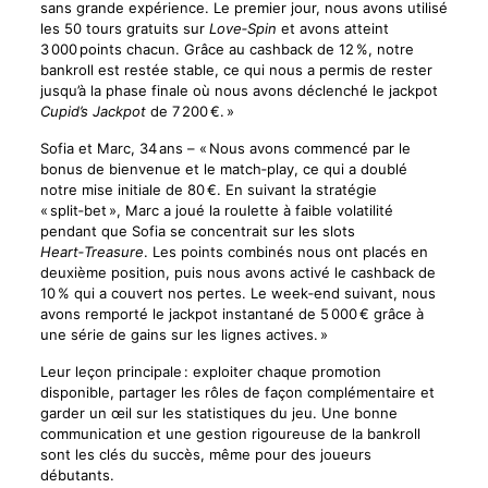
sans grande expérience. Le premier jour, nous avons utilisé
les 50 tours gratuits sur
Love‑Spin
et avons atteint
3 000 points chacun. Grâce au cashback de 12 %, notre
bankroll est restée stable, ce qui nous a permis de rester
jusqu’à la phase finale où nous avons déclenché le jackpot
Cupid’s Jackpot
de 7 200 €. »
Sofia et Marc, 34 ans – « Nous avons commencé par le
bonus de bienvenue et le match‑play, ce qui a doublé
notre mise initiale de 80 €. En suivant la stratégie
« split‑bet », Marc a joué la roulette à faible volatilité
pendant que Sofia se concentrait sur les slots
Heart‑Treasure
. Les points combinés nous ont placés en
deuxième position, puis nous avons activé le cashback de
10 % qui a couvert nos pertes. Le week‑end suivant, nous
avons remporté le jackpot instantané de 5 000 € grâce à
une série de gains sur les lignes actives. »
Leur leçon principale : exploiter chaque promotion
disponible, partager les rôles de façon complémentaire et
garder un œil sur les statistiques du jeu. Une bonne
communication et une gestion rigoureuse de la bankroll
sont les clés du succès, même pour des joueurs
débutants.