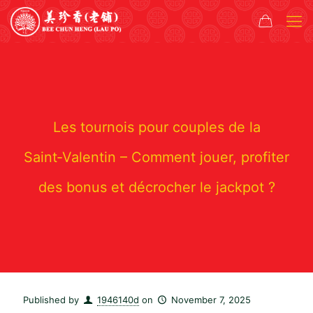
Les tournois pour couples de la
Saint‑Valentin – Comment jouer, profiter
des bonus et décrocher le jackpot ?
Published by
1946140d
on
November 7, 2025