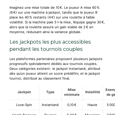
Imaginez une mise totale de 10 €. Le joueur A mise 60 %
(6 €) sur une machine à jackpot, tandis que le joueur B
place les 40 % restants (4 €) sur une roulette à faible
volatilité. Si la machine paie 5 × la mise, l’équipe gagne 30 €,
alors que la roulette assure un gain stable de 2 € en
moyenne, réduisant ainsi la variance globale.
Les jackpots les plus accessibles
pendant les tournois couples
Les plateformes partenaires proposent plusieurs jackpots
progressifs spécialement dédiés aux tournois couples.
Deux catégories existent : le jackpot instantané, attribué
dès qu’un joueur atteint un score prédéfini, et le jackpot
tournoi, distribué au classement final.
Mise
Exem
Jackpot
Type
Volatilité
minimale
de g
Love‑Spin
Instantané
0,10 €
Haute
5 000