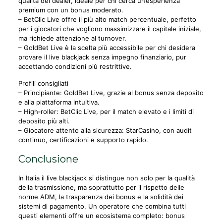
qualità del dealer, ideale per chi cerca un’esperienza
premium con un bonus moderato.
– BetClic Live offre il più alto match percentuale, perfetto
per i giocatori che vogliono massimizzare il capitale iniziale,
ma richiede attenzione al turnover.
– GoldBet Live è la scelta più accessibile per chi desidera
provare il live blackjack senza impegno finanziario, pur
accettando condizioni più restrittive.
Profili consigliati
– Principiante: GoldBet Live, grazie al bonus senza deposito
e alla piattaforma intuitiva.
– High‑roller: BetClic Live, per il match elevato e i limiti di
deposito più alti.
– Giocatore attento alla sicurezza: StarCasino, con audit
continuo, certificazioni e supporto rapido.
Conclusione
In Italia il live blackjack si distingue non solo per la qualità
della trasmissione, ma soprattutto per il rispetto delle
norme ADM, la trasparenza dei bonus e la solidità dei
sistemi di pagamento. Un operatore che combina tutti
questi elementi offre un ecosistema completo: bonus