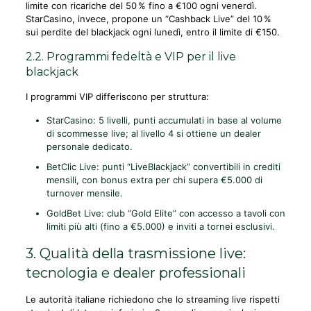
limite con ricariche del 50 % fino a €100 ogni venerdì.
StarCasino, invece, propone un “Cashback Live” del 10 %
sui perdite del blackjack ogni lunedì, entro il limite di €150.
2.2. Programmi fedeltà e VIP per il live
blackjack
I programmi VIP differiscono per struttura:
StarCasino: 5 livelli, punti accumulati in base al volume
di scommesse live; al livello 4 si ottiene un dealer
personale dedicato.
BetClic Live: punti “LiveBlackjack” convertibili in crediti
mensili, con bonus extra per chi supera €5.000 di
turnover mensile.
GoldBet Live: club “Gold Elite” con accesso a tavoli con
limiti più alti (fino a €5.000) e inviti a tornei esclusivi.
3. Qualità della trasmissione live:
tecnologia e dealer professionali
Le autorità italiane richiedono che lo streaming live rispetti