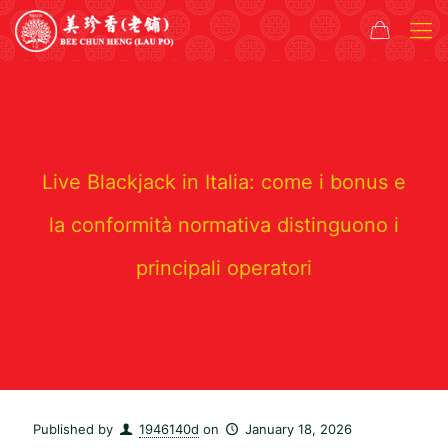
Live Blackjack in Italia: come i bonus e
la conformità normativa distinguono i
principali operatori
Published by
1946140d
on
January 18, 2026