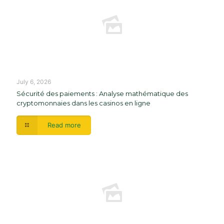
July 6, 2026
Sécurité des paiements : Analyse mathématique des
cryptomonnaies dans les casinos en ligne
Read more