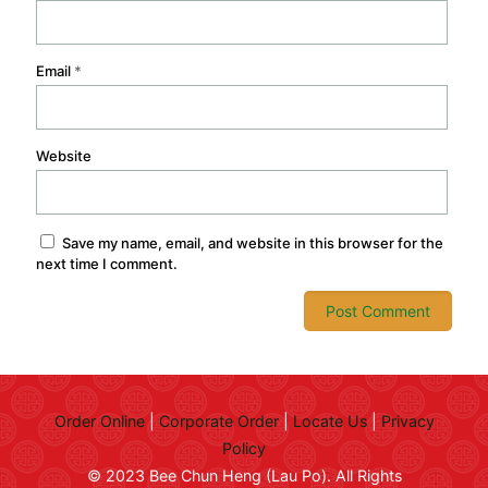
Email
*
Website
Save my name, email, and website in this browser for the
next time I comment.
Order Online
|
Corporate Order
|
Locate Us
|
Privacy
Policy
© 2023 Bee Chun Heng (Lau Po). All Rights