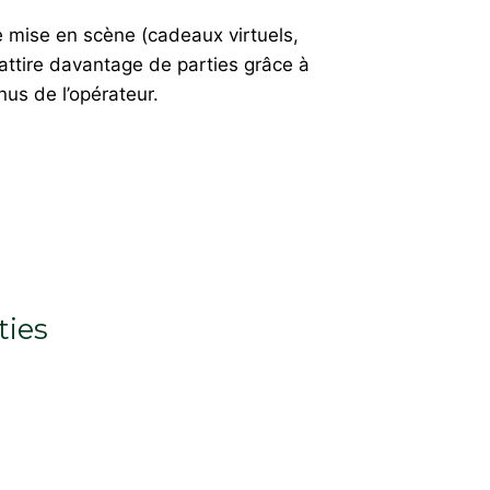
e mise en scène (cadeaux virtuels,
attire davantage de parties grâce à
nus de l’opérateur.
ties