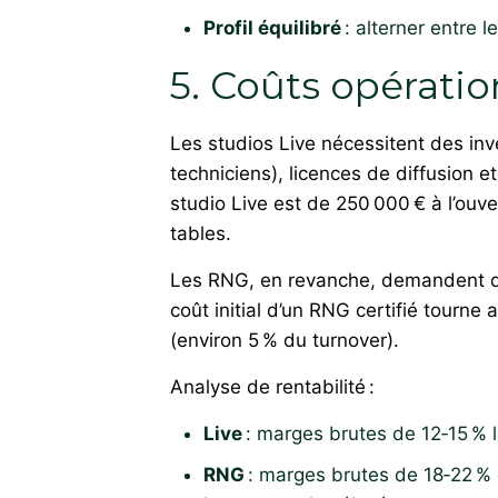
Profil équilibré
: alterner entre l
5. Coûts opérati
Les studios Live nécessitent des inv
techniciens), licences de diffusion e
studio Live est de 250 000 € à l’ouv
tables.
Les RNG, en revanche, demandent des
coût initial d’un RNG certifié tourn
(environ 5 % du turnover).
Analyse de rentabilité :
Live
: marges brutes de 12‑15 % lo
RNG
: marges brutes de 18‑22 % g