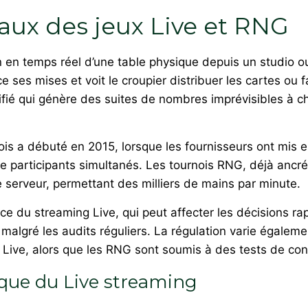
aux des jeux Live et RNG
n en temps réel d’une table physique depuis un studio ou
ce ses mises et voit le croupier distribuer les cartes ou f
rtifié qui génère des suites de nombres imprévisibles à 
ois a débuté en 2015, lorsque les fournisseurs ont mis e
e participants simultanés. Les tournois RNG, déjà ancré
e serveur, permettant des milliers de mains par minute.
ence du streaming Live, qui peut affecter les décisions ra
algré les audits réguliers. La régulation varie égalemen
s Live, alors que les RNG sont soumis à des tests de c
nique du Live streaming