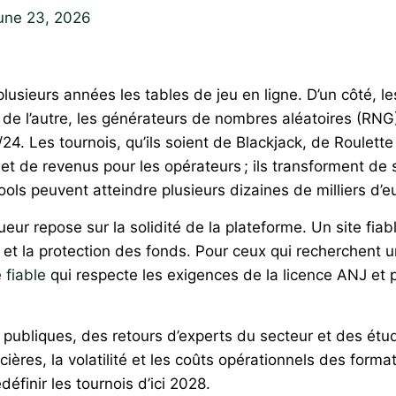
une 23, 2026
sieurs années les tables de jeu en ligne. D’un côté, les t
 de l’autre, les générateurs de nombres aléatoires (RNG
/24. Les tournois, qu’ils soient de Blackjack, de Roulette
ic et de revenus pour les opérateurs ; ils transforment de
ools peuvent atteindre plusieurs dizaines de milliers d’e
ur repose sur la solidité de la plateforme. Un site fiabl
et la protection des fonds. Pour ceux qui recherchent un
 fiable
qui respecte les exigences de la licence ANJ et 
ues publiques, des retours d’experts du secteur et des é
ères, la volatilité et les coûts opérationnels des forma
éfinir les tournois d’ici 2028.