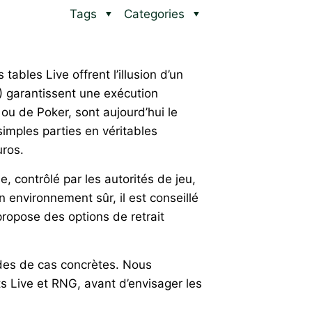
Tags
Categories
ables Live offrent l’illusion d’un
) garantissent une exécution
 ou de Poker, sont aujourd’hui le
 simples parties en véritables
uros.
e, contrôlé par les autorités de jeu,
 environnement sûr, il est conseillé
propose des options de retrait
tudes de cas concrètes. Nous
ts Live et RNG, avant d’envisager les