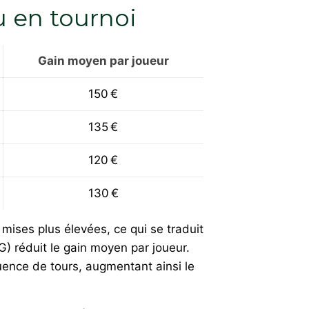
u en tournoi
Gain moyen par joueur
150 €
135 €
120 €
130 €
mises plus élevées, ce qui se traduit
) réduit le gain moyen par joueur.
uence de tours, augmentant ainsi le