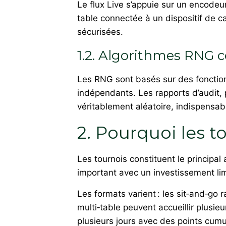
Le flux Live s’appuie sur un encodeu
table connectée à un dispositif de ca
sécurisées.
1.2. Algorithmes RNG ce
Les RNG sont basés sur des fonction
indépendants. Les rapports d’audit, 
véritablement aléatoire, indispensabl
2. Pourquoi les t
Les tournois constituent le principal 
important avec un investissement li
Les formats varient : les sit‑and‑go 
multi‑table peuvent accueillir plusie
plusieurs jours avec des points cumul