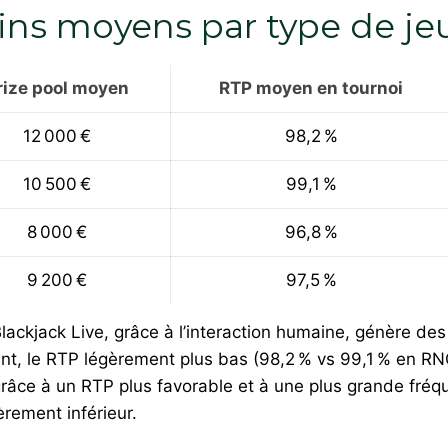
ains moyens par type de je
rize pool moyen
RTP moyen en tournoi
12 000 €
98,2 %
10 500 €
99,1 %
8 000 €
96,8 %
9 200 €
97,5 %
ackjack Live, grâce à l’interaction humaine, génère des 
nt, le RTP légèrement plus bas (98,2 % vs 99,1 % en RNG
râce à un RTP plus favorable et à une plus grande fréq
rement inférieur.