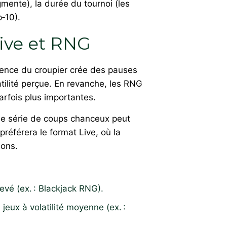
gmente), la durée du tournoi (les
p‑10).
 Live et RNG
ésence du croupier crée des pauses
atilité perçue. En revanche, les RNG
arfois plus importantes.
 une série de coups chanceux peut
préférera le format Live, où la
ions.
evé (ex. : Blackjack RNG).
jeux à volatilité moyenne (ex. :