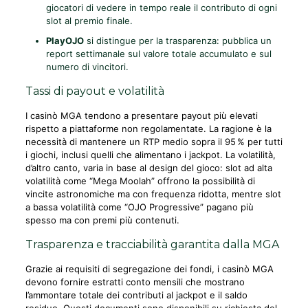
giocatori di vedere in tempo reale il contributo di ogni
slot al premio finale.
PlayOJO
si distingue per la trasparenza: pubblica un
report settimanale sul valore totale accumulato e sul
numero di vincitori.
Tassi di payout e volatilità
I casinò MGA tendono a presentare payout più elevati
rispetto a piattaforme non regolamentate. La ragione è la
necessità di mantenere un RTP medio sopra il 95 % per tutti
i giochi, inclusi quelli che alimentano i jackpot. La volatilità,
d’altro canto, varia in base al design del gioco: slot ad alta
volatilità come “Mega Moolah” offrono la possibilità di
vincite astronomiche ma con frequenza ridotta, mentre slot
a bassa volatilità come “OJO Progressive” pagano più
spesso ma con premi più contenuti.
Trasparenza e tracciabilità garantita dalla MGA
Grazie ai requisiti di segregazione dei fondi, i casinò MGA
devono fornire estratti conto mensili che mostrano
l’ammontare totale dei contributi al jackpot e il saldo