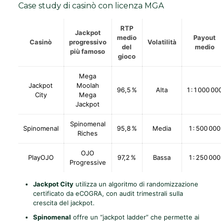
Case study di casinò con licenza MGA
RTP
Jackpot
medio
Payout
Casinò
progressivo
Volatilità
del
medio
più famoso
gioco
Mega
Jackpot
Moolah
96,5 %
Alta
1 : 1 000 00
City
Mega
Jackpot
Spinomenal
Spinomenal
95,8 %
Media
1 : 500 000
Riches
OJO
PlayOJO
97,2 %
Bassa
1 : 250 000
Progressive
Jackpot City
utilizza un algoritmo di randomizzazione
certificato da eCOGRA, con audit trimestrali sulla
crescita del jackpot.
Spinomenal
offre un “jackpot ladder” che permette ai