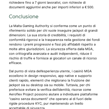
richiedere fino a 7 giorni lavorativi, con richieste di
documenti aggiuntivi anche per importi inferiori a € 500.
Conclusione
La Malta Gaming Authority si conferma come un punto di
riferimento solido per chi vuole inseguire jackpot di grandi
dimensioni. La sua storia di credibilità, i requisiti di
conformità rigorosi e la trasparenza nella gestione dei fondi
rendono i premi progressivi e fissi più affidabili rispetto a
molte altre giurisdizioni. La sicurezza offerta dalla MGA,
con crittografia avanzata e audit indipendenti, riduce il
rischio di truffe e fornisce ai giocatori un canale di ricorso
efficace.
Dal punto di vista dell’esperienza utente, i casinò MGA
eccellono in design responsivo, app native e supporto
clienti rapido, elementi che migliorano la fruizione dei
jackpot sia su desktop sia su mobile. Tuttavia, per chi
preferisce evitare la verifica dell’identità, risorse come
Aeroflex Project possono aiutare a individuare piattaforme
“casino senza documenti” che operano al di fuori delle
rigide procedure KYC, pur mantenendo un livello
accettabile di sicurezza.