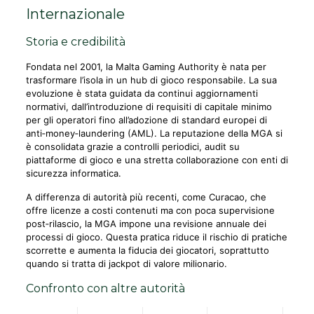
Internazionale
Storia e credibilità
Fondata nel 2001, la Malta Gaming Authority è nata per
trasformare l’isola in un hub di gioco responsabile. La sua
evoluzione è stata guidata da continui aggiornamenti
normativi, dall’introduzione di requisiti di capitale minimo
per gli operatori fino all’adozione di standard europei di
anti‑money‑laundering (AML). La reputazione della MGA si
è consolidata grazie a controlli periodici, audit su
piattaforme di gioco e una stretta collaborazione con enti di
sicurezza informatica.
A differenza di autorità più recenti, come Curacao, che
offre licenze a costi contenuti ma con poca supervisione
post‑rilascio, la MGA impone una revisione annuale dei
processi di gioco. Questa pratica riduce il rischio di pratiche
scorrette e aumenta la fiducia dei giocatori, soprattutto
quando si tratta di jackpot di valore milionario.
Confronto con altre autorità