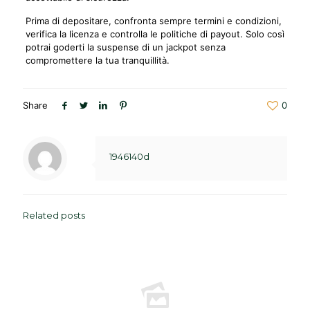
Prima di depositare, confronta sempre termini e condizioni,
verifica la licenza e controlla le politiche di payout. Solo così
potrai goderti la suspense di un jackpot senza
compromettere la tua tranquillità.
Share
0
1946140d
Related posts