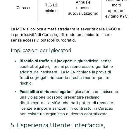
Annuale
TLS 1.2
molti
Curacao
(spesso
minimo
operatori
autovalutazione)
evitano KYC
La MGA si colloca a metà strada tra la severità della UKGC e
la permissività di Curacao, offrendo un ambiente sicuro
senza eccessivi ostacoli burocratici.
Implicazioni per i giocatori
Rischio di truffe sui jackpot
: in giurisdizioni senza
audit obbligatori, i premi possono essere gonfiati o
addirittura inesistenti. La MGA richiede la prova di
fondi segregati, riducendo drasticamente questo
rischio.
Possibilità di ricorso legale
: i giocatori che subiscono
una violazione possono presentare reclamo
direttamente alla MGA, che ha il potere di revocare
licenze e imporre sanzioni. In contrasto, in Curacao
non esiste un organismo di ricorso centralizzato.
5. Esperienza Utente: Interfaccia,