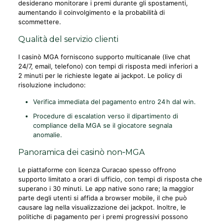
desiderano monitorare i premi durante gli spostamenti,
aumentando il coinvolgimento e la probabilità di
scommettere.
Qualità del servizio clienti
I casinò MGA forniscono supporto multicanale (live chat
24/7, email, telefono) con tempi di risposta medi inferiori a
2 minuti per le richieste legate ai jackpot. Le policy di
risoluzione includono:
Verifica immediata del pagamento entro 24 h dal win.
Procedure di escalation verso il dipartimento di
compliance della MGA se il giocatore segnala
anomalie.
Panoramica dei casinò non‑MGA
Le piattaforme con licenza Curacao spesso offrono
supporto limitato a orari di ufficio, con tempi di risposta che
superano i 30 minuti. Le app native sono rare; la maggior
parte degli utenti si affida a browser mobile, il che può
causare lag nella visualizzazione dei jackpot. Inoltre, le
politiche di pagamento per i premi progressivi possono