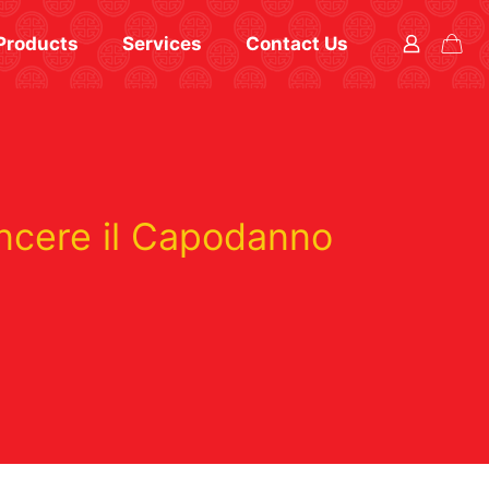
Products
Services
Contact Us
Vincere il Capodanno