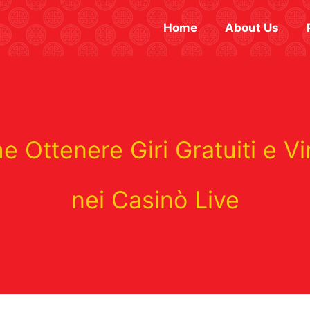
Home
About Us
e Ottenere Giri Gratuiti e 
nei Casinò Live