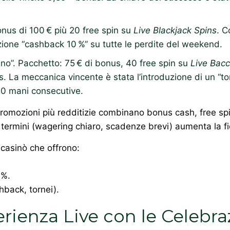
onus di 100 € più 20 free spin su
Live Blackjack Spins
. C
ione “cashback 10 %” su tutte le perdite del weekend.
o”. Pacchetto: 75 € di bonus, 40 free spin su
Live Bacc
. La meccanica vincente è stata l’introduzione di un “to
 10 mani consecutive.
romozioni più redditizie combinano bonus cash, free spi
 termini (wagering chiaro, scadenze brevi) aumenta la fi
 casinò che offrono:
 %.
hback, tornei).
erienza Live con le Celebra