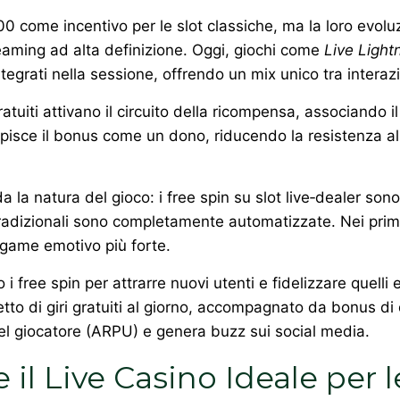
00 come incentivo per le slot classiche, ma la loro evol
reaming ad alta definizione. Oggi, giochi come
Live Light
integrati nella sessione, offrendo un mix unico tra inter
gratuiti attivano il circuito della ricompensa, associando i
cepisce il bonus come un dono, riducendo la resistenza a
la natura del gioco: i free spin su slot live‑dealer sono
radizionali sono completamente automatizzate. Nei primi 
egame emotivo più forte.
o i free spin per attrarre nuovi utenti e fidelizzare quelli
o di giri gratuiti al giorno, accompagnato da bonus di
el giocatore (ARPU) e genera buzz sui social media.
il Live Casino Ideale per l