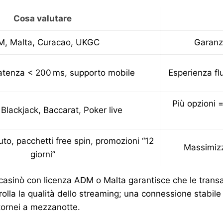
Cosa valutare
, Malta, Curacao, UKGC
Garanzi
atenza < 200 ms, supporto mobile
Esperienza fl
Più opzioni =
 Blackjack, Baccarat, Poker live
to, pacchetti free spin, promozioni “12
Massimizza
giorni”
un casinò con licenza ADM o Malta garantisce che le trans
lla la qualità dello streaming; una connessione stabile è 
 tornei a mezzanotte.