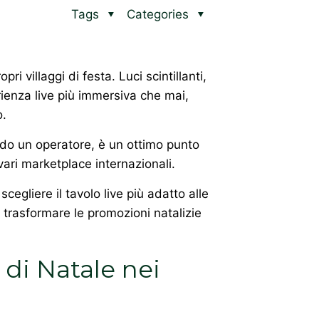
Tags
Categories
i villaggi di festa. Luci scintillanti,
ienza live più immersiva che mai,
o.
ndo un operatore, è un ottimo punto
vari marketplace internazionali.
cegliere il tavolo live più adatto alle
 a trasformare le promozioni natalizie
 di Natale nei