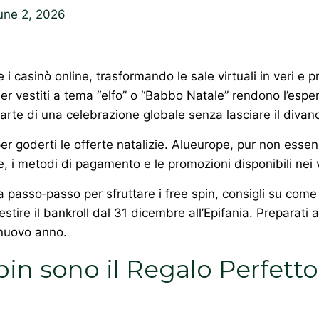
une 2, 2026
 casinò online, trasformando le sale virtuali in veri e propr
r vestiti a tema “elfo” o “Babbo Natale” rendono l’esper
parte di una celebrazione globale senza lasciare il divan
er goderti le offerte natalizie. Alueurope, pur non esse
e, i metodi di pagamento e le promozioni disponibili nei 
 passo‑passo per sfruttare i free spin, consigli su come s
gestire il bankroll dal 31 dicembre all’Epifania. Preparati
l nuovo anno.
pin sono il Regalo Perfetto