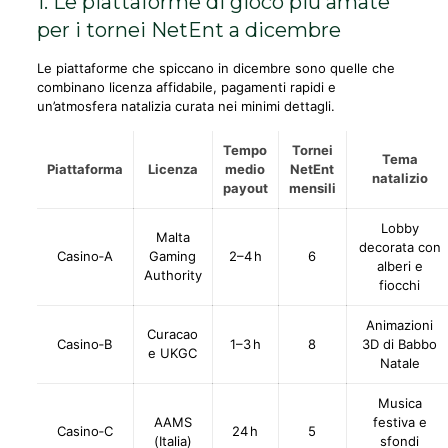
1. Le piattaforme di gioco più amate
per i tornei NetEnt a dicembre
Le piattaforme che spiccano in dicembre sono quelle che
combinano licenza affidabile, pagamenti rapidi e
un’atmosfera natalizia curata nei minimi dettagli.
Tempo
Tornei
Tema
Piattaforma
Licenza
medio
NetEnt
natalizio
payout
mensili
Lobby
Malta
decorata con
Casino‑A
Gaming
2–4 h
6
alberi e
Authority
fiocchi
Animazioni
Curacao
Casino‑B
1–3 h
8
3D di Babbo
e UKGC
Natale
Musica
AAMS
festiva e
Casino‑C
24 h
5
(Italia)
sfondi