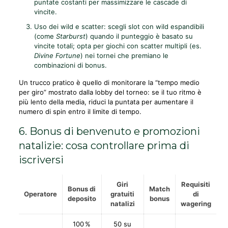
puntate costanti per massimizzare le cascade di
vincite.
Uso dei wild e scatter: scegli slot con wild espandibili
(come
Starburst
) quando il punteggio è basato su
vincite totali; opta per giochi con scatter multipli (es.
Divine Fortune
) nei tornei che premiano le
combinazioni di bonus.
Un trucco pratico è quello di monitorare la “tempo medio
per giro” mostrato dalla lobby del torneo: se il tuo ritmo è
più lento della media, riduci la puntata per aumentare il
numero di spin entro il limite di tempo.
6. Bonus di benvenuto e promozioni
natalizie: cosa controllare prima di
iscriversi
Giri
Requisiti
Bonus di
Match
Operatore
gratuiti
di
deposito
bonus
natalizi
wagering
100 %
50 su