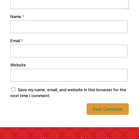
Name
*
Email
*
Website
Save my name, email, and website in this browser for the
next time I comment.