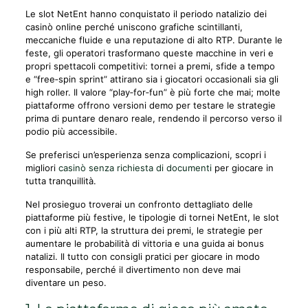
Le slot NetEnt hanno conquistato il periodo natalizio dei
casinò online perché uniscono grafiche scintillanti,
meccaniche fluide e una reputazione di alto RTP. Durante le
feste, gli operatori trasformano queste macchine in veri e
propri spettacoli competitivi: tornei a premi, sfide a tempo
e “free‑spin sprint” attirano sia i giocatori occasionali sia gli
high roller. Il valore “play‑for‑fun” è più forte che mai; molte
piattaforme offrono versioni demo per testare le strategie
prima di puntare denaro reale, rendendo il percorso verso il
podio più accessibile.
Se preferisci un’esperienza senza complicazioni, scopri i
migliori
casinò senza richiesta di documenti
per giocare in
tutta tranquillità.
Nel prosieguo troverai un confronto dettagliato delle
piattaforme più festive, le tipologie di tornei NetEnt, le slot
con i più alti RTP, la struttura dei premi, le strategie per
aumentare le probabilità di vittoria e una guida ai bonus
natalizi. Il tutto con consigli pratici per giocare in modo
responsabile, perché il divertimento non deve mai
diventare un peso.