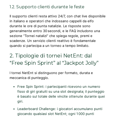
1.2. Supporto clienti durante le feste
Il supporto clienti resta attivo 24/7, con chat live disponibile
in italiano e operatori che indossano cappelli da elfo
durante le ore di punta natalizie. Le risposte sono
generalmente entro 30 secondi, e le FAQ includono una
sezione “Tornei natalizi” che spiega regole, premi e
scadenze. Un servizio clienti reattivo è fondamentale
quando si partecipa a un torneo a tempo limitato.
2. Tipologie di tornei NetEnt: dal
“Free Spin Sprint” al “Jackpot Jolly”
I tornei NetEnt si distinguono per formato, durata e
meccanica di punteggio.
Free Spin Sprint: i partecipanti ricevono un numero
fisso di giri gratuiti su una slot designata; il punteggio
è basato sul totale delle vincite ottenute durante quei
giri.
Leaderboard Challenge: i giocatori accumulano punti
giocando qualsiasi slot NetEnt; ogni 1 000 punti