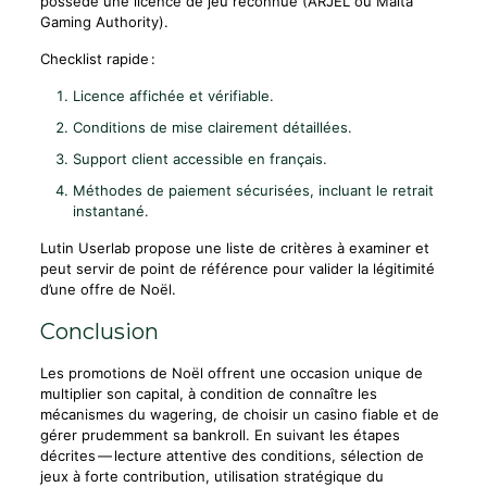
possède une licence de jeu reconnue (ARJEL ou Malta
Gaming Authority).
Checklist rapide :
Licence affichée et vérifiable.
Conditions de mise clairement détaillées.
Support client accessible en français.
Méthodes de paiement sécurisées, incluant le retrait
instantané.
Lutin Userlab propose une liste de critères à examiner et
peut servir de point de référence pour valider la légitimité
d’une offre de Noël.
Conclusion
Les promotions de Noël offrent une occasion unique de
multiplier son capital, à condition de connaître les
mécanismes du wagering, de choisir un casino fiable et de
gérer prudemment sa bankroll. En suivant les étapes
décrites — lecture attentive des conditions, sélection de
jeux à forte contribution, utilisation stratégique du