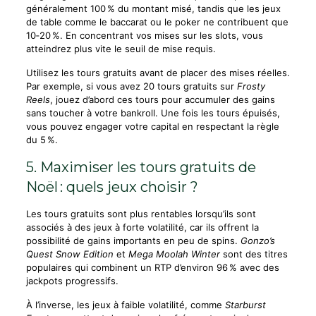
généralement 100 % du montant misé, tandis que les jeux
de table comme le baccarat ou le poker ne contribuent que
10‑20 %. En concentrant vos mises sur les slots, vous
atteindrez plus vite le seuil de mise requis.
Utilisez les tours gratuits avant de placer des mises réelles.
Par exemple, si vous avez 20 tours gratuits sur
Frosty
Reels
, jouez d’abord ces tours pour accumuler des gains
sans toucher à votre bankroll. Une fois les tours épuisés,
vous pouvez engager votre capital en respectant la règle
du 5 %.
5. Maximiser les tours gratuits de
Noël : quels jeux choisir ?
Les tours gratuits sont plus rentables lorsqu’ils sont
associés à des jeux à forte volatilité, car ils offrent la
possibilité de gains importants en peu de spins.
Gonzo’s
Quest Snow Edition
et
Mega Moolah Winter
sont des titres
populaires qui combinent un RTP d’environ 96 % avec des
jackpots progressifs.
À l’inverse, les jeux à faible volatilité, comme
Starburst