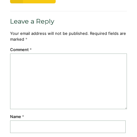
Leave a Reply
Your email address will not be published.
Required fields are
marked
*
Comment
*
Name
*