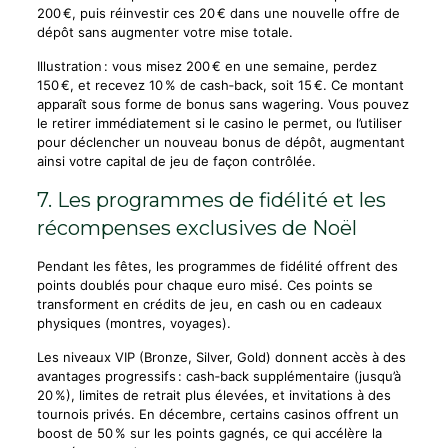
200 €, puis réinvestir ces 20 € dans une nouvelle offre de
dépôt sans augmenter votre mise totale.
Illustration : vous misez 200 € en une semaine, perdez
150 €, et recevez 10 % de cash‑back, soit 15 €. Ce montant
apparaît sous forme de bonus sans wagering. Vous pouvez
le retirer immédiatement si le casino le permet, ou l’utiliser
pour déclencher un nouveau bonus de dépôt, augmentant
ainsi votre capital de jeu de façon contrôlée.
7. Les programmes de fidélité et les
récompenses exclusives de Noël
Pendant les fêtes, les programmes de fidélité offrent des
points doublés pour chaque euro misé. Ces points se
transforment en crédits de jeu, en cash ou en cadeaux
physiques (montres, voyages).
Les niveaux VIP (Bronze, Silver, Gold) donnent accès à des
avantages progressifs : cash‑back supplémentaire (jusqu’à
20 %), limites de retrait plus élevées, et invitations à des
tournois privés. En décembre, certains casinos offrent un
boost de 50 % sur les points gagnés, ce qui accélère la