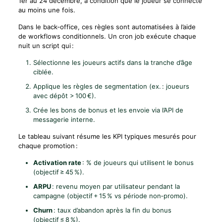
1er au 24 décembre, à condition que le joueur se connecte
au moins une fois.
Dans le back‑office, ces règles sont automatisées à l’aide
de workflows conditionnels. Un cron job exécute chaque
nuit un script qui :
Sélectionne les joueurs actifs dans la tranche d’âge
ciblée.
Applique les règles de segmentation (ex. : joueurs
avec dépôt > 100 €).
Crée les bons de bonus et les envoie via l’API de
messagerie interne.
Le tableau suivant résume les KPI typiques mesurés pour
chaque promotion :
Activation rate
: % de joueurs qui utilisent le bonus
(objectif ≥ 45 %).
ARPU
: revenu moyen par utilisateur pendant la
campagne (objectif + 15 % vs période non‑promo).
Churn
: taux d’abandon après la fin du bonus
(objectif ≤ 8 %).