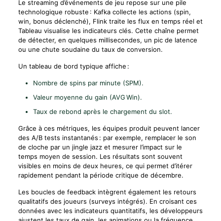
Le streaming d’événements de jeu repose sur une pile
technologique robuste : Kafka collecte les actions (spin,
win, bonus déclenché), Flink traite les flux en temps réel et
Tableau visualise les indicateurs clés. Cette chaîne permet
de détecter, en quelques millisecondes, un pic de latence
ou une chute soudaine du taux de conversion.
Un tableau de bord typique affiche :
Nombre de spins par minute (SPM).
Valeur moyenne du gain (AVG Win).
Taux de rebond après le chargement du slot.
Grâce à ces métriques, les équipes produit peuvent lancer
des A/B tests instantanés : par exemple, remplacer le son
de cloche par un jingle jazz et mesurer l’impact sur le
temps moyen de session. Les résultats sont souvent
visibles en moins de deux heures, ce qui permet d’itérer
rapidement pendant la période critique de décembre.
Les boucles de feedback intègrent également les retours
qualitatifs des joueurs (surveys intégrés). En croisant ces
données avec les indicateurs quantitatifs, les développeurs
ajustent les taux de gain, les animations ou la fréquence