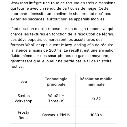
Workshop
intègre une roue de fortune en trois dimensions
qui tourne avec un rendu de particules de neige. Cette
approche nécessite un pipeline de shaders optimisé pour
éviter les saccades, surtout sur les appareils mobiles.
L’optimisation mobile repose sur un design responsive qui
charge les textures en fonction de la résolution de l’écran.
Les développeurs compressent les assets avec des
formats WebP et appliquent le lazy‑loading afin de réduire
la latence à moins de 200 ms. Le résultat est une animation
fluide même sur des smartphones de gamme moyenne,
garantissant que le joueur ne perde pas le fil de l’histoire
festive.
Technologie
Résolution mobile
Jeu
principale
minimale
Santa’s
WebGL +
720 p
Workshop
Three‑JS
Frosty
Canvas + PixiJS
1080 p
Reels