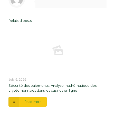
Related posts
July 6, 2026
Sécurité des paiements : Analyse mathématique des
cryptomonnaies dans les casinos en ligne
Read more