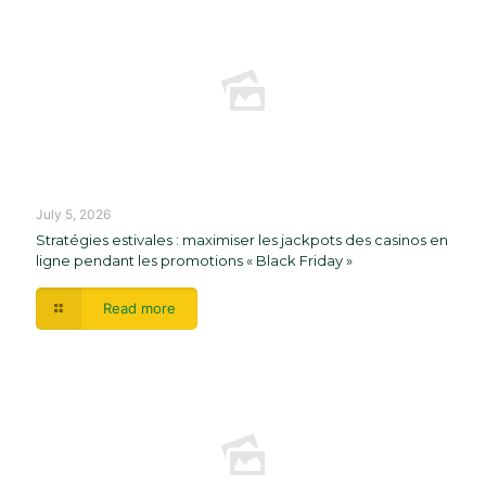
July 5, 2026
Stratégies estivales : maximiser les jackpots des casinos en
ligne pendant les promotions « Black Friday »
Read more