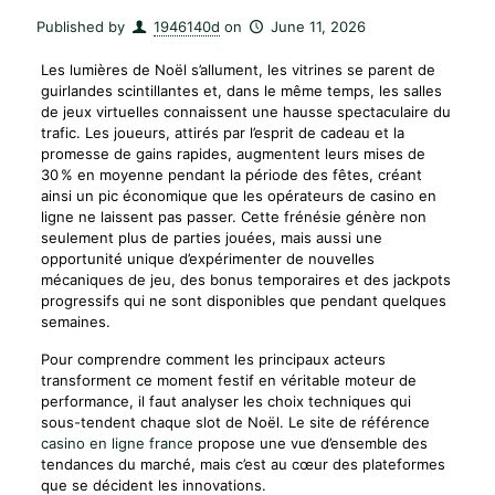
Published by
1946140d
on
June 11, 2026
Les lumières de Noël s’allument, les vitrines se parent de
guirlandes scintillantes et, dans le même temps, les salles
de jeux virtuelles connaissent une hausse spectaculaire du
trafic. Les joueurs, attirés par l’esprit de cadeau et la
promesse de gains rapides, augmentent leurs mises de
30 % en moyenne pendant la période des fêtes, créant
ainsi un pic économique que les opérateurs de casino en
ligne ne laissent pas passer. Cette frénésie génère non
seulement plus de parties jouées, mais aussi une
opportunité unique d’expérimenter de nouvelles
mécaniques de jeu, des bonus temporaires et des jackpots
progressifs qui ne sont disponibles que pendant quelques
semaines.
Pour comprendre comment les principaux acteurs
transforment ce moment festif en véritable moteur de
performance, il faut analyser les choix techniques qui
sous-tendent chaque slot de Noël. Le site de référence
casino en ligne france
propose une vue d’ensemble des
tendances du marché, mais c’est au cœur des plateformes
que se décident les innovations.