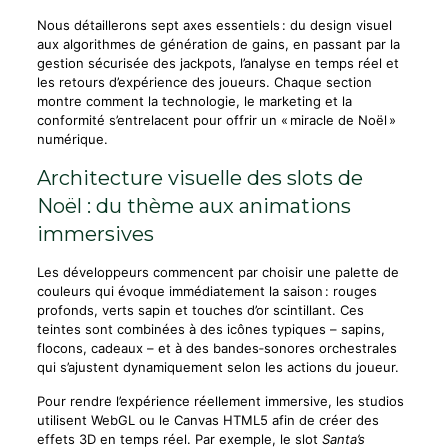
Nous détaillerons sept axes essentiels : du design visuel
aux algorithmes de génération de gains, en passant par la
gestion sécurisée des jackpots, l’analyse en temps réel et
les retours d’expérience des joueurs. Chaque section
montre comment la technologie, le marketing et la
conformité s’entrelacent pour offrir un « miracle de Noël »
numérique.
Architecture visuelle des slots de
Noël : du thème aux animations
immersives
Les développeurs commencent par choisir une palette de
couleurs qui évoque immédiatement la saison : rouges
profonds, verts sapin et touches d’or scintillant. Ces
teintes sont combinées à des icônes typiques – sapins,
flocons, cadeaux – et à des bandes‑sonores orchestrales
qui s’ajustent dynamiquement selon les actions du joueur.
Pour rendre l’expérience réellement immersive, les studios
utilisent WebGL ou le Canvas HTML5 afin de créer des
effets 3D en temps réel. Par exemple, le slot
Santa’s