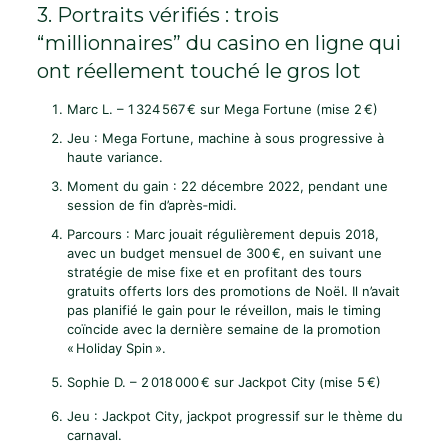
3. Portraits vérifiés : trois
“millionnaires” du casino en ligne qui
ont réellement touché le gros lot
Marc L. – 1 324 567 € sur Mega Fortune (mise 2 €)
Jeu : Mega Fortune, machine à sous progressive à
haute variance.
Moment du gain : 22 décembre 2022, pendant une
session de fin d’après‑midi.
Parcours : Marc jouait régulièrement depuis 2018,
avec un budget mensuel de 300 €, en suivant une
stratégie de mise fixe et en profitant des tours
gratuits offerts lors des promotions de Noël. Il n’avait
pas planifié le gain pour le réveillon, mais le timing
coïncide avec la dernière semaine de la promotion
« Holiday Spin ».
Sophie D. – 2 018 000 € sur Jackpot City (mise 5 €)
Jeu : Jackpot City, jackpot progressif sur le thème du
carnaval.