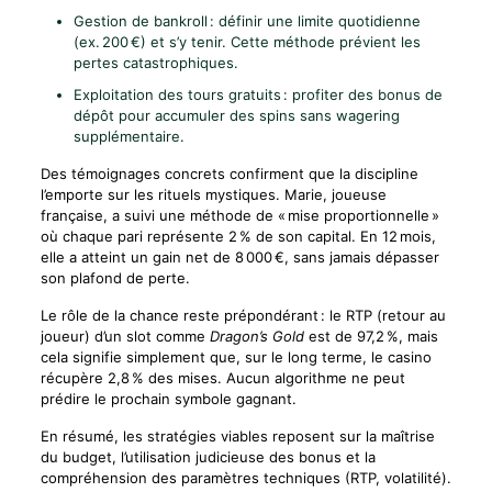
Gestion de bankroll : définir une limite quotidienne
(ex. 200 €) et s’y tenir. Cette méthode prévient les
pertes catastrophiques.
Exploitation des tours gratuits : profiter des bonus de
dépôt pour accumuler des spins sans wagering
supplémentaire.
Des témoignages concrets confirment que la discipline
l’emporte sur les rituels mystiques. Marie, joueuse
française, a suivi une méthode de « mise proportionnelle »
où chaque pari représente 2 % de son capital. En 12 mois,
elle a atteint un gain net de 8 000 €, sans jamais dépasser
son plafond de perte.
Le rôle de la chance reste prépondérant : le RTP (retour au
joueur) d’un slot comme
Dragon’s Gold
est de 97,2 %, mais
cela signifie simplement que, sur le long terme, le casino
récupère 2,8 % des mises. Aucun algorithme ne peut
prédire le prochain symbole gagnant.
En résumé, les stratégies viables reposent sur la maîtrise
du budget, l’utilisation judicieuse des bonus et la
compréhension des paramètres techniques (RTP, volatilité).