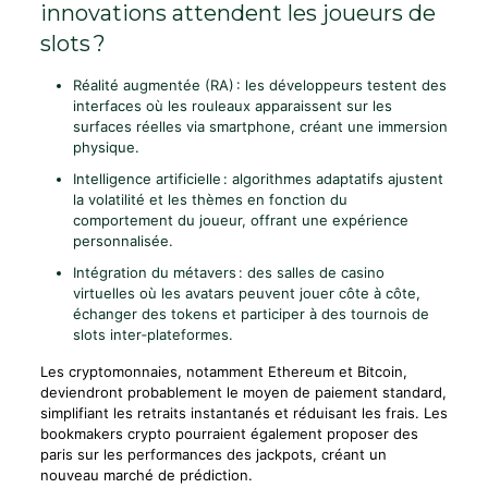
innovations attendent les joueurs de
slots ?
Réalité augmentée (RA) : les développeurs testent des
interfaces où les rouleaux apparaissent sur les
surfaces réelles via smartphone, créant une immersion
physique.
Intelligence artificielle : algorithmes adaptatifs ajustent
la volatilité et les thèmes en fonction du
comportement du joueur, offrant une expérience
personnalisée.
Intégration du métavers : des salles de casino
virtuelles où les avatars peuvent jouer côte à côte,
échanger des tokens et participer à des tournois de
slots inter‑plateformes.
Les cryptomonnaies, notamment Ethereum et Bitcoin,
deviendront probablement le moyen de paiement standard,
simplifiant les retraits instantanés et réduisant les frais. Les
bookmakers crypto pourraient également proposer des
paris sur les performances des jackpots, créant un
nouveau marché de prédiction.