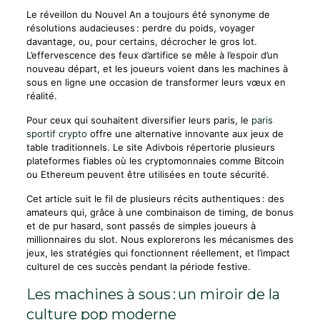
Le réveillon du Nouvel An a toujours été synonyme de
résolutions audacieuses : perdre du poids, voyager
davantage, ou, pour certains, décrocher le gros lot.
L’effervescence des feux d’artifice se mêle à l’espoir d’un
nouveau départ, et les joueurs voient dans les machines à
sous en ligne une occasion de transformer leurs vœux en
réalité.
Pour ceux qui souhaitent diversifier leurs paris, le
paris
sportif crypto
offre une alternative innovante aux jeux de
table traditionnels. Le site Adivbois répertorie plusieurs
plateformes fiables où les cryptomonnaies comme Bitcoin
ou Ethereum peuvent être utilisées en toute sécurité.
Cet article suit le fil de plusieurs récits authentiques : des
amateurs qui, grâce à une combinaison de timing, de bonus
et de pur hasard, sont passés de simples joueurs à
millionnaires du slot. Nous explorerons les mécanismes des
jeux, les stratégies qui fonctionnent réellement, et l’impact
culturel de ces succès pendant la période festive.
Les machines à sous : un miroir de la
culture pop moderne