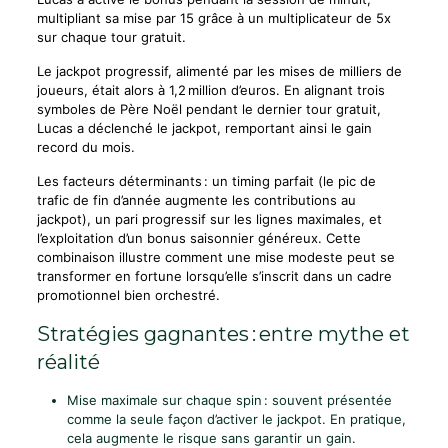
multipliant sa mise par 15 grâce à un multiplicateur de 5x
sur chaque tour gratuit.
Le jackpot progressif, alimenté par les mises de milliers de
joueurs, était alors à 1,2 million d’euros. En alignant trois
symboles de Père Noël pendant le dernier tour gratuit,
Lucas a déclenché le jackpot, remportant ainsi le gain
record du mois.
Les facteurs déterminants : un timing parfait (le pic de
trafic de fin d’année augmente les contributions au
jackpot), un pari progressif sur les lignes maximales, et
l’exploitation d’un bonus saisonnier généreux. Cette
combinaison illustre comment une mise modeste peut se
transformer en fortune lorsqu’elle s’inscrit dans un cadre
promotionnel bien orchestré.
Stratégies gagnantes : entre mythe et
réalité
Mise maximale sur chaque spin : souvent présentée
comme la seule façon d’activer le jackpot. En pratique,
cela augmente le risque sans garantir un gain.