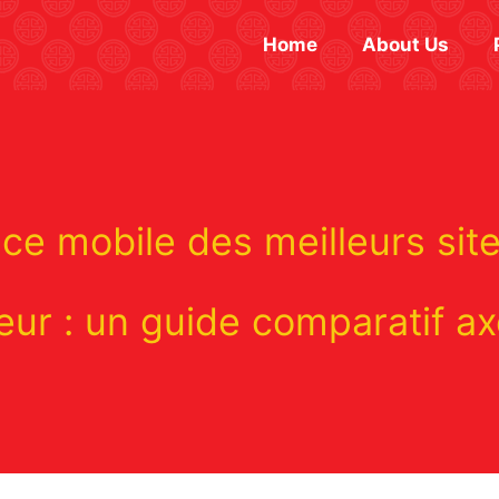
Home
About Us
nce mobile des meilleurs sit
teur : un guide comparatif ax