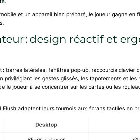
té.
ile et un appareil bien préparé, le joueur gagne en flex
s.
sateur : design réactif et e
 : barres latérales, fenêtres pop‑up, raccourcis clavier 
en privilégiant les gestes glissés, les tapotements et l
de le joueur à se concentrer sur les cartes ou les rouleau
Flush adaptent leurs tournois aux écrans tactiles en pr
Desktop
Slider + clavier
Gl