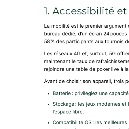
1. Accessibilité e
La mobilité est le premier argument
bureau dédié, d’un écran 24 pouces e
58 % des participants aux tournois de
Les réseaux 4G et, surtout, 5G offre
maintenant le taux de rafraîchisseme
rejoindre une table de poker live à l
Avant de choisir son appareil, trois p
Batterie : privilégiez une capaci
Stockage : les jeux modernes et 
l’espace libre.
Compatibilité OS : les meilleures