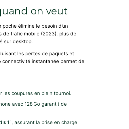
t quand on veut
 poche élimine le besoin d’un
 de trafic mobile (2023), plus de
 % sur desktop.
éduisant les pertes de paquets et
e connectivité instantanée permet de
r les coupures en plein tournoi.
phone avec 128 Go garantit de
d ≥ 11, assurant la prise en charge