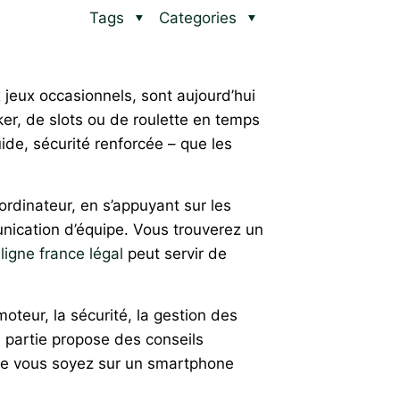
Tags
Categories
x jeux occasionnels, sont aujourd’hui
ker, de slots ou de roulette en temps
ide, sécurité renforcée – que les
ordinateur, en s’appuyant sur les
unication d’équipe. Vous trouverez un
ligne france légal
peut servir de
oteur, la sécurité, la gestion des
e partie propose des conseils
que vous soyez sur un smartphone