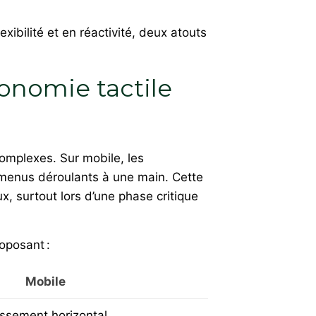
ibilité et en réactivité, deux atouts
rgonomie tactile
complexes. Sur mobile, les
es menus déroulants à une main. Cette
x, surtout lors d’une phase critique
oposant :
Mobile
issement horizontal