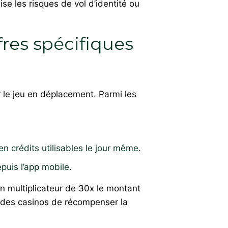
ise les risques de vol d’identité ou
fres spécifiques
r le jeu en déplacement. Parmi les
 crédits utilisables le jour même.
puis l’app mobile.
un multiplicateur de 30x le montant
é des casinos de récompenser la