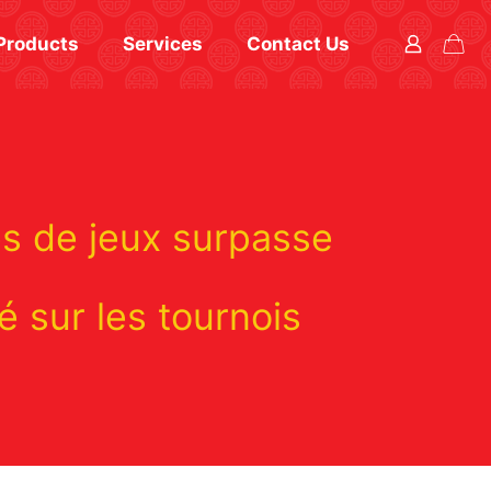
Products
Services
Contact Us
es de jeux surpasse
é sur les tournois