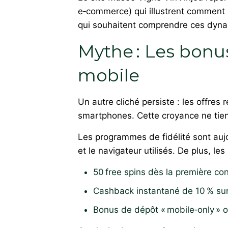
e‑commerce) qui illustrent comment la
qui souhaitent comprendre ces dyn
Mythe : Les bonu
mobile
Un autre cliché persiste : les offre
smartphones. Cette croyance ne tien
Les programmes de fidélité sont aujo
et le navigateur utilisés. De plus, 
50 free spins dès la première conn
Cashback instantané de 10 % sur
Bonus de dépôt « mobile‑only » of