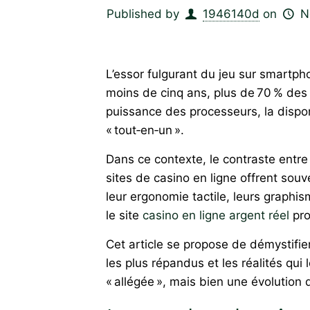
Published by
1946140d
on
N
L’essor fulgurant du jeu sur smartph
moins de cinq ans, plus de 70 % des
puissance des processeurs, la dispo
« tout‑en‑un ».
Dans ce contexte, le contraste entre 
sites de casino en ligne offrent sou
leur ergonomie tactile, leurs graphis
le site
casino en ligne argent réel
pro
Cet article se propose de démystifie
les plus répandus et les réalités qui
« allégée », mais bien une évolution