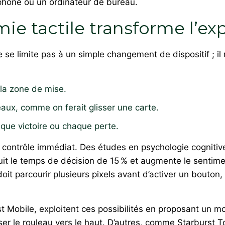
tphone ou un ordinateur de bureau.
omie tactile transforme l’e
ne se limite pas à un simple changement de dispositif ; 
 la zone de mise.
eaux, comme on ferait glisser une carte.
que victoire ou chaque perte.
 contrôle immédiat. Des études en psychologie cognitive
éduit le temps de décision de 15 % et augmente le senti
 doit parcourir plusieurs pixels avant d’activer un bouto
t Mobile, exploitent ces possibilités en proposant un m
isser le rouleau vers le haut. D’autres, comme Starburst T