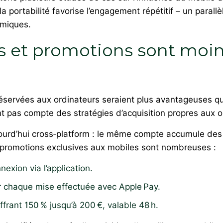
 portabilité favorise l’engagement répétitif – un parallè
amiques.
s et promotions sont moi
s réservées aux ordinateurs seraient plus avantageuses 
t pas compte des stratégies d’acquisition propres aux o
urd’hui cross‑platform : le même compte accumule des po
les promotions exclusives aux mobiles sont nombreuses :
exion via l’application.
 chaque mise effectuée avec Apple Pay.
frant 150 % jusqu’à 200 €, valable 48 h.