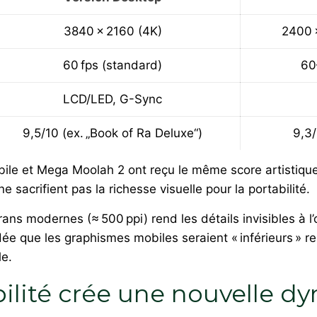
3840 × 2160 (4K)
2400 ×
60 fps (standard)
60
LCD/LED, G-Sync
9,5/10 (ex. „Book of Ra Deluxe“)
9,3/
ile et Mega Moolah 2 ont reçu le même score artistiqu
 sacrifient pas la richesse visuelle pour la portabilité.
rans modernes (≈ 500 ppi) rend les détails invisibles à l’
l’idée que les graphismes mobiles seraient « inférieurs »
e.
abilité crée une nouvelle 