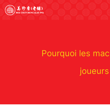
Pourquoi les mac
joueurs