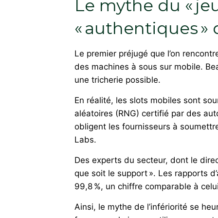
Le mythe du « jeu
« authentiques » 
Le premier préjugé que l’on rencontr
des machines à sous sur mobile. Bea
une tricherie possible.
En réalité, les slots mobiles sont s
aléatoires (RNG) certifié par des au
obligent les fournisseurs à soumettr
Labs.
Des experts du secteur, dont le dire
que soit le support ». Les rapports 
99,8 %, un chiffre comparable à celui
Ainsi, le mythe de l’infériorité se he