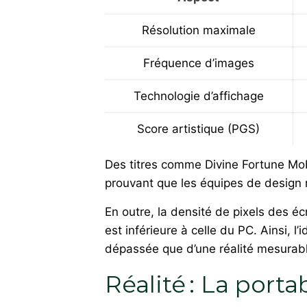
Résolution maximale
Fréquence d’images
Technologie d’affichage
Score artistique (PGS)
Des titres comme Divine Fortune Mob
prouvant que les équipes de design ne
En outre, la densité de pixels des éc
est inférieure à celle du PC. Ainsi, 
dépassée que d’une réalité mesurabl
Réalité : La port