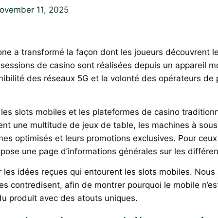
ovember 11, 2025
one a transformé la façon dont les joueurs découvrent 
 sessions de casino sont réalisées depuis un appareil m
nibilité des réseaux 5G et la volonté des opérateurs de
les slots mobiles et les plateformes de casino traditionn
vent une multitude de jeux de table, les machines à sou
mes optimisés et leurs promotions exclusives. Pour ceux 
pose une page d’informations générales sur les différen
r les idées reçues qui entourent les slots mobiles. Nous
 les contredisent, afin de montrer pourquoi le mobile n’
 du produit avec des atouts uniques.