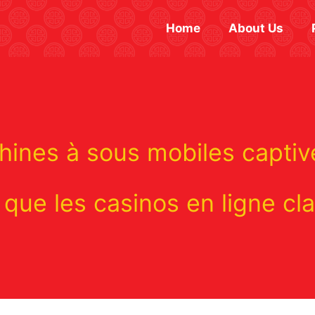
Home
About Us
hines à sous mobiles captiv
 que les casinos en ligne cl