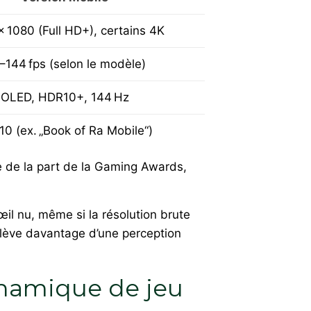
 1080 (Full HD+), certains 4K
–144 fps (selon le modèle)
OLED, HDR10+, 144 Hz
10 (ex. „Book of Ra Mobile“)
e de la part de la Gaming Awards,
œil nu, même si la résolution brute
 relève davantage d’une perception
dynamique de jeu