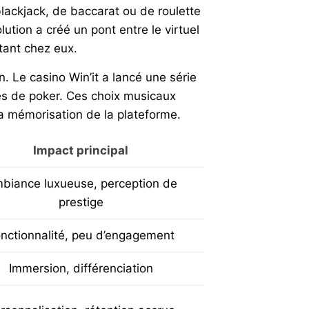
blackjack, de baccarat ou de roulette
ution a créé un pont entre le virtuel
stant chez eux.
. Le casino Win’it a lancé une série
les de poker. Ces choix musicaux
la mémorisation de la plateforme.
Impact principal
biance luxueuse, perception de
prestige
nctionnalité, peu d’engagement
Immersion, différenciation