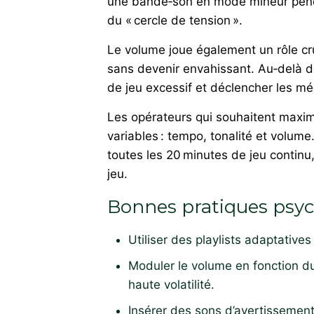
une bande‑son en mode mineur pendant
du « cercle de tension ».
Le volume joue également un rôle cru
sans devenir envahissant. Au‑delà d
de jeu excessif et déclencher les m
Les opérateurs qui souhaitent maximi
variables : tempo, tonalité et volu
toutes les 20 minutes de jeu continu
jeu.
Bonnes pratiques psy
Utiliser des playlists adaptative
Moduler le volume en fonction du 
haute volatilité.
Insérer des sons d’avertissement 