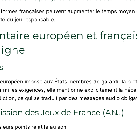
ateformes françaises peuvent augmenter le temps moyen
té du jeu responsable.
ntaire européen et françai
ligne
s
 européen impose aux États membres de garantir la pr
armi les exigences, elle mentionne explicitement la néce
ddiction, ce qui se traduit par des messages audio obliga
ssion des Jeux de France (ANJ)
ieurs points relatifs au son :