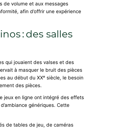
ites de volume et aux messages
ormité, afin d’offrir une expérience
nos : des salles
es qui jouaient des valses et des
ervait à masquer le bruit des pièces
s au début du XXᵉ siècle, le besoin
tement des pièces.
 jeux en ligne ont intégré des effets
es d’ambiance génériques. Cette
pés de tables de jeu, de caméras