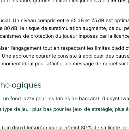
 les tours gratuits, incitant les joueurs à placer des p
cial. Un niveau compris entre 65 dB et 75 dB est optimal
e 80 dB, le risque de surstimulation augmente, ce qui 
écanismes de protection du joueur imposés par la licenc
ser l’engagement tout en respectant les limites d’addict
me. Une approche courante consiste à appliquer des pau
, moment idéal pour afficher un message de rappel sur l
chologiques
s : un fond jazzy pour les tables de baccarat, du synthwa
type de jeu : plus bas pour les jeux de stratégie, plus 
(bip doux) lorsqu’un joueur atteint 80 % de sa limite de