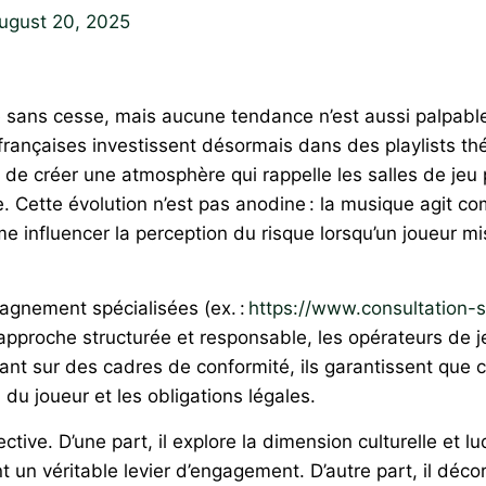
ugust 20, 2025
nte sans cesse, mais aucune tendance n’est aussi palpab
rançaises investissent désormais dans des playlists th
de créer une atmosphère qui rappelle les salles de jeu 
e. Cette évolution n’est pas anodine : la musique agit c
e influencer la perception du risque lorsqu’un joueur m
agnement spécialisées (ex. :
https://www.consultation-
approche structurée et responsable, les opérateurs de j
ant sur des cadres de conformité, ils garantissent que
du joueur et les obligations légales.
tive. D’une part, il explore la dimension culturelle et 
 un véritable levier d’engagement. D’autre part, il déco