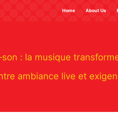
Home
About Us
son : la musique transforme
entre ambiance live et exige