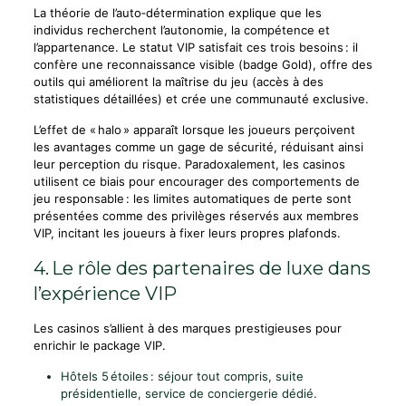
La théorie de l’auto‑détermination explique que les
individus recherchent l’autonomie, la compétence et
l’appartenance. Le statut VIP satisfait ces trois besoins : il
confère une reconnaissance visible (badge Gold), offre des
outils qui améliorent la maîtrise du jeu (accès à des
statistiques détaillées) et crée une communauté exclusive.
L’effet de « halo » apparaît lorsque les joueurs perçoivent
les avantages comme un gage de sécurité, réduisant ainsi
leur perception du risque. Paradoxalement, les casinos
utilisent ce biais pour encourager des comportements de
jeu responsable : les limites automatiques de perte sont
présentées comme des privilèges réservés aux membres
VIP, incitant les joueurs à fixer leurs propres plafonds.
4. Le rôle des partenaires de luxe dans
l’expérience VIP
Les casinos s’allient à des marques prestigieuses pour
enrichir le package VIP.
Hôtels 5 étoiles : séjour tout compris, suite
présidentielle, service de conciergerie dédié.