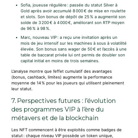
Sofia, joueuse régulière : passée du statut Silver à
Gold après avoir accumulé 8 000 € de mise en roulette
et slots. Son bonus de dépôt de 25 % a augmenté son
solde de 3 200 € à 4 000 €, améliorant son RTP moyen
de 96 % à 98 %.
Marc, nouveau VIP : a reçu une invitation après un
mois de jeu intensif sur les machines à sous à volatilité
élevée. Son bonus sans wager de 50 € et l’accès à une
table de baccarat privée lui ont permis de doubler son
capital initial en moins de trois semaines.
L’analyse montre que l’effet cumulatif des avantages
(bonus, cashback, limites) augmente la performance
moyenne de 14 % pour les joueurs qui utilisent pleinement
leur statut.
7. Perspectives futures : l’évolution
des programmes VIP à l’ère du
métavers et de la blockchain
Les NFT commencent à être exploités comme badges de
statut : chaque niveau VIP possède un token unique,