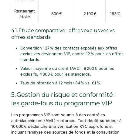
Restaurant
800 €
2 100 €
163 %
étoilé
4.1. Étude comparative : offres exclusives vs.
offres standards
Conversion : 27 % des contacts exposés aux offres
exclusives deviennent VIP, contre 12 % pour les offres
standards.
Valeur moyenne du client (AVC) : 9 200 € pour les
exclusifs, 4 800 € pour les standards.
Taux de rétention à 12 mois : 84 % vs. 61 %.
5. Gestion du risque et conformité :
les garde‑fous du programme VIP
Les programmes VIP sont soumis à des contrôles
anti‑blanchiment (AML) renforcés. Tout dépôt supérieur à
10 000 € déclenche une vérification KYC approfondie,
incluant l’analyse des sources de fonds et la consultation