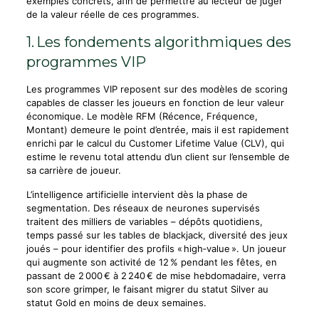
exemples concrets, afin de permettre au lecteur de juger
de la valeur réelle de ces programmes.
1. Les fondements algorithmiques des
programmes VIP
Les programmes VIP reposent sur des modèles de scoring
capables de classer les joueurs en fonction de leur valeur
économique. Le modèle RFM (Récence, Fréquence,
Montant) demeure le point d’entrée, mais il est rapidement
enrichi par le calcul du Customer Lifetime Value (CLV), qui
estime le revenu total attendu d’un client sur l’ensemble de
sa carrière de joueur.
L’intelligence artificielle intervient dès la phase de
segmentation. Des réseaux de neurones supervisés
traitent des milliers de variables – dépôts quotidiens,
temps passé sur les tables de blackjack, diversité des jeux
joués – pour identifier des profils « high‑value ». Un joueur
qui augmente son activité de 12 % pendant les fêtes, en
passant de 2 000 € à 2 240 € de mise hebdomadaire, verra
son score grimper, le faisant migrer du statut Silver au
statut Gold en moins de deux semaines.