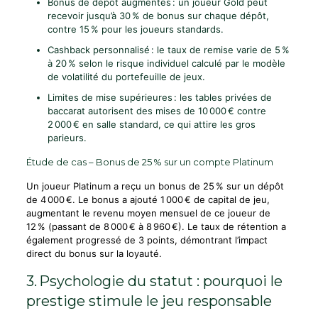
Bonus de dépôt augmentés : un joueur Gold peut
recevoir jusqu’à 30 % de bonus sur chaque dépôt,
contre 15 % pour les joueurs standards.
Cashback personnalisé : le taux de remise varie de 5 %
à 20 % selon le risque individuel calculé par le modèle
de volatilité du portefeuille de jeux.
Limites de mise supérieures : les tables privées de
baccarat autorisent des mises de 10 000 € contre
2 000 € en salle standard, ce qui attire les gros
parieurs.
Étude de cas – Bonus de 25 % sur un compte Platinum
Un joueur Platinum a reçu un bonus de 25 % sur un dépôt
de 4 000 €. Le bonus a ajouté 1 000 € de capital de jeu,
augmentant le revenu moyen mensuel de ce joueur de
12 % (passant de 8 000 € à 8 960 €). Le taux de rétention a
également progressé de 3 points, démontrant l’impact
direct du bonus sur la loyauté.
3. Psychologie du statut : pourquoi le
prestige stimule le jeu responsable