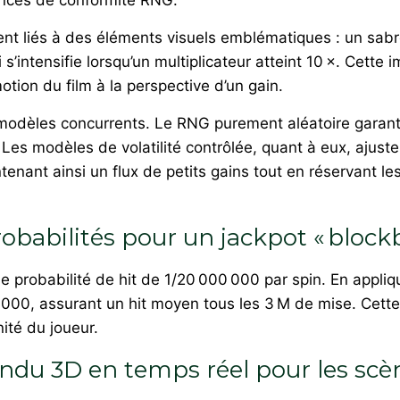
gences de conformité RNG.
t liés à des éléments visuels emblématiques : un sabre 
’intensifie lorsqu’un multiplicateur atteint 10 ×. Cette 
otion du film à la perspective d’un gain.
modèles concurrents. Le RNG purement aléatoire garantit
es modèles de volatilité contrôlée, quant à eux, ajust
nant ainsi un flux de petits gains tout en réservant les
robabilités pour un jackpot « block
e probabilité de hit de 1/20 000 000 par spin. En appliqu
0 000, assurant un hit moyen tous les 3 M de mise. Cette 
nité du joueur.
endu 3D en temps réel pour les scè