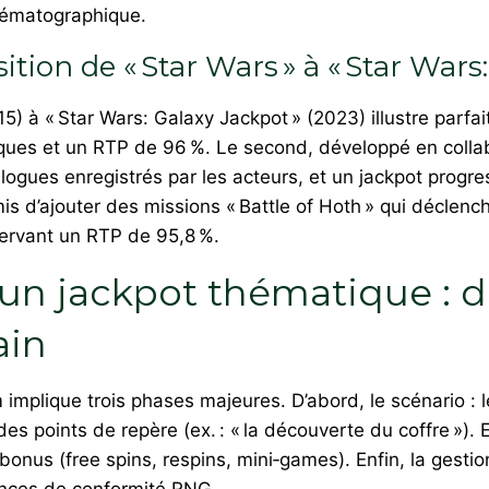
nématographique.
ansition de « Star Wars » à « Star War
5) à « Star Wars: Galaxy Jackpot » (2023) illustre parfa
tiques et un RTP de 96 %. Le second, développé en colla
ogues enregistrés par les acteurs, et un jackpot progres
is d’ajouter des missions « Battle of Hoth » qui déclench
servant un RTP de 95,8 %.
’un jackpot thématique : de
ain
 implique trois phases majeures. D’abord, le scénario : l
des points de repère (ex. : « la découverte du coffre »). 
onus (free spins, respins, mini‑games). Enfin, la gestion