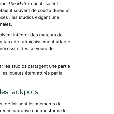
omme
The Matrix
qui utilisaient
étaient souvent de courte durée et
exes : les studios exigent une
inales.
doivent intégrer des moteurs de
n taux de rafraîchissement adapté
 nécessite des serveurs de
ar les studios partagent une partie
les joueurs étant attirés par la
des jackpots
ds, définissent les moments de
rence narrative qui transforme le