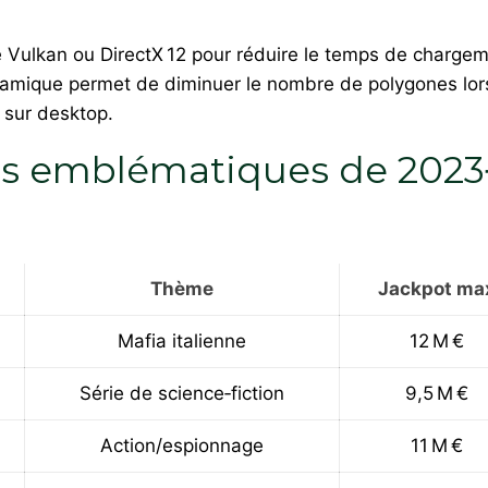
ne Vulkan ou DirectX 12 pour réduire le temps de chargem
amique permet de diminuer le nombre de polygones lorsqu
e sur desktop.
lus emblématiques de 2023
Thème
Jackpot ma
Mafia italienne
12 M €
Série de science‑fiction
9,5 M €
Action/espionnage
11 M €