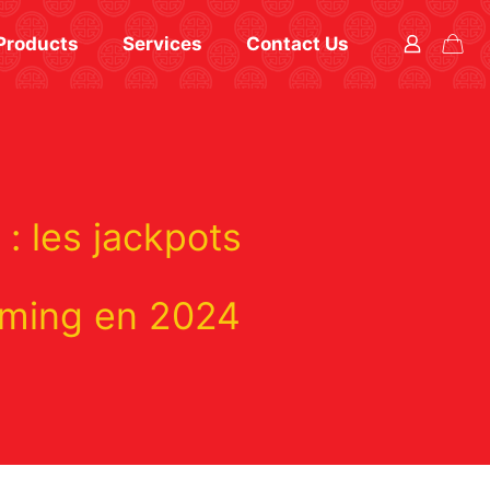
Products
Services
Contact Us
: les jackpots
Gaming en 2024