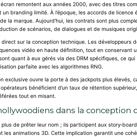
nd écran remontent aux années 2000, avec des titres c
un branding limité. À l’époque, les accords de licence 
n de la marque. Aujourd’hui, les contrats sont plus compl
roduction de scénarios, de dialogues et de musiques orig
t direct sur la conception technique. Les développeurs 
uences vidéo en haute définition, tout en conservant u
 sont quant à eux gérés via des DRM spécifiques, ce qui
isation parfaite avec les algorithmes RNG.
n exclusive ouvre la porte à des jackpots plus élevés, c
pérateurs bénéficient d’un taux de rétention supérieur, 
éférées tout en misant.
s hollywoodiens dans la conception 
plus de prêter leur nom ; ils participent aux story‑boar
les animations 3D. Cette implication garantit une cohé