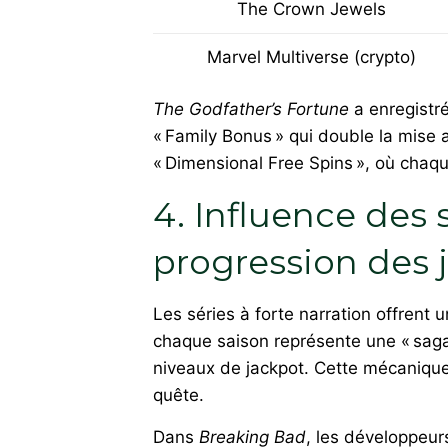
The Crown Jewels
Marvel Multiverse (crypto)
The Godfather’s Fortune
a enregistré
« Family Bonus » qui double la mise 
« Dimensional Free Spins », où chaqu
4. Influence des
progression des 
Les séries à forte narration offrent
chaque saison représente une « saga
niveaux de jackpot. Cette mécanique d
quête.
Dans
Breaking Bad
, les développeur