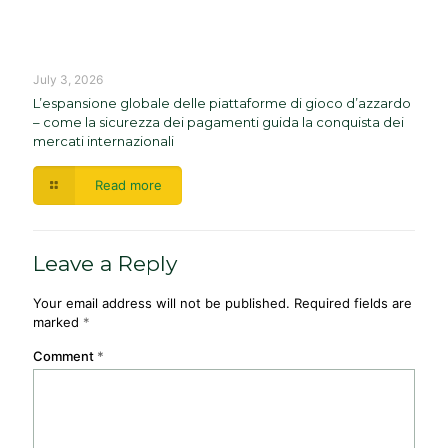
July 3, 2026
L’espansione globale delle piattaforme di gioco d’azzardo
– come la sicurezza dei pagamenti guida la conquista dei
mercati internazionali
Read more
Leave a Reply
Your email address will not be published.
Required fields are
marked
*
Comment
*