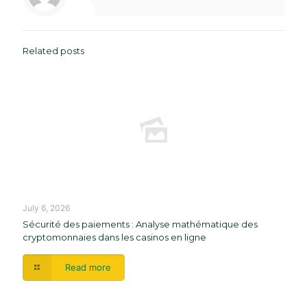
Related posts
July 6, 2026
Sécurité des paiements : Analyse mathématique des
cryptomonnaies dans les casinos en ligne
Read more