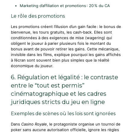
Marketing d’affiliation et promotions : 20 % du CA
Le rôle des promotions
Les promotions créent l’illusion d’un gain facile : le bonus de
bienvenue, les tours gratuits, les cash‑back. Elles sont
conditionnées à des exigences de mise (wagering) qui
obligent le joueur à parier plusieurs fois le montant du
bonus avant de pouvoir retirer les gains. Cette mécanique,
invisible dans les films, explique pourquoi les gains affichés
à l’écran sont souvent bien plus simples que la réalité
économique du joueur.
6. Régulation et légalité : le contraste
entre le “tout est permis”
cinématographique et les cadres
juridiques stricts du jeu en ligne
Exemples de scènes où les lois sont ignorées
Dans
Casino Royale
, le protagoniste organise un tournoi de
poker sans aucune autorisation officielle, ignore les règles