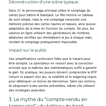
Déconstruction d’une scène typique
Dans
21
, le personnage principal utilise le comptage de
cartes pour battre le blackjack. Le film montre un tableau
de suivi simple, mais le vrai comptage nécessite une
mémoire précise des cartes hautes et basses, ainsi qu’une
adaptation de la mise en fonction du compte. De plus, les
casinos en ligne utilisent des générateurs de nombres
aléatoires certifiés qui réinitialisent le jeu à chaque main,
rendant le comptage pratiquement impossible.
Impact sur le public
Ces simplifications renforcent l’idée que le hasard peut
être dompté. Le spectateur en ressort avec la conviction
erronée que la maîtrise des mathématiques suffit à garantir
le gain. En pratique, les joueurs doivent comprendre le RTP
(return to player) d’un jeu, la volatilité et le wagering requis
pour débloquer un bonus de bienvenue. Sans ces notions,
ils s’exposent à des pertes prévisibles, même s’ils utilisent
des stratégies avancées.
3. Le mythe du “compte‑rendu en