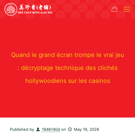
Quand le grand écran trompe le vrai jeu
: décryptage technique des clichés
hollywoodiens sur les casinos
Published by
1946140d
on
May 19, 2026