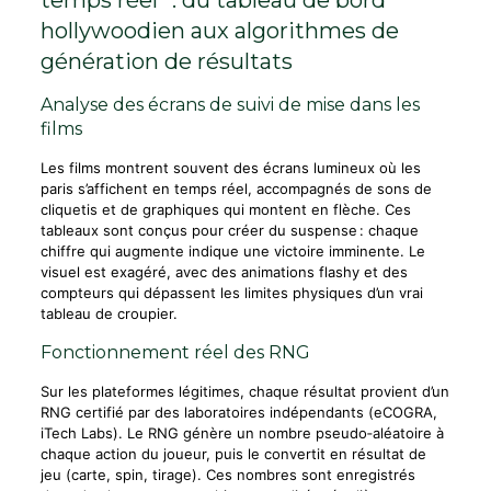
temps réel” : du tableau de bord
hollywoodien aux algorithmes de
génération de résultats
Analyse des écrans de suivi de mise dans les
films
Les films montrent souvent des écrans lumineux où les
paris s’affichent en temps réel, accompagnés de sons de
cliquetis et de graphiques qui montent en flèche. Ces
tableaux sont conçus pour créer du suspense : chaque
chiffre qui augmente indique une victoire imminente. Le
visuel est exagéré, avec des animations flashy et des
compteurs qui dépassent les limites physiques d’un vrai
tableau de croupier.
Fonctionnement réel des RNG
Sur les plateformes légitimes, chaque résultat provient d’un
RNG certifié par des laboratoires indépendants (eCOGRA,
iTech Labs). Le RNG génère un nombre pseudo‑aléatoire à
chaque action du joueur, puis le convertit en résultat de
jeu (carte, spin, tirage). Ces nombres sont enregistrés