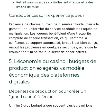
Retrait soumis à des contrôles anti‑fraude et à des
limites de mise
Conséquences sur l’expérience joueur
L’absence de charme humain peut sembler froide, mais elle
garantit une uniformité du service et réduit les risques de
manipulation. Les joueurs bénéficient d’une traçabilité
complète de chaque transaction, ce qui renforce la
confiance. Le support automatisé, lorsqu’il est bien conçu,
résout les problèmes en quelques secondes, alors que le
croupier de film ne fait que servir de décor narratif.
5. L’économie du casino : budgets de
production exagérés vs modèle
économique des plateformes
digitales
Dépenses de production pour créer un
“grand casino” à l’écran
Un film à gros budget alloue souvent plusieurs millions