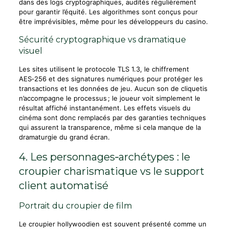
dans des logs cryptographiques, audités régulièrement
pour garantir l’équité. Les algorithmes sont conçus pour
être imprévisibles, même pour les développeurs du casino.
Sécurité cryptographique vs dramatique
visuel
Les sites utilisent le protocole TLS 1.3, le chiffrement
AES‑256 et des signatures numériques pour protéger les
transactions et les données de jeu. Aucun son de cliquetis
n’accompagne le processus ; le joueur voit simplement le
résultat affiché instantanément. Les effets visuels du
cinéma sont donc remplacés par des garanties techniques
qui assurent la transparence, même si cela manque de la
dramaturgie du grand écran.
4. Les personnages‑archétypes : le
croupier charismatique vs le support
client automatisé
Portrait du croupier de film
Le croupier hollywoodien est souvent présenté comme un