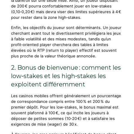
la bankroll sur une seule mise. Ainsi, un joueur disposant
de 200 € pourra confortablement jouer en low‑stakes
(0,10‑0,20 €) mais devra viser des limites supérieures à 4 €
pour rester dans la zone high‑stakes.
Enfin, les objectifs du joueur sont déterminants. Un joueur
cherchant avant tout le divertissement privilégiera les jeux
à faible volatilité et des mises modestes, tandis qu’un
profit‑oriented player cherchera des tables à limites
élevées où le RTP (return to player) effectif est souvent
plus proche de la valeur théorique annoncée.
2. Bonus de bienvenue : comment les
low‑stakes et les high‑stakes les
exploitent différemment
Les casinos mobiles offrent généralement un pourcentage
de correspondance compris entre 100 % et 200 % du
premier dépôt. Pour les low‑stakes, le bonus maximal est
souvent plafonné à 100 €, ce qui incite les joueurs à
déposer de petites sommes (10‑20 €) et à satisfaire les
exigences de mise (wager) de 30 x.