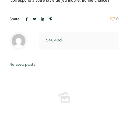
correspond à votre style de jeu mobile. Bonne chance !
Share
0
1946140d
Related posts