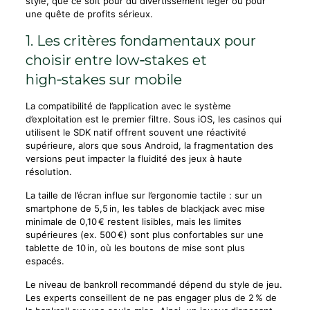
style, que ce soit pour du divertissement léger ou pour
une quête de profits sérieux.
1. Les critères fondamentaux pour
choisir entre low‑stakes et
high‑stakes sur mobile
La compatibilité de l’application avec le système
d’exploitation est le premier filtre. Sous iOS, les casinos qui
utilisent le SDK natif offrent souvent une réactivité
supérieure, alors que sous Android, la fragmentation des
versions peut impacter la fluidité des jeux à haute
résolution.
La taille de l’écran influe sur l’ergonomie tactile : sur un
smartphone de 5,5 in, les tables de blackjack avec mise
minimale de 0,10 € restent lisibles, mais les limites
supérieures (ex. 500 €) sont plus confortables sur une
tablette de 10 in, où les boutons de mise sont plus
espacés.
Le niveau de bankroll recommandé dépend du style de jeu.
Les experts conseillent de ne pas engager plus de 2 % de