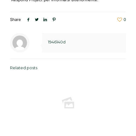
Share
0
1946140d
Related posts