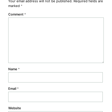
Your email address will not be published.
Required fields are
marked
*
Comment
*
Name
*
Email
*
Website