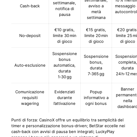
settimanale,
10 % mensil
settimanale,
Cash‑back
avviso a
messaggio 
notifica di
metà
autocontrol
pausa
settimana
€10 gratis,
€15 gratis,
€20 gratis
No‑deposit
limite 30 min
limite 20 min
limite 25 m
di gioco
di gioco
di gioco
Sospensione
Sospensione
Sospensio
bonus
bonus,
completa,
Auto‑esclusione
automatica,
durata
durata
durata
7‑365 gg
24 h‑12 me
1‑30 gg
Banner
Comunicazione
Evidenziati
Popup
permanent
requisiti
durante
informativo a
nella
wagering
l’attivazione
ogni bonus
dashboar
Punti di forza: CasinoX offre un equilibrio tra semplicità del
timer e personalizzazione bonus‑driven; BetStar eccelle nei
cash‑back con avvisi di pausa ben integrati; LuckyPlay