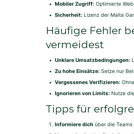
Mobiler Zugriff:
Optimierte Web‑
Sicherheit:
Lizenz der Malta Gam
Häufige Fehler 
vermeidest
Unklare Umsatzbedingungen:
L
Zu hohe Einsätze:
Setze nur Betr
Vergessenes Verifizieren:
Ohne 
Ignorieren von Limits:
Nutze die
Tipps für erfolgr
Informiere dich
über die Teams 