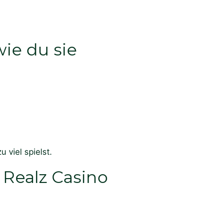
ie du sie
 viel spielst.
 Realz Casino