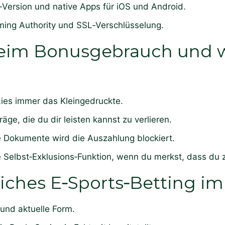
Version und native Apps für iOS und Android.
ing Authority und SSL‑Verschlüsselung.
beim Bonusgebrauch und w
ies immer das Kleingedruckte.
äge, die du dir leisten kannst zu verlieren.
Dokumente wird die Auszahlung blockiert.
 Selbst‑Exklusions‑Funktion, wenn du merkst, dass du zu
eiches E‑Sports‑Betting im
und aktuelle Form.