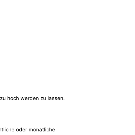
zu hoch werden zu lassen.
ntliche oder monatliche