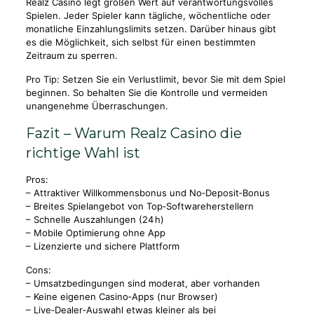
Realz Casino legt großen Wert auf verantwortungsvolles
Spielen. Jeder Spieler kann tägliche, wöchentliche oder
monatliche Einzahlungslimits setzen. Darüber hinaus gibt
es die Möglichkeit, sich selbst für einen bestimmten
Zeitraum zu sperren.
Pro Tip: Setzen Sie ein Verlustlimit, bevor Sie mit dem Spiel
beginnen. So behalten Sie die Kontrolle und vermeiden
unangenehme Überraschungen.
Fazit – Warum Realz Casino die
richtige Wahl ist
Pros:
– Attraktiver Willkommensbonus und No‑Deposit‑Bonus
– Breites Spielangebot von Top‑Softwareherstellern
– Schnelle Auszahlungen (24 h)
– Mobile Optimierung ohne App
– Lizenzierte und sichere Plattform
Cons:
– Umsatzbedingungen sind moderat, aber vorhanden
– Keine eigenen Casino‑Apps (nur Browser)
– Live‑Dealer‑Auswahl etwas kleiner als bei