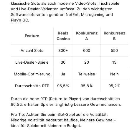
klassische Slots als auch moderne Video‑Slots, Tischspiele
und Live‑Dealer‑Varianten umfasst. Zu den wichtigsten
Softwarelieferanten gehören NetEnt, Microgaming und
Play’n GO.
Realz
Konkurrenz
Konkurrenz
Feature
Casino
A
B
Anzahl Slots
800+
600
550
Live‑Dealer‑Spiele
30
20
15
Mobile‑Optimierung
Ja
Teilweise
Nein
Durchschnitts‑RTP
96,5 %
95,8 %
95,2 %
Durch die hohe RTP (Return to Player) von durchschnittlich
96,5 % erhalten Spieler langfristig bessere Gewinnchancen.
Pro Tip: Achten Sie beim Slot‑Spiel auf die Volatilität.
Niedrige Volatilität bedeutet häufige, kleinere Gewinne –
ideal für Spieler mit kleinerem Budget.