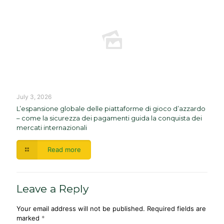
July 3, 2026
L’espansione globale delle piattaforme di gioco d’azzardo
– come la sicurezza dei pagamenti guida la conquista dei
mercati internazionali
Read more
Leave a Reply
Your email address will not be published.
Required fields are
marked
*