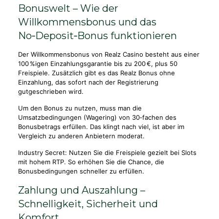
Bonuswelt – Wie der
Willkommensbonus und das
No‑Deposit‑Bonus funktionieren
Der Willkommensbonus von Realz Casino besteht aus einer
100 %igen Einzahlungsgarantie bis zu 200 €, plus 50
Freispiele. Zusätzlich gibt es das Realz Bonus ohne
Einzahlung, das sofort nach der Registrierung
gutgeschrieben wird.
Um den Bonus zu nutzen, muss man die
Umsatzbedingungen (Wagering) von 30‑fachen des
Bonusbetrags erfüllen. Das klingt nach viel, ist aber im
Vergleich zu anderen Anbietern moderat.
Industry Secret: Nutzen Sie die Freispiele gezielt bei Slots
mit hohem RTP. So erhöhen Sie die Chance, die
Bonusbedingungen schneller zu erfüllen.
Zahlung und Auszahlung –
Schnelligkeit, Sicherheit und
Komfort