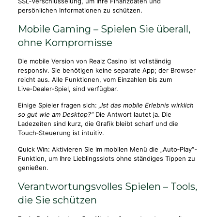
SSL‑Verschlüsselung, um Ihre Finanzdaten und
persönlichen Informationen zu schützen.
Mobile Gaming – Spielen Sie überall,
ohne Kompromisse
Die mobile Version von Realz Casino ist vollständig
responsiv. Sie benötigen keine separate App; der Browser
reicht aus. Alle Funktionen, vom Einzahlen bis zum
Live‑Dealer‑Spiel, sind verfügbar.
Einige Spieler fragen sich:
„Ist das mobile Erlebnis wirklich
so gut wie am Desktop?“
Die Antwort lautet ja. Die
Ladezeiten sind kurz, die Grafik bleibt scharf und die
Touch‑Steuerung ist intuitiv.
Quick Win: Aktivieren Sie im mobilen Menü die „Auto‑Play“-
Funktion, um Ihre Lieblingsslots ohne ständiges Tippen zu
genießen.
Verantwortungsvolles Spielen – Tools,
die Sie schützen