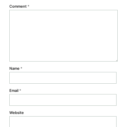
Comment
*
Name
*
Email
*
Website