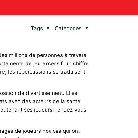
Tags
Categories
es millions de personnes à travers
tements de jeu excessif, un chiffre
re, les répercussions se traduisent
osition de divertissement. Elles
ts avec des acteurs de la santé
soutenant ses joueurs, rendez‑vous
gnages de joueurs novices qui ont