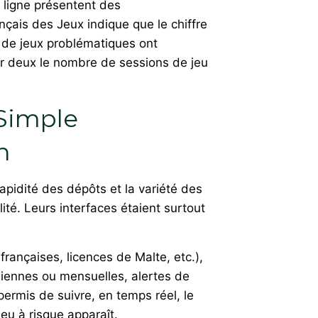
 ligne présentent des
nçais des Jeux indique que le chiffre
s de jeux problématiques ont
ar deux le nombre de sessions de jeu
 Simple
n
pidité des dépôts et la variété des
ilité. Leurs interfaces étaient surtout
françaises, licences de Malte, etc.),
idiennes ou mensuelles, alertes de
rmis de suivre, en temps réel, le
eu à risque apparaît.