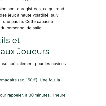
ion sont enregistrées, ce qui rend
s jeux à haute volatilité, suivi
er une pause. Cette capacité
 du personnel de salle.
ls et
eaux Joueurs
ensé spécialement pour les novices
omadaire (ex. 150 €). Une fois la
ur rappeler, à 30 minutes, 1 heure