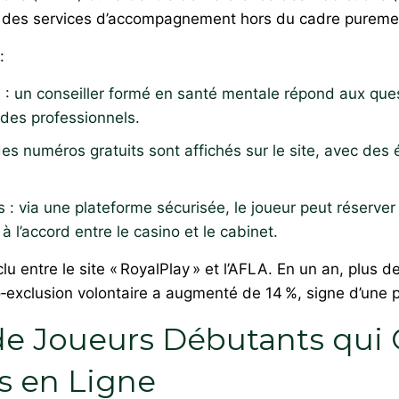
t à des services d’accompagnement hors du cadre pureme
:
 un conseiller formé en santé mentale répond aux ques
 des professionnels.
es numéros gratuits sont affichés sur le site, avec des
 : via une plateforme sécurisée, le joueur peut réserve
 à l’accord entre le casino et le cabinet.
 entre le site « RoyalPlay » et l’AFLA. En un an, plus de
‑exclusion volontaire a augmenté de 14 %, signe d’une p
e Joueurs Débutants qui O
s en Ligne