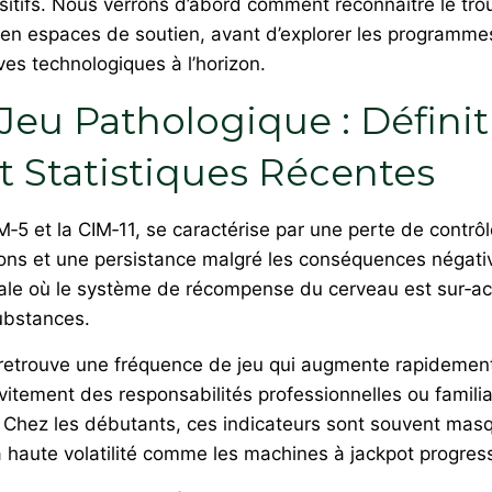
positifs. Nous verrons d’abord comment reconnaître le tr
en espaces de soutien, avant d’explorer les programmes,
es technologiques à l’horizon.
Jeu Pathologique : Définit
t Statistiques Récentes
‑5 et la CIM‑11, se caractérise par une perte de contrôl
ions et une persistance malgré les conséquences négative
tale où le système de récompense du cerveau est sur‑a
substances.
 retrouve une fréquence de jeu qui augmente rapidement,
évitement des responsabilités professionnelles ou famil
 Chez les débutants, ces indicateurs sont souvent masqu
à haute volatilité comme les machines à jackpot progress