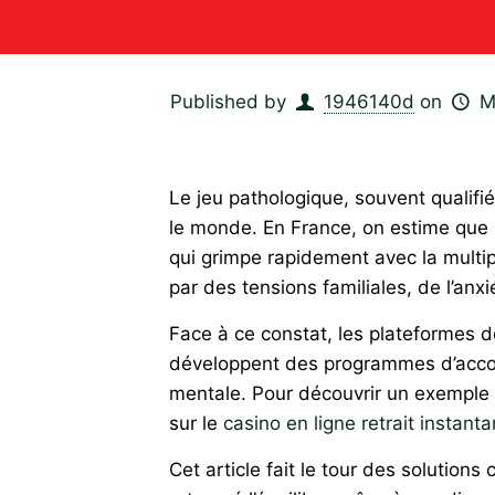
Published by
1946140d
on
M
Le jeu pathologique, souvent qualif
le monde. En France, on estime que 
qui grimpe rapidement avec la multipl
par des tensions familiales, de l’anxi
Face à ce constat, les plateformes d
développent des programmes d’accom
mentale. Pour découvrir un exemple 
sur le
casino en ligne retrait instant
Cet article fait le tour des solutio