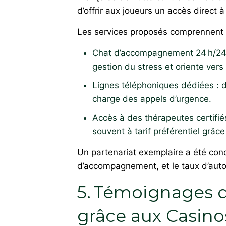
d’offrir aux joueurs un accès direc
Les services proposés comprennent 
Chat d’accompagnement 24 h/24 :
gestion du stress et oriente vers
Lignes téléphoniques dédiées : d
charge des appels d’urgence.
Accès à des thérapeutes certifiés
souvent à tarif préférentiel grâce
Un partenariat exemplaire a été conclu
d’accompagnement, et le taux d’auto
5. Témoignages d
grâce aux Casino