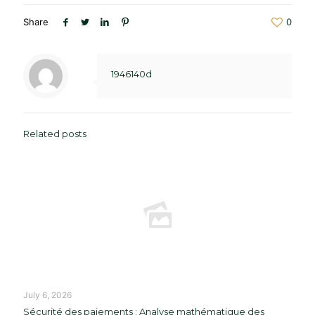
Share
0
1946140d
Related posts
July 6, 2026
Sécurité des paiements : Analyse mathématique des