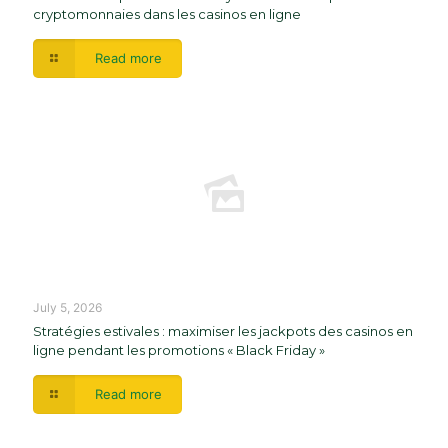
cryptomonnaies dans les casinos en ligne
Read more
July 5, 2026
Stratégies estivales : maximiser les jackpots des casinos en
ligne pendant les promotions « Black Friday »
Read more