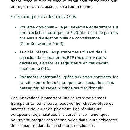
dépôt, chaque mise et chaque retrait sont enregistrés sur
un registre public, accessible à tout moment.
Scénario plausible d’ici 2028
Roulette « on‑chain » : le jeu s’exécute entièrement sur
une blockchain publique, le RNG étant certifié par des
preuves à divulgation nulle de connaissance
(Zero‑Knowledge Proof).
Audit IA intégré : les plateformes utilisent des IA
capables de comparer les RTP réels aux valeurs
déclarées, alertant les régulateurs en cas d’écart
supérieur à 0,1 %.
Paiements instantanés : grâce aux smart contracts, les
retraits sont effectués en quelques secondes, sans
passer par les réseaux bancaires traditionnels.
Ces innovations promettent une roulette totalement
transparente, où le joueur peut vérifier chaque étape du
processus de jeu et de paiement. Les régulateurs
européens, déjà habitués à la surveillance numérique,
pourraient intégrer ces technologies dans leurs exigences
de licence, rendant le marché encore plus sûr.