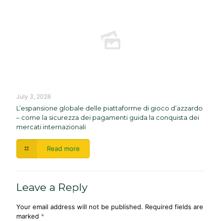
July 3, 2026
L’espansione globale delle piattaforme di gioco d’azzardo
– come la sicurezza dei pagamenti guida la conquista dei
mercati internazionali
Read more
Leave a Reply
Your email address will not be published.
Required fields are
marked
*