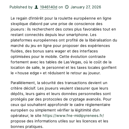
Published by
1946140d
on
January 27, 2026
Le regain d’intérêt pour la roulette européenne en ligne
s’explique d’abord par une prise de conscience des
joueurs : ils recherchent des cotes plus favorables tout en
restant connectés depuis leur smartphone. Les
plateformes européennes ont profité de la libéralisation du
marché du jeu en ligne pour proposer des expériences
fluides, des bonus sans wager et des interfaces
optimisées pour le mobile. Cette évolution contraste
fortement avec les tables de Las Vegas, où le coût de la
location de salle, le personnel et les taxes locales gonflent
le « house edge » et réduisent le retour au joueur.
Parallèlement, la sécurité des transactions devient un
critère décisif. Les joueurs veulent s’assurer que leurs
dépôts, leurs gains et leurs données personnelles sont
protégés par des protocoles de cryptage avancés. Pour
ceux qui souhaitent approfondir le cadre réglementaire
européen ou simplement vérifier la légitimité d’un
opérateur, le site
https://www.fne-midipyrenees.fr/
propose des informations utiles sur les licences et les
bonnes pratiques.