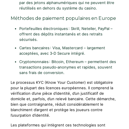
par des jetons alphanumériques qui ne peuvent être
réutilisés en dehors du système du casino.
Méthodes de paiement populaires en Europe
Portefeuilles électroniques : Skrill, Neteller, PayPal –
offrent des dépôts instantanés et des retraits
sécurisés.
Cartes bancaires : Visa, Mastercard – largement
acceptées, avec 3‑D Secure intégré.
Cryptomonnaies : Bitcoin, Ethereum – permettent des
transactions pseudo‑anonymes et rapides, souvent
sans frais de conversion.
Le processus KYC (Know Your Customer) est obligatoire
pour la plupart des licences européennes. Il comprend la
vérification d’une pièce d’identité, d’un justificatif de
domicile et, parfois, d’un relevé bancaire. Cette démarche,
bien que contraignante, réduit considérablement le
blanchiment d’argent et protège les joueurs contre
l’usurpation d’identité.
Les plateformes qui intègrent ces technologies sont