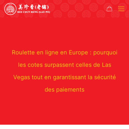
Roulette en ligne en Europe : pourquoi
les cotes surpassent celles de Las
Vegas tout en garantissant la sécurité
des paiements