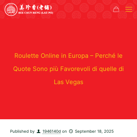
Roulette Online in Europa – Perché le
Quote Sono più Favorevoli di quelle di
Las Vegas
Published by
1946140d
on
September 18, 2025