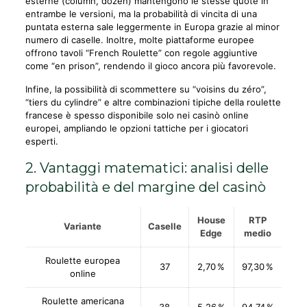
esterne (column, dozen) mantengono le stesse quote in
entrambe le versioni, ma la probabilità di vincita di una
puntata esterna sale leggermente in Europa grazie al minor
numero di caselle. Inoltre, molte piattaforme europee
offrono tavoli “French Roulette” con regole aggiuntive
come “en prison”, rendendo il gioco ancora più favorevole.
Infine, la possibilità di scommettere su “voisins du zéro”,
“tiers du cylindre” e altre combinazioni tipiche della roulette
francese è spesso disponibile solo nei casinò online
europei, ampliando le opzioni tattiche per i giocatori
esperti.
2. Vantaggi matematici: analisi delle
probabilità e del margine del casinò
House
RTP
Variante
Caselle
Edge
medio
Roulette europea
37
2,70 %
97,30 %
online
Roulette americana