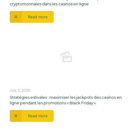
cryptomonnaies dans les casinos en ligne
Read more
July 5, 2026
Stratégies estivales : maximiser les jackpots des casinos en
ligne pendant les promotions « Black Friday »
Read more