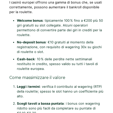
I casinò europei offrono una gamma di bonus che, se usati
correttamente, possono aumentare il bankroll disponibile
per la roulette.
Welcome bonus
: tipicamente 100 % fino a €200 più 50
giri gratuiti su slot collegate. Alcuni operatori
permettono di convertire parte dei giri in crediti per la
roulette.
No‑deposit bonus
: €10 gratuiti al momento della
registrazione, con requisito di wagering 30x su giochi
di roulette o slot.
Cash‑back
: 10 % delle perdite nette settimanali
restituito in credito, spesso valido su tutti i tavoli di
roulette europea.
Come massimizzare il valore
Leggi i termini
: verifica il contributo al wagering (RTP)
della roulette; spesso le slot hanno un coefficiente più
alto.
Scegli tavoli a bassa puntata
: i bonus con wagering
ridotto sono più facili da completare su puntate di