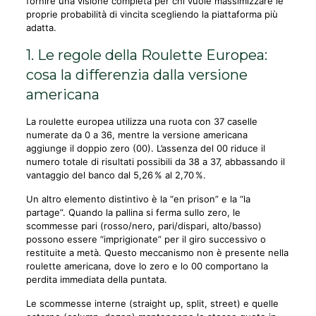
fornire una visione completa per chi vuole massimizzare le
proprie probabilità di vincita scegliendo la piattaforma più
adatta.
1. Le regole della Roulette Europea:
cosa la differenzia dalla versione
americana
La roulette europea utilizza una ruota con 37 caselle
numerate da 0 a 36, mentre la versione americana
aggiunge il doppio zero (00). L’assenza del 00 riduce il
numero totale di risultati possibili da 38 a 37, abbassando il
vantaggio del banco dal 5,26 % al 2,70 %.
Un altro elemento distintivo è la “en prison” e la “la
partage”. Quando la pallina si ferma sullo zero, le
scommesse pari (rosso/nero, pari/dispari, alto/basso)
possono essere “imprigionate” per il giro successivo o
restituite a metà. Questo meccanismo non è presente nella
roulette americana, dove lo zero e lo 00 comportano la
perdita immediata della puntata.
Le scommesse interne (straight up, split, street) e quelle