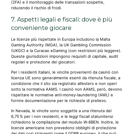
(2FA) e il monitoraggio delle transazioni sospette,
riducendo il rischio di frodi.
7. Aspetti legali e fiscali: dove è più
conveniente giocare
Le licenze più rispettate in Europa includono la Malta
Gaming Authority (MGA), la UK Gambling Commission
(UKGC) e la Curacao eGaming (con restrizioni più leggere).
Queste giurisdizioni impongono requisiti di capitale, audit
regolari e protezione dei giocatori.
Per i residenti italiani, le vincite provenienti da casinò con
licenza UE sono generalmente esenti da ritenuta fiscale, a
condizione che il sito sia registrato all’estero e non operi
sotto la normativa AAMS. I casinò non AAMS, però, devono
rispettare le normative anti‑money‑laundering (AML) e
fornire documentazione per le richieste di prelievo.
In Nevada, le vincite sono soggette a una ritenuta del
6,75 % per i non residenti, e le leggi fiscali statunitensi
richiedono la compilazione del modulo W‑8BEN. Inoltre, le
licenze americane non prevedono obblighi di protezione
dei dati così stringenti come il GDPR europeo, il che può