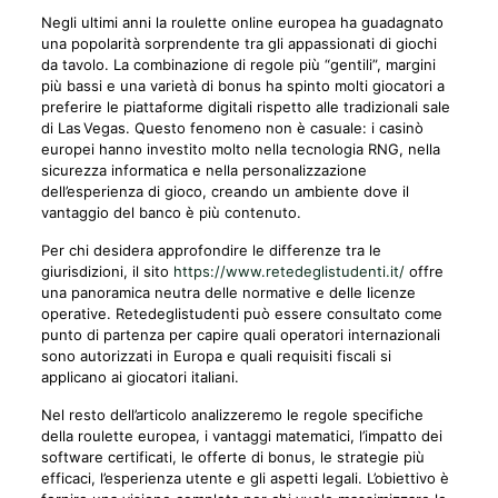
Negli ultimi anni la roulette online europea ha guadagnato
una popolarità sorprendente tra gli appassionati di giochi
da tavolo. La combinazione di regole più “gentili”, margini
più bassi e una varietà di bonus ha spinto molti giocatori a
preferire le piattaforme digitali rispetto alle tradizionali sale
di Las Vegas. Questo fenomeno non è casuale: i casinò
europei hanno investito molto nella tecnologia RNG, nella
sicurezza informatica e nella personalizzazione
dell’esperienza di gioco, creando un ambiente dove il
vantaggio del banco è più contenuto.
Per chi desidera approfondire le differenze tra le
giurisdizioni, il sito
https://www.retedeglistudenti.it/
offre
una panoramica neutra delle normative e delle licenze
operative. Retedeglistudenti può essere consultato come
punto di partenza per capire quali operatori internazionali
sono autorizzati in Europa e quali requisiti fiscali si
applicano ai giocatori italiani.
Nel resto dell’articolo analizzeremo le regole specifiche
della roulette europea, i vantaggi matematici, l’impatto dei
software certificati, le offerte di bonus, le strategie più
efficaci, l’esperienza utente e gli aspetti legali. L’obiettivo è