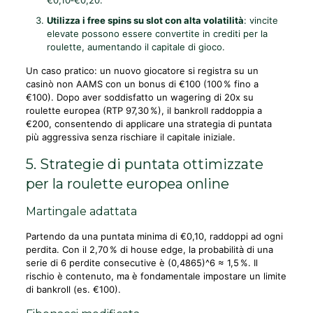
€0,10‑€0,20.
Utilizza i free spins su slot con alta volatilità
: vincite
elevate possono essere convertite in crediti per la
roulette, aumentando il capitale di gioco.
Un caso pratico: un nuovo giocatore si registra su un
casinò non AAMS con un bonus di €100 (100 % fino a
€100). Dopo aver soddisfatto un wagering di 20x su
roulette europea (RTP 97,30 %), il bankroll raddoppia a
€200, consentendo di applicare una strategia di puntata
più aggressiva senza rischiare il capitale iniziale.
5. Strategie di puntata ottimizzate
per la roulette europea online
Martingale adattata
Partendo da una puntata minima di €0,10, raddoppi ad ogni
perdita. Con il 2,70 % di house edge, la probabilità di una
serie di 6 perdite consecutive è (0,4865)^6 ≈ 1,5 %. Il
rischio è contenuto, ma è fondamentale impostare un limite
di bankroll (es. €100).