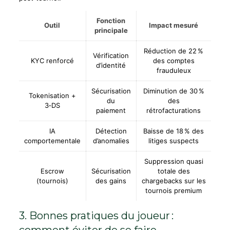
Fonction
Outil
Impact mesuré
principale
Réduction de 22 %
Vérification
KYC renforcé
des comptes
d’identité
frauduleux
Sécurisation
Diminution de 30 %
Tokenisation +
du
des
3‑DS
paiement
rétrofacturations
IA
Détection
Baisse de 18 % des
comportementale
d’anomalies
litiges suspects
Suppression quasi
Escrow
Sécurisation
totale des
(tournois)
des gains
chargebacks sur les
tournois premium
3. Bonnes pratiques du joueur :