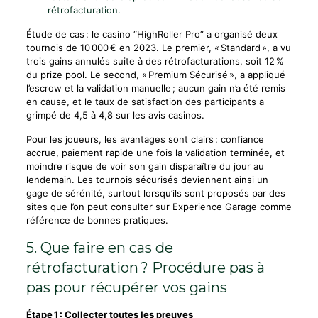
rétrofacturation.
Étude de cas : le casino “HighRoller Pro” a organisé deux
tournois de 10 000 € en 2023. Le premier, « Standard », a vu
trois gains annulés suite à des rétrofacturations, soit 12 %
du prize pool. Le second, « Premium Sécurisé », a appliqué
l’escrow et la validation manuelle ; aucun gain n’a été remis
en cause, et le taux de satisfaction des participants a
grimpé de 4,5 à 4,8 sur les avis casinos.
Pour les joueurs, les avantages sont clairs : confiance
accrue, paiement rapide une fois la validation terminée, et
moindre risque de voir son gain disparaître du jour au
lendemain. Les tournois sécurisés deviennent ainsi un
gage de sérénité, surtout lorsqu’ils sont proposés par des
sites que l’on peut consulter sur Experience Garage comme
référence de bonnes pratiques.
5. Que faire en cas de
rétrofacturation ? Procédure pas à
pas pour récupérer vos gains
Étape 1 : Collecter toutes les preuves