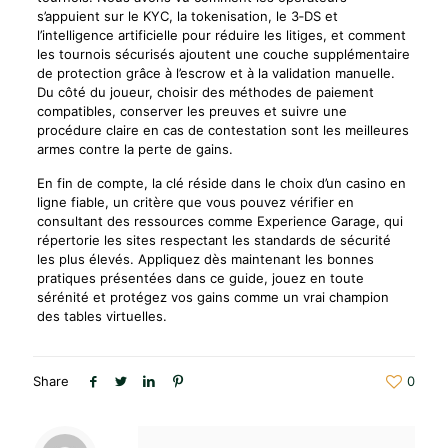
s’appuient sur le KYC, la tokenisation, le 3‑DS et
l’intelligence artificielle pour réduire les litiges, et comment
les tournois sécurisés ajoutent une couche supplémentaire
de protection grâce à l’escrow et à la validation manuelle.
Du côté du joueur, choisir des méthodes de paiement
compatibles, conserver les preuves et suivre une
procédure claire en cas de contestation sont les meilleures
armes contre la perte de gains.
En fin de compte, la clé réside dans le choix d’un casino en
ligne fiable, un critère que vous pouvez vérifier en
consultant des ressources comme Experience Garage, qui
répertorie les sites respectant les standards de sécurité
les plus élevés. Appliquez dès maintenant les bonnes
pratiques présentées dans ce guide, jouez en toute
sérénité et protégez vos gains comme un vrai champion
des tables virtuelles.
Share
0