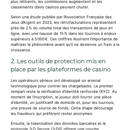
plus réticents, les commissions augmentent et les
classements d’avis casinos peuvent chuter.
Selon une étude publiée par l’Association Française des
Jeux d’Argent en 2023, les rétrofacturations représentent
près de 2 % du volume total des transactions de jeux en
ligne, avec une hausse de 15 % dans les tournois à enjeux
supérieurs à 5 000 €. Ces chiffres illustrent l’importance de
maîtriser le phénomène avant qu’il ne devienne un frein à la
croissance.
2. Les outils de protection mis en
place par les plateformes de casino
Les opérateurs sérieux ont développé un arsenal
technologique pour contrer les chargebacks. Le premier
rempart reste la vérification d’identité renforcée (KYC). Au
moment de l’inscription, le joueur doit fournir une pièce
d’identité, un justificatif de domicile et, pour les tournois,
une preuve de source de fonds. Cette étape décourage
les fraudeurs qui préfèrent rester anonymes.
Ensuite, la tokenisation des données bancaires et le
protocole 3‑D Secure (3‑DS) offrent une couche