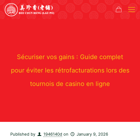
Sécuriser vos gains : Guide complet
pour éviter les rétrofacturations lors des
tournois de casino en ligne
Published by
1946140d
on
January 9, 2026