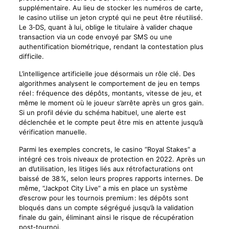
supplémentaire. Au lieu de stocker les numéros de carte,
le casino utilise un jeton crypté qui ne peut être réutilisé.
Le 3‑DS, quant à lui, oblige le titulaire à valider chaque
transaction via un code envoyé par SMS ou une
authentification biométrique, rendant la contestation plus
difficile.
L’intelligence artificielle joue désormais un rôle clé. Des
algorithmes analysent le comportement de jeu en temps
réel : fréquence des dépôts, montants, vitesse de jeu, et
même le moment où le joueur s’arrête après un gros gain.
Si un profil dévie du schéma habituel, une alerte est
déclenchée et le compte peut être mis en attente jusqu’à
vérification manuelle.
Parmi les exemples concrets, le casino “Royal Stakes” a
intégré ces trois niveaux de protection en 2022. Après un
an d’utilisation, les litiges liés aux rétrofacturations ont
baissé de 38 %, selon leurs propres rapports internes. De
même, “Jackpot City Live” a mis en place un système
d’escrow pour les tournois premium : les dépôts sont
bloqués dans un compte ségrégué jusqu’à la validation
finale du gain, éliminant ainsi le risque de récupération
post‑tournoi.