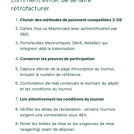
comment éviter de se faire
rétrofacturer
Choisir des méthodes de paiement compatibles 3‑DS
Cartes Visa ou Mastercard avec authentification par
SMS.
Portefeuilles électroniques (Skrill, Neteller) qui
intègrent déjà la tokenisation.
Conserver les preuves de participation
Capture d’écran de la page d’inscription au tournoi,
incluant le numéro de référence.
Confirmation d’e‑mail contenant le montant du dépôt
et les conditions du tournoi.
Lire attentivement les conditions du tournoi
Vérifier les délais de réclamation : certains tournois
exigent une contestation sous 48 h.
Noter les limites de mise et les exigences de mise
(wagering) avant de déposer.