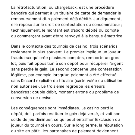
La rétrofacturation, ou chargeback, est une procédure
bancaire qui permet à un titulaire de carte de demander le
remboursement d’un paiement déjà débité. Juridiquement,
elle repose sur le droit de contestation du consommateur ;
techniquement, le montant est d’abord débité du compte
du commerçant avant d’être renvoyé à la banque émettrice.
Dans le contexte des tournois de casino, trois scénarios
reviennent le plus souvent. Le premier implique un joueur
frauduleux qui crée plusieurs comptes, remporte un gros
lot, puis fait opposition à son dépôt pour récupérer l’argent
sans perdre le gain. Le second concerne une contestation
légitime, par exemple lorsqu’un paiement a été effectué
sans l’accord explicite du titulaire (carte volée ou utilisation
non autorisée). Le troisième regroupe les erreurs
bancaires : double débit, montant erroné ou problème de
conversion de devise.
Les conséquences sont immédiates. Le casino perd le
dépôt, doit parfois restituer le gain déjà versé, et voit son
solde de jeu diminuer, ce qui peut entraîner l’exclusion du
joueur du tournoi en cours. Sur le long terme, la réputation
du site en pâtit : les partenaires de paiement deviennent