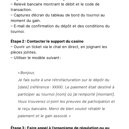
– Relevé bancaire montrant le débit et le code de
transaction.
– Captures d’écran du tableau de bord du tournoi au
moment du gain.
– E‑mail de confirmation du dépôt et des conditions du
tournoi.
Étape 2 : Contacter le support du casino
– Ouvrir un ticket via le chat en direct, en joignant les
pièces jointes.
– Utiliser le modèle suivant :
« Bonjour,
Je fais suite à une rétrofacturation sur le dépôt du
[date] (référence : XXXX). Le paiement était destiné à
participer au tournoi [nom] où j’ai remporté [montant].
Vous trouverez ci‑joint les preuves de participation et
le reçu bancaire. Merci de bien vouloir rétablir le
paiement et le gain associé. »
Étape 3 : Faire appel à l’organisme de régulation ou au