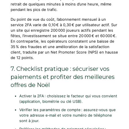
retrait de quelques minutes à moins d’une heure, même
pendant les pics de trafic.
Du point de vue du coût, l’abonnement mensuel à un
service 2FA varie de 0,10 € à 0,30 € par utilisateur actif. Sur
un site qui enregistre 200 000 joueurs actifs pendant les
fêtes, l’investissement se situe entre 20 000 € et 60 000 €.
En contrepartie, les opérateurs constatent une baisse de
35 % des fraudes et une amélioration de la satisfaction
client, traduite par un Net Promoter Score (NPS) en hausse
de 12 points.
7. Checklist pratique : sécuriser vos
paiements et profiter des meilleures
offres de Noël
Activer la 2FA : choisissez le facteur qui vous convient
(application, biométrie ou clé USB).
Vérifier les paramètres de compte : assurez‑vous que
votre adresse e‑mail et votre numéro de téléphone
sont à jour.