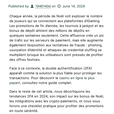
Published by
1946140d
on
June 14, 2026
Chaque année, la période de Noël voit exploser le nombre
de joueurs qui se connectent aux plateformes d’iGaming.
Les promotions de fin d’année, les tournois à jackpot et les
bonus de dépôt attirent des millions de dépôts en
quelques semaines seulement. Cette affluence crée un pic
de trafic sur les serveurs de paiement, mais elle augmente
également l’exposition aux tentatives de fraude : phishing,
usurpation d’identité et attaques de credential stuffing se
multiplient lorsque les utilisateurs sont pressés de profiter
des offres festives.
Face à ce contexte, la double authentification (2FA)
apparaît comme la solution la plus fiable pour protéger les
transactions. Pour découvrir le
casino en ligne le plus
payant
, consultez notre guide complet.
Dans le reste de cet article, nous décortiquons les
tendances 2FA en 2024, son impact sur les bonus de Noël,
les intégrations avec les crypto‑paiements, et nous vous
livrons une checklist pratique pour profiter des promotions
en toute sérénité.