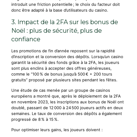
introduit une friction potentielle ; le choix du facteur doit
donc être adapté à la base d’utilisateurs du casino.
3. Impact de la 2FA sur les bonus de
Noël : plus de sécurité, plus de
confiance
Les promotions de fin d’année reposent sur la rapidité
d’inscription et la conversion des dépôts. Lorsqu’un casino
garantit la sécurité des fonds grâce à la 2FA, les joueurs
sont plus enclins à accepter des offres généreuses,
comme le “100 % de bonus jusqu’à 500 € + 200 tours
gratuits” proposé par plusieurs sites pendant les fêtes.
Une étude de cas menée par un groupe de casinos
européens a montré que, après le déploiement de la 2FA
en novembre 2023, les inscriptions aux bonus de Noël ont
doublé, passant de 12 000 à 24 500 joueurs actifs en deux
semaines. Le taux de conversion des dépôts a également
progressé de 8 % à 15 %.
Pour optimiser leurs gains, les joueurs doivent :