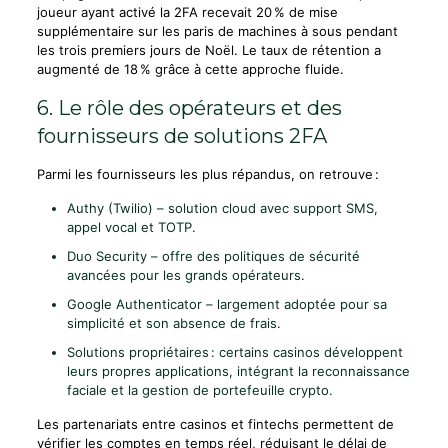
joueur ayant activé la 2FA recevait 20 % de mise
supplémentaire sur les paris de machines à sous pendant
les trois premiers jours de Noël. Le taux de rétention a
augmenté de 18 % grâce à cette approche fluide.
6. Le rôle des opérateurs et des
fournisseurs de solutions 2FA
Parmi les fournisseurs les plus répandus, on retrouve :
Authy (Twilio) – solution cloud avec support SMS,
appel vocal et TOTP.
Duo Security – offre des politiques de sécurité
avancées pour les grands opérateurs.
Google Authenticator – largement adoptée pour sa
simplicité et son absence de frais.
Solutions propriétaires : certains casinos développent
leurs propres applications, intégrant la reconnaissance
faciale et la gestion de portefeuille crypto.
Les partenariats entre casinos et fintechs permettent de
vérifier les comptes en temps réel, réduisant le délai de