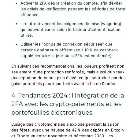
Activer la 2FA dès la création du compte, afin d’éviter
les délais de vérification pendant les périodes de forte
affluence.
Lire attentivement les exigences de mise (wagering)
qui peuvent varier selon le facteur d’authentification
utilisé.
Utiliser les “bonus de connexion sécurisée” que
certains opérateurs offrent (ex. : 10 % de cashback
supplémentaire le jour où la 2FA est confirmée).
En suivant ces recommandations, les joueurs profitent non
seulement d’une protection renforcée, mais aussi d’un taux
d’acceptation de bonus plus élevé, ce qui se traduit par des
gains potentiels plus importants avant la fin de l’année.
4. Tendances 2024 : l’intégration de la
2FA avec les crypto‑paiements et les
portefeuilles électroniques
L’usage des cryptomonnaies a explosé pendant la saison
des fêtes, avec une hausse de 42 % des dépôts en Bitcoin
et Ethereum entre novembre et décembre 2023. Les