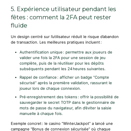
5. Expérience utilisateur pendant les
fêtes : comment la 2FA peut rester
fluide
Un design centré sur l’utilisateur réduit le risque d’abandon
de transaction. Les meilleures pratiques incluent :
Authentification unique : permettre aux joueurs de
valider une fois la 2FA pour une session de jeu
complète, puis de la réutiliser pour les dépôts
subséquents pendant les 24 heures suivantes.
Rappel de confiance : afficher un badge “Compte
sécurisé” après la première validation, rassurant le
joueur lors de chaque connexion.
Pré‑enregistrement des tokens : offrir la possibilité de
sauvegarder le secret TOTP dans le gestionnaire de
mots de passe du navigateur, afin d’éviter la saisie
manuelle à chaque fois.
Exemple concret : le casino “WinterJackpot” a lancé une
campagne “Bonus de connexion sécurisée” où chaque