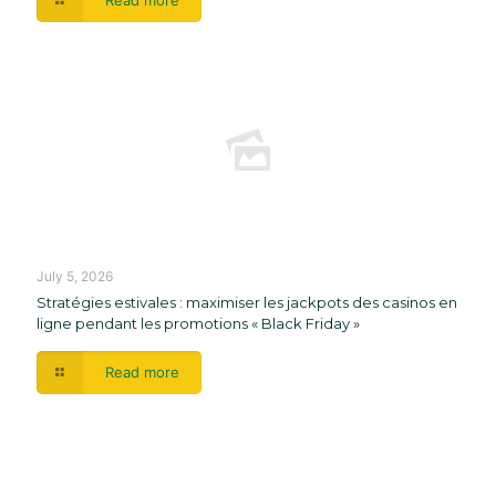
Read more
July 5, 2026
Stratégies estivales : maximiser les jackpots des casinos en
ligne pendant les promotions « Black Friday »
Read more