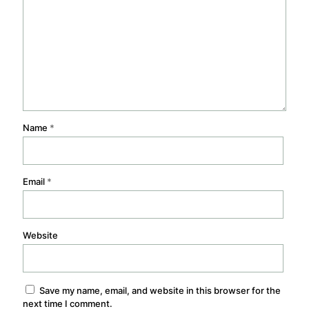
Name
*
Email
*
Website
Save my name, email, and website in this browser for the
next time I comment.