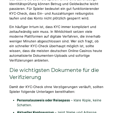
Identitätsprüfung können Betrug und Geldwäsche leicht
passieren. Für Spieler bedeutet ein gut funktionierender
KYC‑Check, dass Ein- und Auszahlungen reibungslos
laufen und das Konto nicht plötzlich gesperrt wird.
Ein häufiger Irrtum ist, dass KYC immer kompliziert und
zeitaufwändig sein muss. In Wirklichkeit setzen viele
moderne Plattformen auf digitale Verfahren, die innerhalb
weniger Minuten abgeschlossen sind. Wer sich fragt, ob
ein schneller KYC‑Check überhaupt möglich ist, sollte
wissen, dass die meisten deutschen Online‑Casinos heute
automatisierte Dokumenten‑Uploads und sofortige
Verifizierungen anbieten.
Die wichtigsten Dokumente für die
Verifizierung
Damit der KYC‑Check ohne Verzögerungen verläuft, sollten
Spieler folgende Unterlagen bereithalten:
Personalausweis oder Reisepass
– klare Kopie, keine
Schatten.
Aktueller Kontoauszug
– zeigt Name und Adresse,