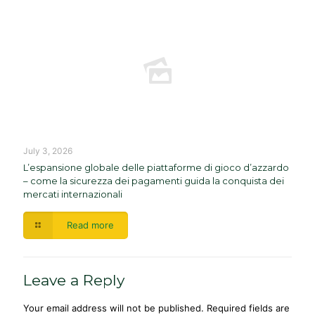
July 3, 2026
L’espansione globale delle piattaforme di gioco d’azzardo
– come la sicurezza dei pagamenti guida la conquista dei
mercati internazionali
Read more
Leave a Reply
Your email address will not be published.
Required fields are