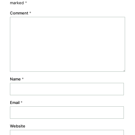
marked
*
Comment
*
Name
*
Email
*
Website