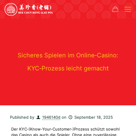
Sicheres Spielen im Online‑Casino:
KYC‑Prozess leicht gemacht
Published by
1946140d
on
September 18, 2025
Der KYC‑(Know‑Your‑Customer‑)Prozess schützt sowohl
das Casino als auch die Spieler. Ohne eine zuverlässige