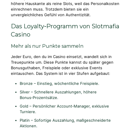
höhere Hauskante als reine Slots, weil das Personalkosten
einrechnen muss. Trotzdem bieten sie ein
unvergleichliches Gefühl von Authentizität.
Das Loyalty‑Programm von Slotmafia
Casino
Mehr als nur Punkte sammeln
Jeder Euro, den du im Casino einsetzt, wandelt sich in
Treuepunkte um. Diese Punkte kannst du später gegen
Bonusguthaben, Freispiele oder exklusive Events
eintauschen. Das System ist in vier Stufen aufgebaut:
Bronze – Einstieg, wöchentliche Freispiele.
Silver – Schnellere Auszahlungen, höhere
Bonus‑Prozentsätze.
Gold – Persönlicher Account‑Manager, exklusive
Turniere.
Platin – Sofortige Auszahlung, maßgeschneiderte
Aktionen.