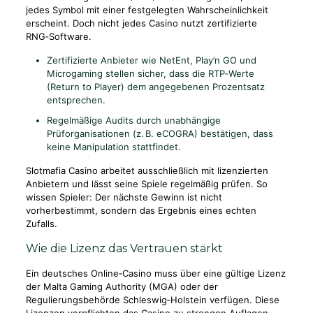
jedes Symbol mit einer festgelegten Wahrscheinlichkeit
erscheint. Doch nicht jedes Casino nutzt zertifizierte
RNG‑Software.
Zertifizierte Anbieter wie NetEnt, Play’n GO und
Microgaming stellen sicher, dass die RTP‑Werte
(Return to Player) dem angegebenen Prozentsatz
entsprechen.
Regelmäßige Audits durch unabhängige
Prüforganisationen (z. B. eCOGRA) bestätigen, dass
keine Manipulation stattfindet.
Slotmafia Casino arbeitet ausschließlich mit lizenzierten
Anbietern und lässt seine Spiele regelmäßig prüfen. So
wissen Spieler: Der nächste Gewinn ist nicht
vorherbestimmt, sondern das Ergebnis eines echten
Zufalls.
Wie die Lizenz das Vertrauen stärkt
Ein deutsches Online‑Casino muss über eine gültige Lizenz
der Malta Gaming Authority (MGA) oder der
Regulierungsbehörde Schleswig‑Holstein verfügen. Diese