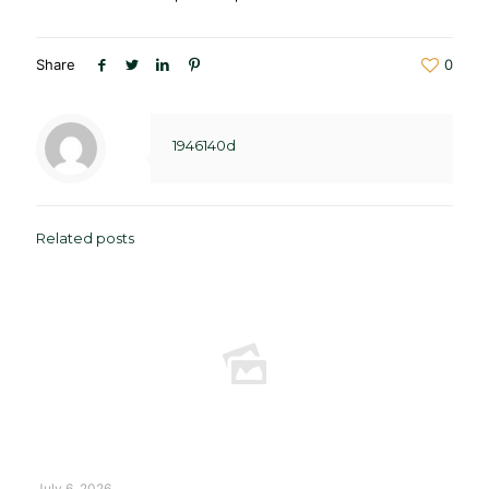
Share
0
1946140d
Related posts
July 6, 2026