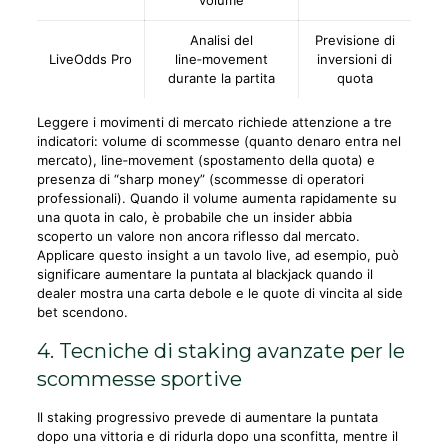
volume
Analisi del
Previsione di
LiveOdds Pro
line‑movement
inversioni di
durante la partita
quota
Leggere i movimenti di mercato richiede attenzione a tre
indicatori: volume di scommesse (quanto denaro entra nel
mercato), line‑movement (spostamento della quota) e
presenza di “sharp money” (scommesse di operatori
professionali). Quando il volume aumenta rapidamente su
una quota in calo, è probabile che un insider abbia
scoperto un valore non ancora riflesso dal mercato.
Applicare questo insight a un tavolo live, ad esempio, può
significare aumentare la puntata al blackjack quando il
dealer mostra una carta debole e le quote di vincita al side
bet scendono.
4. Tecniche di staking avanzate per le
scommesse sportive
Il staking progressivo prevede di aumentare la puntata
dopo una vittoria e di ridurla dopo una sconfitta, mentre il