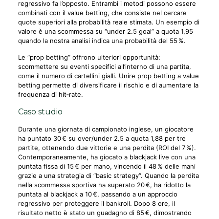
regressivo fa l’opposto. Entrambi i metodi possono essere
combinati con il value betting, che consiste nel cercare
quote superiori alla probabilità reale stimata. Un esempio di
valore è una scommessa su “under 2.5 goal” a quota 1,95
quando la nostra analisi indica una probabilità del 55 %.
Le “prop betting” offrono ulteriori opportunità:
scommettere su eventi specifici all’interno di una partita,
come il numero di cartellini gialli. Unire prop betting a value
betting permette di diversificare il rischio e di aumentare la
frequenza di hit‑rate.
Caso studio
Durante una giornata di campionato inglese, un giocatore
ha puntato 30 € su over/under 2.5 a quota 1,88 per tre
partite, ottenendo due vittorie e una perdita (ROI del 7 %).
Contemporaneamente, ha giocato a blackjack live con una
puntata fissa di 15 € per mano, vincendo il 48 % delle mani
grazie a una strategia di “basic strategy”. Quando la perdita
nella scommessa sportiva ha superato 20 €, ha ridotto la
puntata al blackjack a 10 €, passando a un approccio
regressivo per proteggere il bankroll. Dopo 8 ore, il
risultato netto è stato un guadagno di 85 €, dimostrando