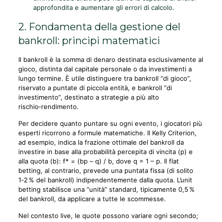
approfondita e aumentare gli errori di calcolo.
2. Fondamenta della gestione del
bankroll: principi matematici
Il bankroll è la somma di denaro destinata esclusivamente al
gioco, distinta dal capitale personale o da investimenti a
lungo termine. È utile distinguere tra bankroll “di gioco”,
riservato a puntate di piccola entità, e bankroll “di
investimento”, destinato a strategie a più alto
rischio‑rendimento.
Per decidere quanto puntare su ogni evento, i giocatori più
esperti ricorrono a formule matematiche. Il Kelly Criterion,
ad esempio, indica la frazione ottimale del bankroll da
investire in base alla probabilità percepita di vincita (p) e
alla quota (b): f* = (bp – q) / b, dove q = 1 – p. Il flat
betting, al contrario, prevede una puntata fissa (di solito
1‑2 % del bankroll) indipendentemente dalla quota. L’unit
betting stabilisce una “unità” standard, tipicamente 0,5 %
del bankroll, da applicare a tutte le scommesse.
Nel contesto live, le quote possono variare ogni secondo;