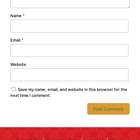
Name
*
Email
*
Website
Save my name, email, and website in this browser for the
next time I comment.