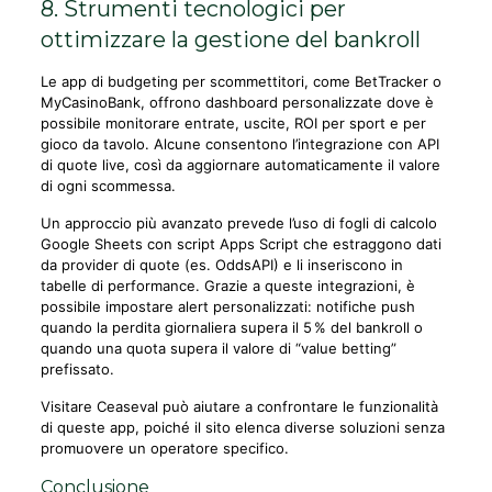
8. Strumenti tecnologici per
ottimizzare la gestione del bankroll
Le app di budgeting per scommettitori, come BetTracker o
MyCasinoBank, offrono dashboard personalizzate dove è
possibile monitorare entrate, uscite, ROI per sport e per
gioco da tavolo. Alcune consentono l’integrazione con API
di quote live, così da aggiornare automaticamente il valore
di ogni scommessa.
Un approccio più avanzato prevede l’uso di fogli di calcolo
Google Sheets con script Apps Script che estraggono dati
da provider di quote (es. OddsAPI) e li inseriscono in
tabelle di performance. Grazie a queste integrazioni, è
possibile impostare alert personalizzati: notifiche push
quando la perdita giornaliera supera il 5 % del bankroll o
quando una quota supera il valore di “value betting”
prefissato.
Visitare Ceaseval può aiutare a confrontare le funzionalità
di queste app, poiché il sito elenca diverse soluzioni senza
promuovere un operatore specifico.
Conclusione