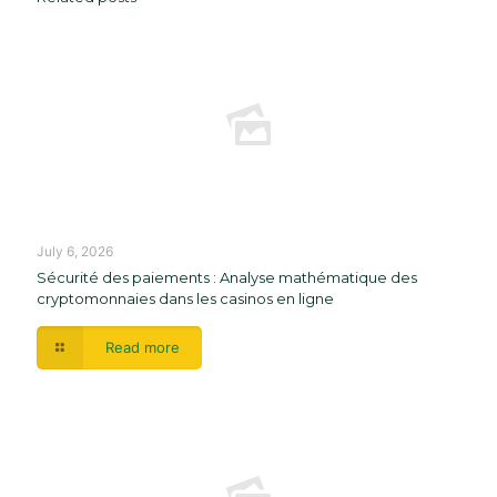
July 6, 2026
Sécurité des paiements : Analyse mathématique des
cryptomonnaies dans les casinos en ligne
Read more