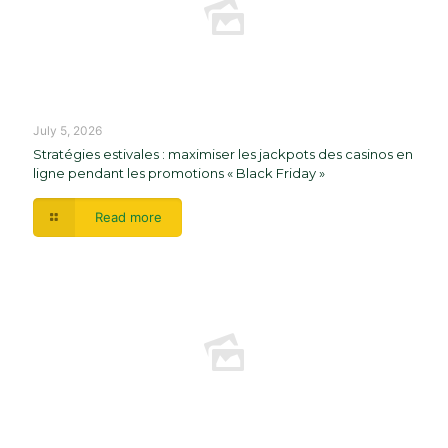
July 5, 2026
Stratégies estivales : maximiser les jackpots des casinos en
ligne pendant les promotions « Black Friday »
Read more