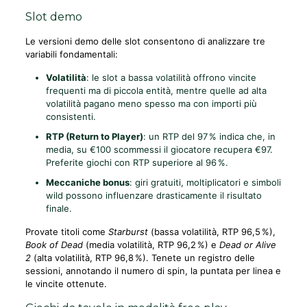
Slot demo
Le versioni demo delle slot consentono di analizzare tre
variabili fondamentali:
Volatilità
: le slot a bassa volatilità offrono vincite
frequenti ma di piccola entità, mentre quelle ad alta
volatilità pagano meno spesso ma con importi più
consistenti.
RTP (Return to Player)
: un RTP del 97 % indica che, in
media, su €100 scommessi il giocatore recupera €97.
Preferite giochi con RTP superiore al 96 %.
Meccaniche bonus
: giri gratuiti, moltiplicatori e simboli
wild possono influenzare drasticamente il risultato
finale.
Provate titoli come
Starburst
(bassa volatilità, RTP 96,5 %),
Book of Dead
(media volatilità, RTP 96,2 %) e
Dead or Alive
2
(alta volatilità, RTP 96,8 %). Tenete un registro delle
sessioni, annotando il numero di spin, la puntata per linea e
le vincite ottenute.