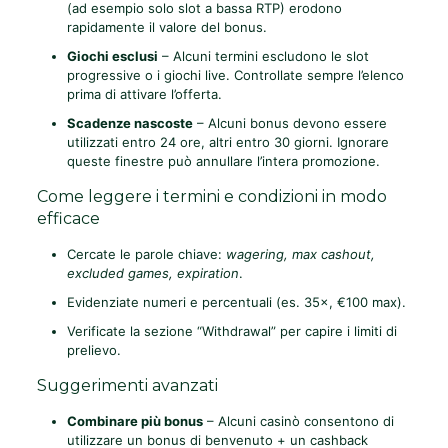
(ad esempio solo slot a bassa RTP) erodono
rapidamente il valore del bonus.
Giochi esclusi
– Alcuni termini escludono le slot
progressive o i giochi live. Controllate sempre l’elenco
prima di attivare l’offerta.
Scadenze nascoste
– Alcuni bonus devono essere
utilizzati entro 24 ore, altri entro 30 giorni. Ignorare
queste finestre può annullare l’intera promozione.
Come leggere i termini e condizioni in modo
efficace
Cercate le parole chiave:
wagering, max cashout,
excluded games, expiration
.
Evidenziate numeri e percentuali (es. 35×, €100 max).
Verificate la sezione “Withdrawal” per capire i limiti di
prelievo.
Suggerimenti avanzati
Combinare più bonus
– Alcuni casinò consentono di
utilizzare un bonus di benvenuto + un cashback