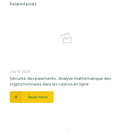
Related posts
July 6, 2026
Sécurité des paiements : Analyse mathématique des
cryptomonnaies dans les casinos en ligne
Read more