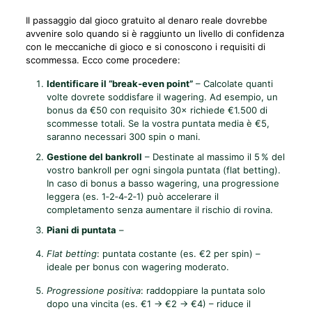
Il passaggio dal gioco gratuito al denaro reale dovrebbe
avvenire solo quando si è raggiunto un livello di confidenza
con le meccaniche di gioco e si conoscono i requisiti di
scommessa. Ecco come procedere:
Identificare il “break‑even point”
– Calcolate quanti
volte dovrete soddisfare il wagering. Ad esempio, un
bonus da €50 con requisito 30× richiede €1.500 di
scommesse totali. Se la vostra puntata media è €5,
saranno necessari 300 spin o mani.
Gestione del bankroll
– Destinate al massimo il 5 % del
vostro bankroll per ogni singola puntata (flat betting).
In caso di bonus a basso wagering, una progressione
leggera (es. 1‑2‑4‑2‑1) può accelerare il
completamento senza aumentare il rischio di rovina.
Piani di puntata
–
Flat betting
: puntata costante (es. €2 per spin) –
ideale per bonus con wagering moderato.
Progressione positiva
: raddoppiare la puntata solo
dopo una vincita (es. €1 → €2 → €4) – riduce il