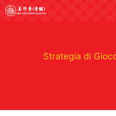
Strategia di Gioco