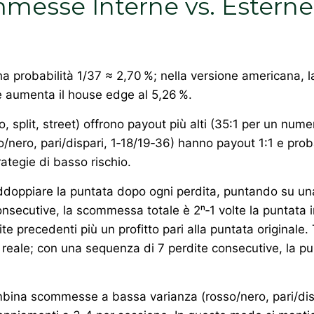
messe Interne vs. Esterne 
ha probabilità 1/37 ≈ 2,70 %; nella versione americana, 
 e aumenta il house edge al 5,26 %.
split, street) offrono payout più alti (35:1 per un nume
ero, pari/dispari, 1‑18/19‑36) hanno payout 1:1 e probabi
ategie di basso rischio.
raddoppiare la puntata dopo ogni perdita, puntando su u
ecutive, la scommessa totale è 2ⁿ‑1 volte la puntata in
te precedenti più un profitto pari alla puntata originale. T
l è reale; con una sequenza di 7 perdite consecutive, la pu
ombina scommesse a bassa varianza (rosso/nero, pari/dis