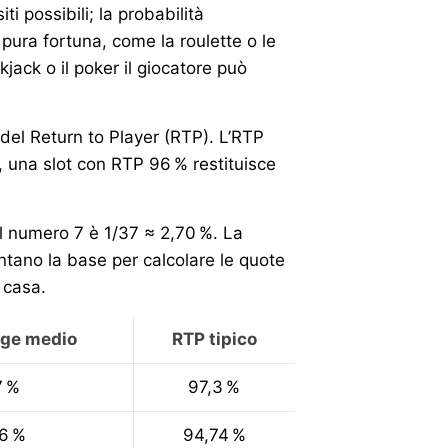
ti possibili; la probabilità
pura fortuna, come la roulette o le
jack o il poker il giocatore può
el Return to Player (RTP). L’RTP
, una slot con RTP 96 % restituisce
il numero 7 è 1/37 ≈ 2,70 %. La
tano la base per calcolare le quote
 casa.
ge medio
RTP tipico
7 %
97,3 %
6 %
94,74 %