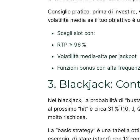
Consiglio pratico: prima di investire,
volatilità media se il tuo obiettivo è 
Scegli slot con:
RTP ≥ 96 %
Volatilità media‑alta per jackpot
Funzioni bonus con alta frequenz
3. Blackjack: Cont
Nel blackjack, la probabilità di “bust
al prossimo “hit” è circa 31 % (10, J,
molto rischiosa.
La “basic strategy” è una tabella ott
esempio, di stare (stand) con 12 cont