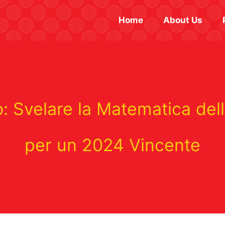
Home
About Us
: Svelare la Matematica dell
per un 2024 Vincente