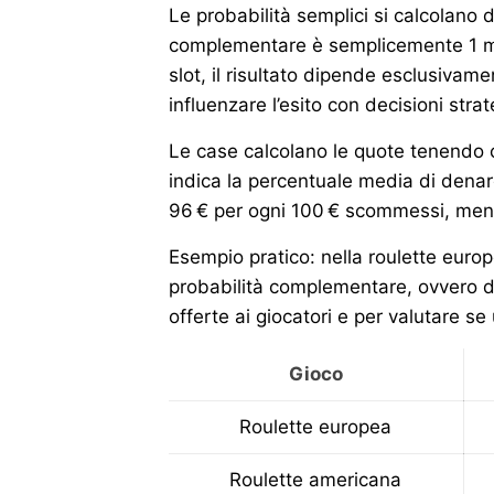
Le probabilità semplici si calcolano di
complementare è semplicemente 1 meno
slot, il risultato dipende esclusivame
influenzare l’esito con decisioni stra
Le case calcolano le quote tenendo 
indica la percentuale media di denaro
96 € per ogni 100 € scommessi, mentr
Esempio pratico: nella roulette europ
probabilità complementare, ovvero di
offerte ai giocatori e per valutare 
Gioco
Roulette europea
Roulette americana