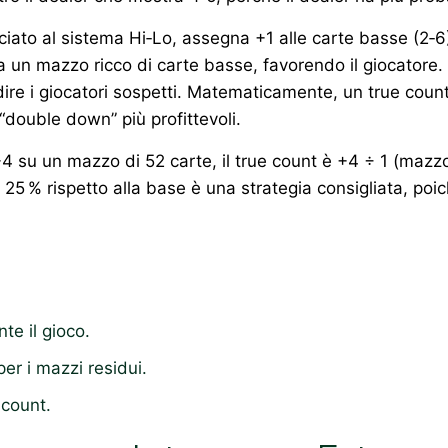
ciato al sistema Hi‑Lo, assegna +1 alle carte basse (2‑6),
ca un mazzo ricco di carte basse, favorendo il giocatore.
e i giocatori sospetti. Matematicamente, un true count 
“double down” più profittevoli.
+4 su un mazzo di 52 carte, il true count è +4 ÷ 1 (mazz
25 % rispetto alla base è una strategia consigliata, poic
.
te il gioco.
per i mazzi residui.
 count.