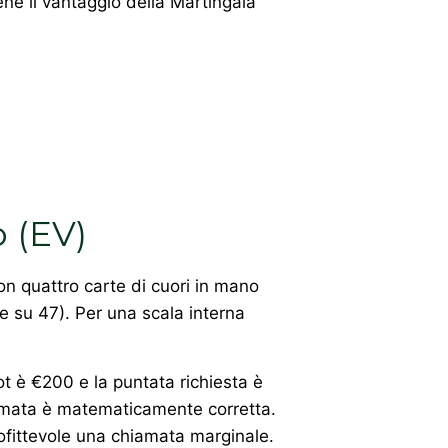
ne il vantaggio della Martingala
o (EV)
n quattro carte di cuori in mano
ste su 47). Per una scala interna
ot è €200 e la puntata richiesta è
hiamata è matematicamente corretta.
rofittevole una chiamata marginale.