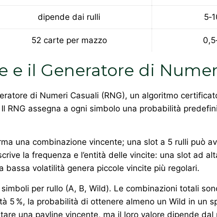
dipende dai rulli
5‑1
52 carte per mazzo
0,5
e e il Generatore di Numer
neratore di Numeri Casuali (RNG), un algoritmo certifica
Il RNG assegna a ogni simbolo una probabilità predefinit
forma una combinazione vincente; una slot a 5 rulli può 
scrive la frequenza e l’entità delle vincite: una slot ad 
 bassa volatilità genera piccole vincite più regolari.
simboli per rullo (A, B, Wild). Le combinazioni totali so
tà 5 %, la probabilità di ottenere almeno un Wild in un s
are una payline vincente, ma il loro valore dipende dal 