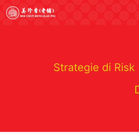
Strategie di Ris