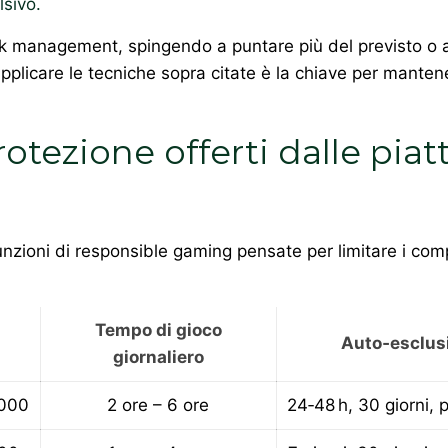
lsivo.
k management, spingendo a puntare più del previsto o a i
pplicare le tecniche sopra citate è la chiave per mantener
otezione offerti dalle piat
funzioni di responsible gaming pensate per limitare i com
Tempo di gioco
Auto‑esclus
giornaliero
 000
2 ore – 6 ore
24‑48 h, 30 giorni,