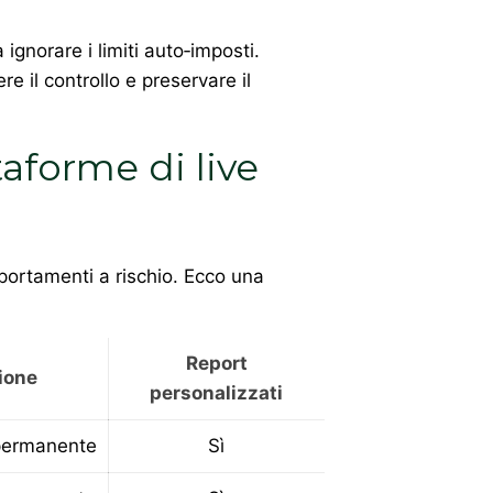
gnorare i limiti auto‑imposti.
e il controllo e preservare il
taforme di live
portamenti a rischio. Ecco una
Report
ione
personalizzati
 permanente
Sì