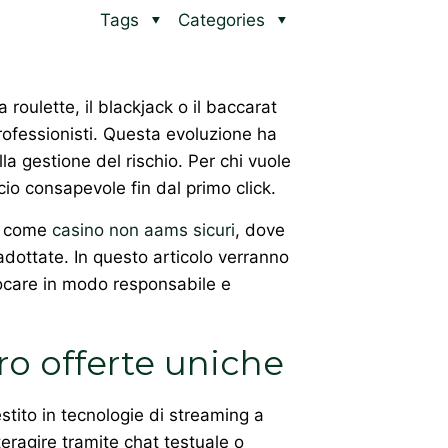
Tags
Categories
 roulette, il blackjack o il baccarat
professionisti. Questa evoluzione ha
la gestione del rischio. Per chi vuole
io consapevole fin dal primo click.
li come
casino non aams sicuri
, dove
 adottate. In questo articolo verranno
r giocare in modo responsabile e
oro offerte uniche
tito in tecnologie di streaming a
teragire tramite chat testuale o