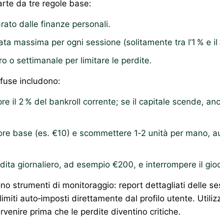
arte da tre regole base:
rato dalle finanze personali.
ta massima per ogni sessione (solitamente tra l’1 % e il 
ro o settimanale per limitare le perdite.
ffuse includono:
re il 2 % del bankroll corrente; se il capitale scende, a
alore base (es. €10) e scommettere 1‑2 unità per mano
erdita giornaliero, ad esempio €200, e interrompere il g
ono strumenti di monitoraggio: report dettagliati delle se
 limiti auto‑imposti direttamente dal profilo utente. Utili
ervenire prima che le perdite diventino critiche.