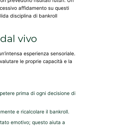
non prevedono risultati futuri. Un
eccessivo affidamento su questi
ida disciplina di bankroll
dal vivo
no un’intensa esperienza sensoriale.
alutare le proprie capacità e la
ripetere prima di ogni decisione di
mente e ricalcolare il bankroll.
stato emotivo; questo aiuta a