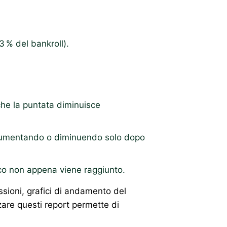
3 % del bankroll).
nche la puntata diminuisce
, aumentando o diminuendo solo dopo
ioco non appena viene raggiunto.
ssioni, grafici di andamento del
zzare questi report permette di