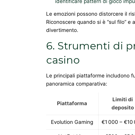
identificare pattern di gioco impu
Le emozioni possono distorcere il ris
Riconoscere quando si è “sul filo” e a
divertimento.
6. Strumenti di pr
casino
Le principali piattaforme includono 
panoramica comparativa:
Limiti di
Piattaforma
deposito
Evolution Gaming
€1 000 – €10