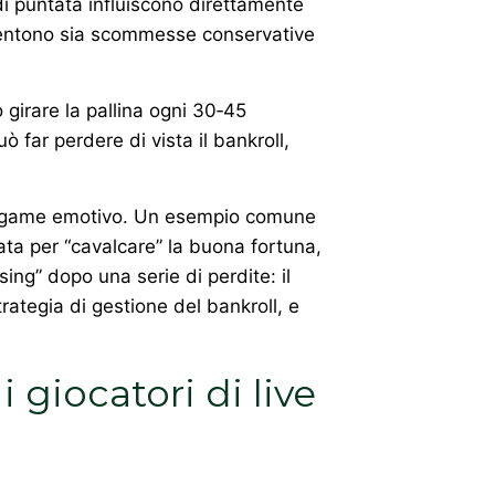
i puntata influiscono direttamente
nsentono sia scommesse conservative
ò girare la pallina ogni 30‑45
far perdere di vista il bankroll,
n legame emotivo. Un esempio comune
ata per “cavalcare” la buona fortuna,
sing” dopo una serie di perdite: il
ategia di gestione del bankroll, e
giocatori di live