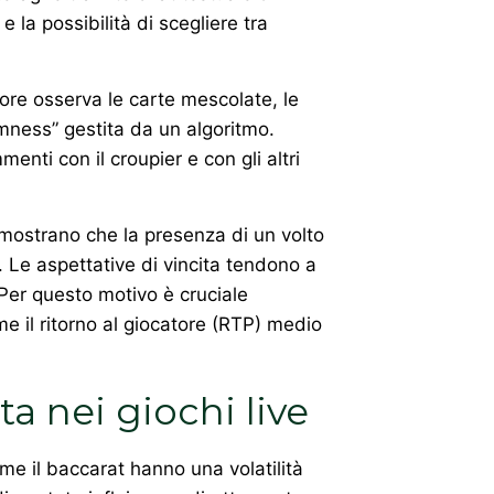
 la possibilità di scegliere tra
tore osserva le carte mescolate, le
domness” gestita da un algoritmo.
nti con il croupier e con gli altri
 mostrano che la presenza di un volto
 Le aspettative di vincita tendono a
Per questo motivo è cruciale
me il ritorno al giocatore (RTP) medio
ta nei giochi live
come il baccarat hanno una volatilità