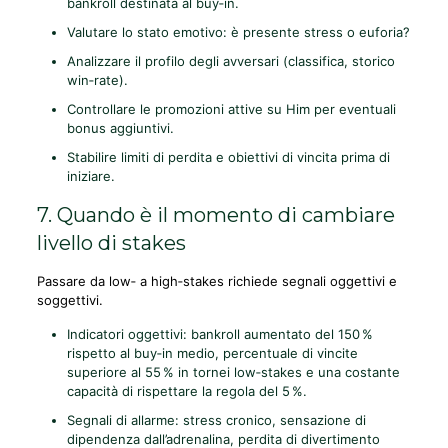
bankroll destinata al buy‑in.
Valutare lo stato emotivo: è presente stress o euforia?
Analizzare il profilo degli avversari (classifica, storico
win‑rate).
Controllare le promozioni attive su Him per eventuali
bonus aggiuntivi.
Stabilire limiti di perdita e obiettivi di vincita prima di
iniziare.
7. Quando è il momento di cambiare
livello di stakes
Passare da low‑ a high‑stakes richiede segnali oggettivi e
soggettivi.
Indicatori oggettivi: bankroll aumentato del 150 %
rispetto al buy‑in medio, percentuale di vincite
superiore al 55 % in tornei low‑stakes e una costante
capacità di rispettare la regola del 5 %.
Segnali di allarme: stress cronico, sensazione di
dipendenza dall’adrenalina, perdita di divertimento