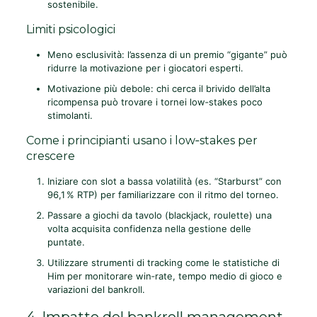
sostenibile.
Limiti psicologici
Meno esclusività: l’assenza di un premio “gigante” può
ridurre la motivazione per i giocatori esperti.
Motivazione più debole: chi cerca il brivido dell’alta
ricompensa può trovare i tornei low‑stakes poco
stimolanti.
Come i principianti usano i low‑stakes per
crescere
Iniziare con slot a bassa volatilità (es. “Starburst” con
96,1 % RTP) per familiarizzare con il ritmo del torneo.
Passare a giochi da tavolo (blackjack, roulette) una
volta acquisita confidenza nella gestione delle
puntate.
Utilizzare strumenti di tracking come le statistiche di
Him per monitorare win‑rate, tempo medio di gioco e
variazioni del bankroll.