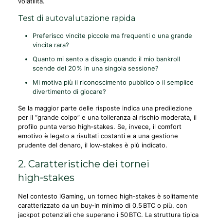
volatilità.
Test di autovalutazione rapida
Preferisco vincite piccole ma frequenti o una grande
vincita rara?
Quanto mi sento a disagio quando il mio bankroll
scende del 20 % in una singola sessione?
Mi motiva più il riconoscimento pubblico o il semplice
divertimento di giocare?
Se la maggior parte delle risposte indica una predilezione
per il “grande colpo” e una tolleranza al rischio moderata, il
profilo punta verso high‑stakes. Se, invece, il comfort
emotivo è legato a risultati costanti e a una gestione
prudente del denaro, il low‑stakes è più indicato.
2. Caratteristiche dei tornei
high‑stakes
Nel contesto iGaming, un torneo high‑stakes è solitamente
caratterizzato da un buy‑in minimo di 0,5 BTC o più, con
jackpot potenziali che superano i 50 BTC. La struttura tipica