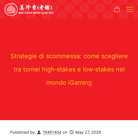
Strategie di scommessa: come scegliere
tra tornei high‑stakes e low‑stakes nel
mondo iGaming
Published by
1946140d
on
May 27, 2026