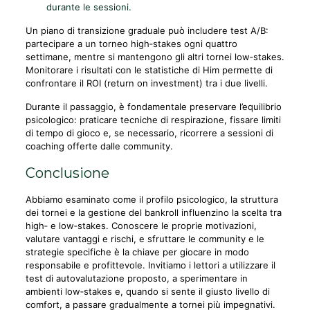
durante le sessioni.
Un piano di transizione graduale può includere test A/B:
partecipare a un torneo high‑stakes ogni quattro
settimane, mentre si mantengono gli altri tornei low‑stakes.
Monitorare i risultati con le statistiche di Him permette di
confrontare il ROI (return on investment) tra i due livelli.
Durante il passaggio, è fondamentale preservare l’equilibrio
psicologico: praticare tecniche di respirazione, fissare limiti
di tempo di gioco e, se necessario, ricorrere a sessioni di
coaching offerte dalle community.
Conclusione
Abbiamo esaminato come il profilo psicologico, la struttura
dei tornei e la gestione del bankroll influenzino la scelta tra
high‑ e low‑stakes. Conoscere le proprie motivazioni,
valutare vantaggi e rischi, e sfruttare le community e le
strategie specifiche è la chiave per giocare in modo
responsabile e profittevole. Invitiamo i lettori a utilizzare il
test di autovalutazione proposto, a sperimentare in
ambienti low‑stakes e, quando si sente il giusto livello di
comfort, a passare gradualmente a tornei più impegnativi.