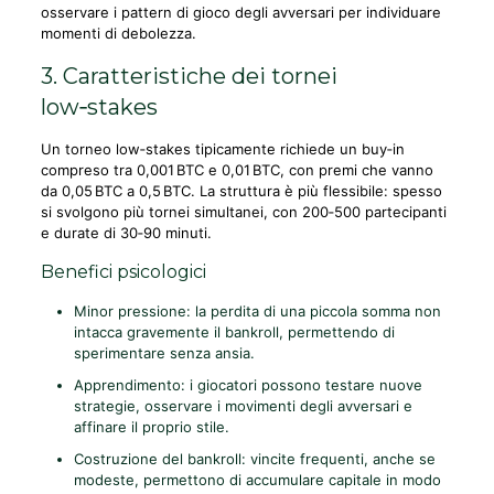
osservare i pattern di gioco degli avversari per individuare
momenti di debolezza.
3. Caratteristiche dei tornei
low‑stakes
Un torneo low‑stakes tipicamente richiede un buy‑in
compreso tra 0,001 BTC e 0,01 BTC, con premi che vanno
da 0,05 BTC a 0,5 BTC. La struttura è più flessibile: spesso
si svolgono più tornei simultanei, con 200‑500 partecipanti
e durate di 30‑90 minuti.
Benefici psicologici
Minor pressione: la perdita di una piccola somma non
intacca gravemente il bankroll, permettendo di
sperimentare senza ansia.
Apprendimento: i giocatori possono testare nuove
strategie, osservare i movimenti degli avversari e
affinare il proprio stile.
Costruzione del bankroll: vincite frequenti, anche se
modeste, permettono di accumulare capitale in modo