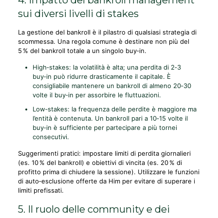
4. Impatto del bankroll management
sui diversi livelli di stakes
La gestione del bankroll è il pilastro di qualsiasi strategia di
scommessa. Una regola comune è destinare non più del
5 % del bankroll totale a un singolo buy‑in.
High‑stakes: la volatilità è alta; una perdita di 2‑3
buy‑in può ridurre drasticamente il capitale. È
consigliabile mantenere un bankroll di almeno 20‑30
volte il buy‑in per assorbire le fluttuazioni.
Low‑stakes: la frequenza delle perdite è maggiore ma
l’entità è contenuta. Un bankroll pari a 10‑15 volte il
buy‑in è sufficiente per partecipare a più tornei
consecutivi.
Suggerimenti pratici: impostare limiti di perdita giornalieri
(es. 10 % del bankroll) e obiettivi di vincita (es. 20 % di
profitto prima di chiudere la sessione). Utilizzare le funzioni
di auto‑esclusione offerte da Him per evitare di superare i
limiti prefissati.
5. Il ruolo delle community e dei