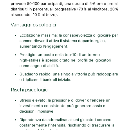
prevede 50‑100 partecipanti, una durata di 4‑6 ore e premi
distribuiti in percentuali progressive (70 % al vincitore, 20 %
al secondo, 10 % al terzo).
Vantaggi psicologici
Eccitazione massima: la consapevolezza di giocare per
somme rilevanti attiva il sistema dopaminergico,
aumentando l’engagement.
Prestigio: un posto nella top‑10 di un torneo
high‑stakes è spesso citato nei profili dei giocatori
come segno di abilità.
Guadagno rapido: una singola vittoria può raddoppiare
o triplicare il bankroll iniziale.
Rischi psicologici
Stress elevato: la pressione di dover difendere un
investimento consistente può generare ansia e
decisioni impulsive.
Dipendenza da adrenalina: alcuni giocatori cercano
costantemente l’intensità, rischiando di trascurare la