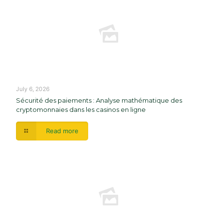
July 6, 2026
Sécurité des paiements : Analyse mathématique des
cryptomonnaies dans les casinos en ligne
Read more