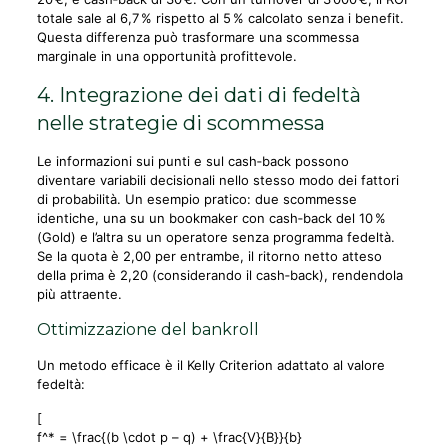
totale sale al 6,7 % rispetto al 5 % calcolato senza i benefit.
Questa differenza può trasformare una scommessa
marginale in una opportunità profittevole.
4. Integrazione dei dati di fedeltà
nelle strategie di scommessa
Le informazioni sui punti e sul cash‑back possono
diventare variabili decisionali nello stesso modo dei fattori
di probabilità. Un esempio pratico: due scommesse
identiche, una su un bookmaker con cash‑back del 10 %
(Gold) e l’altra su un operatore senza programma fedeltà.
Se la quota è 2,00 per entrambe, il ritorno netto atteso
della prima è 2,20 (considerando il cash‑back), rendendola
più attraente.
Ottimizzazione del bankroll
Un metodo efficace è il Kelly Criterion adattato al valore
fedeltà:
[
f^* = \frac{(b \cdot p – q) + \frac{V}{B}}{b}