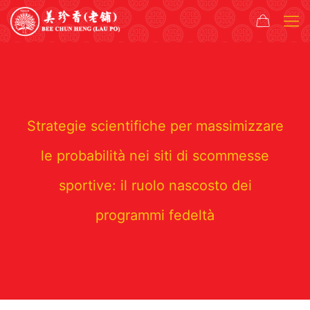
Strategie scientifiche per massimizzare
le probabilità nei siti di scommesse
sportive: il ruolo nascosto dei
programmi fedeltà