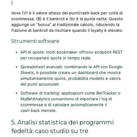
]
dove (V) è il valore atteso dei punti/cash‑back per unità di
scommessa, (B) è il bankroll e (b) è la quota netta. Questo
aggiunge un “bonus” al tradizionale calcolo, riducendo la
frazione di bankroll da rischiare quando il loyalty è elevato.
Strumenti software
API di quote: molti bookmaker offrono endpoint REST
per recuperare quote in tempo reale.
Spreadsheet avanzati: combinando le API con Google
Sheets, è possibile creare un dashboard che mostra
simultaneamente quote, probabilità modello e valore
dei punti accumulati.
Software di tracking: applicazioni come BetTracker o
MyBetAnalytics consentono di importare i log di
scommesse e di calcolare automaticamente il
cash‑back mensile.
5. Analisi statistica dei programmi
fedeltà: caso studio su tre