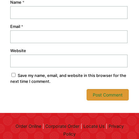
Name
*
Email
*
Website
Save my name, email, and website in this browser for the
next time I comment.
Order Online
|
Corporate Order
|
Locate Us
|
Privacy
Policy