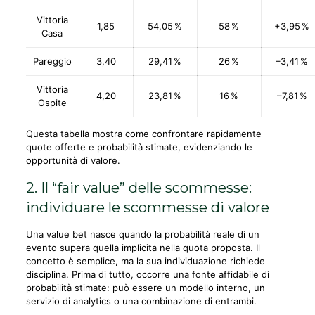
Vittoria
1,85
54,05 %
58 %
+3,95 %
Casa
Pareggio
3,40
29,41 %
26 %
–3,41 %
Vittoria
4,20
23,81 %
16 %
–7,81 %
Ospite
Questa tabella mostra come confrontare rapidamente
quote offerte e probabilità stimate, evidenziando le
opportunità di valore.
2. Il “fair value” delle scommesse:
individuare le scommesse di valore
Una value bet nasce quando la probabilità reale di un
evento supera quella implicita nella quota proposta. Il
concetto è semplice, ma la sua individuazione richiede
disciplina. Prima di tutto, occorre una fonte affidabile di
probabilità stimate: può essere un modello interno, un
servizio di analytics o una combinazione di entrambi.