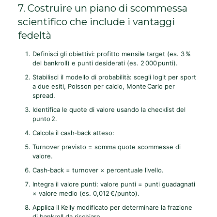
7. Costruire un piano di scommessa
scientifico che include i vantaggi
fedeltà
Definisci gli obiettivi: profitto mensile target (es. 3 %
del bankroll) e punti desiderati (es. 2 000 punti).
Stabilisci il modello di probabilità: scegli logit per sport
a due esiti, Poisson per calcio, Monte Carlo per
spread.
Identifica le quote di valore usando la checklist del
punto 2.
Calcola il cash‑back atteso:
Turnover previsto = somma quote scommesse di
valore.
Cash‑back = turnover × percentuale livello.
Integra il valore punti: valore punti = punti guadagnati
× valore medio (es. 0,012 €/punto).
Applica il Kelly modificato per determinare la frazione
di bankroll da rischiare.