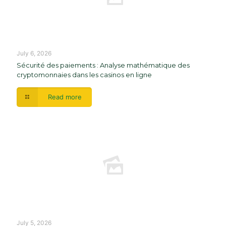
July 6, 2026
Sécurité des paiements : Analyse mathématique des
cryptomonnaies dans les casinos en ligne
Read more
July 5, 2026