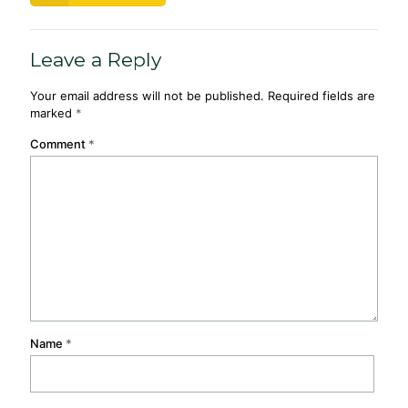
Leave a Reply
Your email address will not be published.
Required fields are
marked
*
Comment
*
Name
*