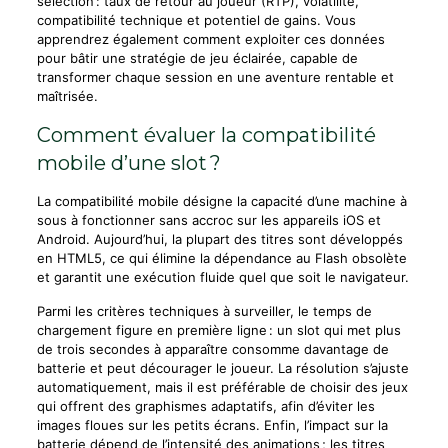
sélection : taux de retour au joueur (RTP), volatilité,
compatibilité technique et potentiel de gains. Vous
apprendrez également comment exploiter ces données
pour bâtir une stratégie de jeu éclairée, capable de
transformer chaque session en une aventure rentable et
maîtrisée.
Comment évaluer la compatibilité
mobile d’une slot ?
La compatibilité mobile désigne la capacité d’une machine à
sous à fonctionner sans accroc sur les appareils iOS et
Android. Aujourd’hui, la plupart des titres sont développés
en HTML5, ce qui élimine la dépendance au Flash obsolète
et garantit une exécution fluide quel que soit le navigateur.
Parmi les critères techniques à surveiller, le temps de
chargement figure en première ligne : un slot qui met plus
de trois secondes à apparaître consomme davantage de
batterie et peut décourager le joueur. La résolution s’ajuste
automatiquement, mais il est préférable de choisir des jeux
qui offrent des graphismes adaptatifs, afin d’éviter les
images floues sur les petits écrans. Enfin, l’impact sur la
batterie dépend de l’intensité des animations ; les titres