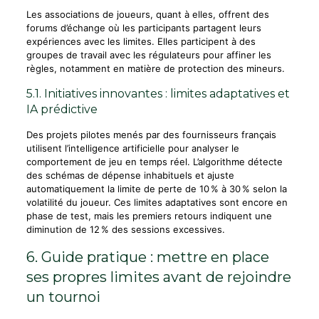
Les associations de joueurs, quant à elles, offrent des
forums d’échange où les participants partagent leurs
expériences avec les limites. Elles participent à des
groupes de travail avec les régulateurs pour affiner les
règles, notamment en matière de protection des mineurs.
5.1. Initiatives innovantes : limites adaptatives et
IA prédictive
Des projets pilotes menés par des fournisseurs français
utilisent l’intelligence artificielle pour analyser le
comportement de jeu en temps réel. L’algorithme détecte
des schémas de dépense inhabituels et ajuste
automatiquement la limite de perte de 10 % à 30 % selon la
volatilité du joueur. Ces limites adaptatives sont encore en
phase de test, mais les premiers retours indiquent une
diminution de 12 % des sessions excessives.
6. Guide pratique : mettre en place
ses propres limites avant de rejoindre
un tournoi