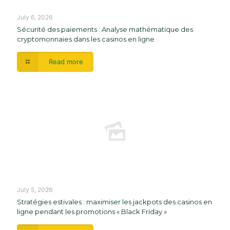
July 6, 2026
Sécurité des paiements : Analyse mathématique des
cryptomonnaies dans les casinos en ligne
Read more
July 5, 2026
Stratégies estivales : maximiser les jackpots des casinos en
ligne pendant les promotions « Black Friday »