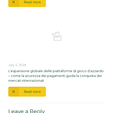
Read more
July 3, 2026
L’espansione globale delle piattaforme di gioco d’azzardo
– come la sicurezza dei pagamenti guida la conquista dei
mercati internazionali
Read more
Leave a Reply