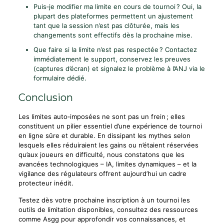
Puis‑je modifier ma limite en cours de tournoi ? Oui, la
plupart des plateformes permettent un ajustement
tant que la session n’est pas clôturée, mais les
changements sont effectifs dès la prochaine mise.
Que faire si la limite n’est pas respectée ? Contactez
immédiatement le support, conservez les preuves
(captures d’écran) et signalez le problème à l’ANJ via le
formulaire dédié.
Conclusion
Les limites auto‑imposées ne sont pas un frein ; elles
constituent un pilier essentiel d’une expérience de tournoi
en ligne sûre et durable. En dissipant les mythes selon
lesquels elles réduiraient les gains ou n’étaient réservées
qu’aux joueurs en difficulté, nous constatons que les
avancées technologiques – IA, limites dynamiques – et la
vigilance des régulateurs offrent aujourd’hui un cadre
protecteur inédit.
Testez dès votre prochaine inscription à un tournoi les
outils de limitation disponibles, consultez des ressources
comme Asgg pour approfondir vos connaissances, et