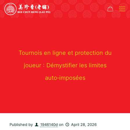
Tournois en ligne et protection du
joueur : Démystifier les limites
auto‑imposées
Published by
1946140d
on
April 28, 2026