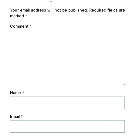
Your email address will not be published.
Required fields are
marked
*
Comment
*
Name
*
Email
*