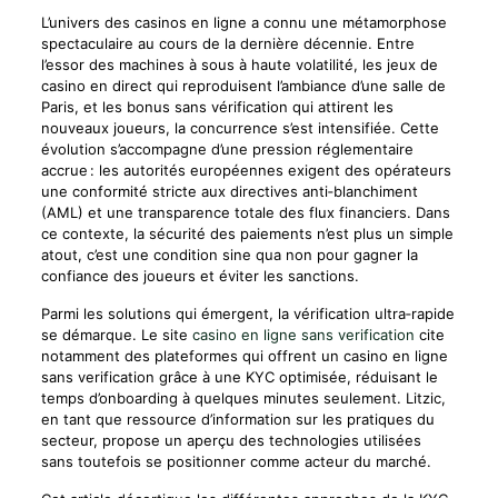
L’univers des casinos en ligne a connu une métamorphose
spectaculaire au cours de la dernière décennie. Entre
l’essor des machines à sous à haute volatilité, les jeux de
casino en direct qui reproduisent l’ambiance d’une salle de
Paris, et les bonus sans vérification qui attirent les
nouveaux joueurs, la concurrence s’est intensifiée. Cette
évolution s’accompagne d’une pression réglementaire
accrue : les autorités européennes exigent des opérateurs
une conformité stricte aux directives anti‑blanchiment
(AML) et une transparence totale des flux financiers. Dans
ce contexte, la sécurité des paiements n’est plus un simple
atout, c’est une condition sine qua non pour gagner la
confiance des joueurs et éviter les sanctions.
Parmi les solutions qui émergent, la vérification ultra‑rapide
se démarque. Le site
casino en ligne sans verification
cite
notamment des plateformes qui offrent un casino en ligne
sans verification grâce à une KYC optimisée, réduisant le
temps d’onboarding à quelques minutes seulement. Litzic,
en tant que ressource d’information sur les pratiques du
secteur, propose un aperçu des technologies utilisées
sans toutefois se positionner comme acteur du marché.