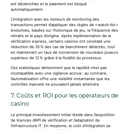
est déclenchée et le paiement est bloqué
automatiquement.
L’intégration avec les moteurs de monitoring des
transactions permet d’appliquer des règles de « watch‑list »
évolutives, basées sur l’historique de jeu, la fréquence des
retraits et le pays d’origine. Après implémentation de la
vérification express, certains casinos ont constaté une
réduction de 35 % des cas de blanchiment détectés, tout
en maintenant un taux de conversion de nouveaux joueurs
supérieur de 12 % grâce à la fluidité du processus.
Ces statistiques démontrent que la rapidité n’est pas
incompatible avec une vigilance accrue : au contraire,
l’automatisation offre une visibilité instantanée que les
contrôles manuels ne pouvaient jamais atteindre.
7. Coûts et ROI pour les opérateurs de
casino
Le principal investissement initial réside dans l’acquisition
de licences d’API de vérification et l’adaptation de
l’infrastructure IT. En moyenne, le coût d’intégration se