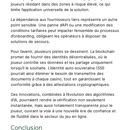
joueurs résidant dans des zones à risque élevé, ce qui
limite l’application universelle de la solution.
La dépendance aux fournisseurs tiers représente un autre
point sensible. Une panne d’API ou une modification des
conditions tarifaires peut impacter l’ensemble du processus
d’onboarding, obligeant les opérateurs à disposer de
solutions de secours.
Pour l’avenir, plusieurs pistes se dessinent. La blockchain
promet de fournir des identités décentralisées, où le
joueur contrôle ses données et les partage uniquement
lorsqu’il le souhaite. L’identité auto‑souveraine (SSI)
pourrait ainsi éliminer le besoin de transmettre des
documents à chaque casino, tout en garantissant la
conformité grâce à des attestations cryptographiques.
Ces innovations, combinées à l’évolution des algorithmes
d’IA, pourraient rendre la vérification non seulement
instantanée, mais aussi totalement transparente pour le
joueur, ouvrant la voie à une nouvelle ère de confiance et
de fluidité dans le secteur du jeu en ligne.
Conclusion