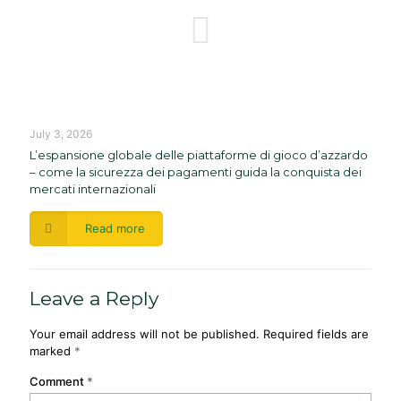
July 3, 2026
L’espansione globale delle piattaforme di gioco d’azzardo
– come la sicurezza dei pagamenti guida la conquista dei
mercati internazionali
Read more
Leave a Reply
Your email address will not be published.
Required fields are
marked
*
Comment
*