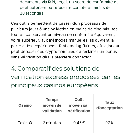
documents via l’API, reçoit un score de conformité et
peut autoriser ou refuser le compte en moins de
30 secondes.
Ces outils permettent de passer d’un processus de
plusieurs jours à une validation en moins de cinq minutes,
tout en conservant un niveau de conformité équivalent,
voire supérieur, aux méthodes manuelles. Ils ouvrent la
porte à des expériences d’onboarding fluides, où le joueur
peut déposer des cryptomonnaies ou réclamer un bonus
sans vérification dès la première connexion.
4. Comparatif des solutions de
vérification express proposées par les
principaux casinos européens
Temps
Coût
Taux
Casino
moyen de
moyen par
d’acceptation
validation
vérification
CasinoX
3 minutes
0,45 €
97 %