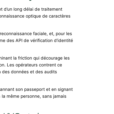
et d’un long délai de traitement
connaissance optique de caractères
 reconnaissance faciale, et, pour les
me des API de vérification d’identité
inant la friction qui décourage les
on. Les opérateurs contrent ce
on des données et des audits
scannant son passeport et en signant
 à la même personne, sans jamais