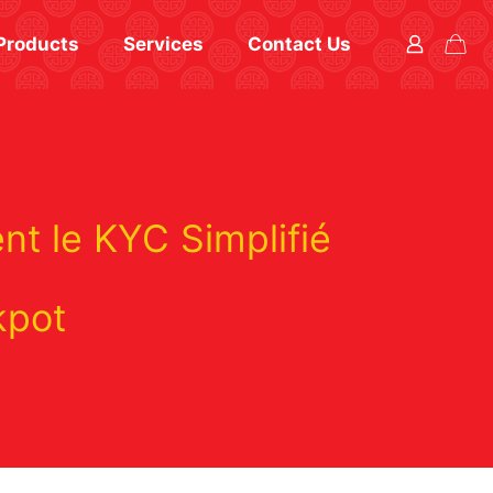
Products
Services
Contact Us
nt le KYC Simplifié
kpot