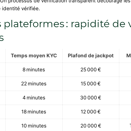
 Un processus de vérification transparent décourage les
identité vérifiée.
plateformes : rapidité de v
s
Temps moyen KYC
Plafond de jackpot
M
8 minutes
25 000 €
22 minutes
15 000 €
4 minutes
30 000 €
18 minutes
12 000 €
10 minutes
20 000 €