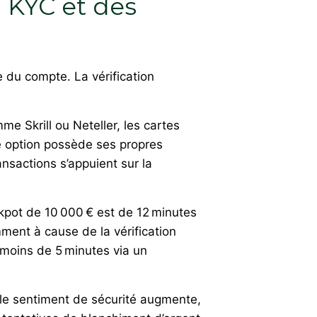
u KYC et des
re du compte. La vérification
e Skrill ou Neteller, les cartes
e option possède ses propres
nsactions s’appuient sur la
kpot de 10 000 € est de 12 minutes
amment à cause de la vérification
n moins de 5 minutes via un
s le sentiment de sécurité augmente,