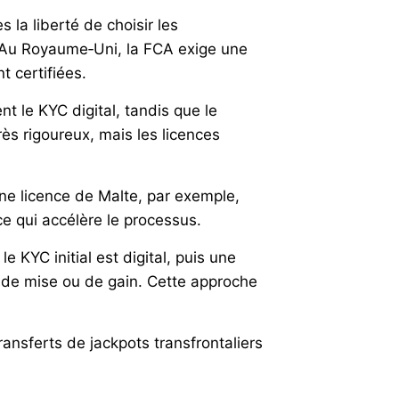
 la liberté de choisir les
). Au Royaume‑Uni, la FCA exige une
t certifiées.
t le KYC digital, tandis que le
ès rigoureux, mais les licences
Une licence de Malte, par exemple,
ce qui accélère le processus.
e KYC initial est digital, puis une
l de mise ou de gain. Cette approche
transferts de jackpots transfrontaliers