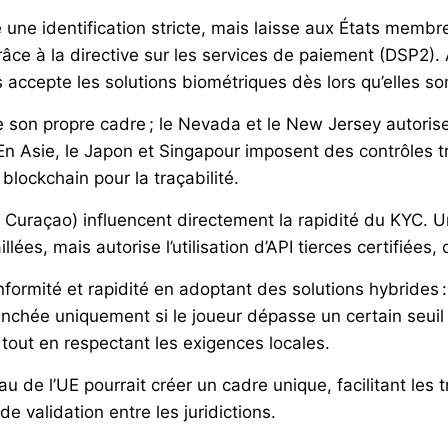
une identification stricte, mais laisse aux États membres
grâce à la directive sur les services de paiement (DSP2
s accepte les solutions biométriques dès lors qu’elles son
son propre cadre ; le Nevada et le New Jersey autorisen
En Asie, le Japon et Singapour imposent des contrôles tr
 blockchain pour la traçabilité.
r, Curaçao) influencent directement la rapidité du KYC. 
es, mais autorise l’utilisation d’API tierces certifiées, 
ormité et rapidité en adoptant des solutions hybrides : l
enchée uniquement si le joueur dépasse un certain seui
é tout en respectant les exigences locales.
u de l’UE pourrait créer un cadre unique, facilitant les 
e validation entre les juridictions.