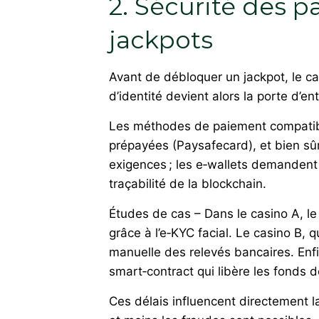
2. Sécurité des p
jackpots
Avant de débloquer un jackpot, le casi
d’identité devient alors la porte d’e
Les méthodes de paiement compatibles
prépayées (Paysafecard), et bien sû
exigences ; les e‑wallets demandent 
traçabilité de la blockchain.
Études de cas – Dans le casino A, l
grâce à l’e‑KYC facial. Le casino B, q
manuelle des relevés bancaires. Enfin
smart‑contract qui libère les fonds 
Ces délais influencent directement l