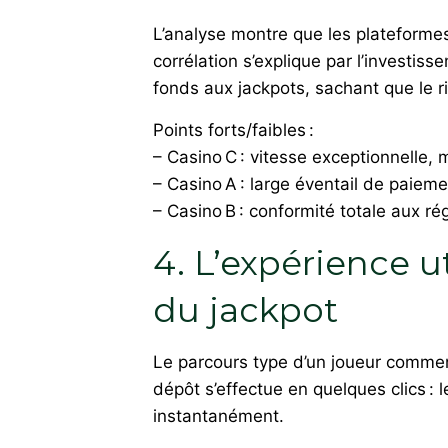
L’analyse montre que les plateformes
corrélation s’explique par l’investi
fonds aux jackpots, sachant que le ri
Points forts/faibles :
– Casino C : vitesse exceptionnelle, m
– Casino A : large éventail de paieme
– Casino B : conformité totale aux ré
4. L’expérience u
du jackpot
Le parcours type d’un joueur commenc
dépôt s’effectue en quelques clics : 
instantanément.