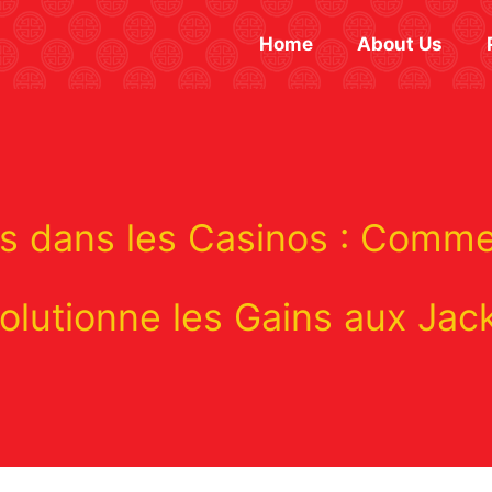
Home
About Us
ss dans les Casinos : Comme
olutionne les Gains aux Jac