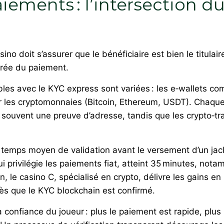
aiements : l’intersection d
no doit s’assurer que le bénéficiaire est bien le titulai
ntrée du paiement.
 avec le KYC express sont variées : les e‑wallets comm
r les cryptomonnaies (Bitcoin, Ethereum, USDT). Chaqu
souvent une preuve d’adresse, tandis que les crypto‑tra
e temps moyen de validation avant le versement d’un jac
ui privilégie les paiements fiat, atteint 35 minutes, not
, le casino C, spécialisé en crypto, délivre les gains e
dès que le KYC blockchain est confirmé.
a confiance du joueur : plus le paiement est rapide, plu