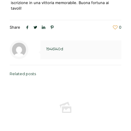
iscrizione in una vittoria memorabile. Buona fortuna ai
tavoli!
Share
0
1946140d
Related posts