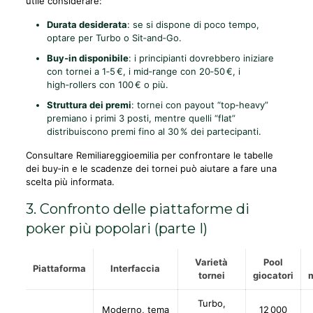
utile considerare:
Durata desiderata
: se si dispone di poco tempo,
optare per Turbo o Sit‑and‑Go.
Buy‑in disponibile
: i principianti dovrebbero iniziare
con tornei a 1‑5 €, i mid‑range con 20‑50 €, i
high‑rollers con 100 € o più.
Struttura dei premi
: tornei con payout “top‑heavy”
premiano i primi 3 posti, mentre quelli “flat”
distribuiscono premi fino al 30 % dei partecipanti.
Consultare Remiliareggioemilia per confrontare le tabelle
dei buy‑in e le scadenze dei tornei può aiutare a fare una
scelta più informata.
3. Confronto delle piattaforme di
poker più popolari (parte I)
Varietà
Pool
Piattaforma
Interfaccia
tornei
giocatori
Turbo,
Moderno, tema
12 000