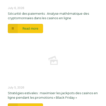
July 6, 2026
Sécurité des paiements : Analyse mathématique des
cryptomonnaies dans les casinos en ligne
Read more
July 5, 2026
Stratégies estivales : maximiser les jackpots des casinos en
ligne pendant les promotions « Black Friday »