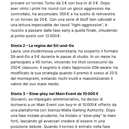
provare un torneo Turbo da 2 € con buy‑in di 5 €. Dopo
aver vinto i primi tre round con un gioco aggressivo ma
controllato, ha accumulato 350 € e ha scelto di reinvestire
in un torneo da 20 €. Con una serie di bluff ben calcolati e
una lettura impeccabile dei tavoli “tight‑aggressive”, è
riuscito a passare dalla fase early a quella finale, chiudendo
al primo posto con 12 000 €.
Storia 2 – La regina dei Sit‑and‑Go
Laura, una studentessa universitaria, ha scoperto il formato
Sit‑and‑Go a 5 € durante le pause di studio. In un mese ha
partecipato a 45 tornei, vincendo tre titoli consecutivi da
250 € ciascuno. Il segreto è stato l’approccio ICM‑aware: ha
modificato la sua strategia quando il premio è sceso al 20 %
del montepremi, evitando rischi inutili e massimizzando il
valore del suo stack medio.
Storia 3 – Slow‑play nel Main Event da 10 000 €
Giovanni, ex‑impiegato amministrativo, ha deciso di
iscriversi a un Main Event con buy‑in di 10 000 € offerto da
una piattaforma con licenza Malta Gaming Authority. Dopo
una fase iniziale prudente, ha iniziato a “slow‑play” le mani
forti, lasciando gli avversari credere di essere in una
posizione debole. Quando il torneo è entrato nella fase