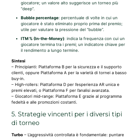
giocatore; un valore alto suggerisce un torneo più
“deep”.
Bubble percentage
: percentuale di volte in cui un
giocatore è stato eliminato proprio prima del premio;
utile per valutare la pressione del “bubble”.
ITM % (In‑the‑Money)
: indica la frequenza con cui un
giocatore termina tra i premi; un indicatore chiave per
il rendimento a lungo termine.
Sintesi
– Principianti: Piattaforma B per la sicurezza e il supporto
clienti, oppure Piattaforma A per la varietà di tornei a basso
buy‑in.
– High‑rollers: Piattaforma D per l’esperienza AR unica e
premi elevati, o Piattaforma F per l’analisi avanzata.
– Giocatori mid‑range: Piattaforma E grazie al programma
fedeltà e alle promozioni costanti.
5. Strategie vincenti per i diversi tipi
di torneo
Turbo
– L’aggressività controllata è fondamentale: puntare