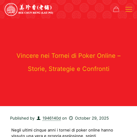
Vincere nei Tornei di Poker Online –
Storie, Strategie e Confronti
Published by
1946140d
on
October 29, 2025
Negli ultimi cinque anni i tornei di poker online hanno
vissuto una vera e propria esplosione, spinti