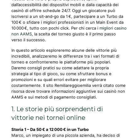
dall’accessibilità dei dispositivi mobili e dalla capacità dei
casinò di offrire schedule 24/7. Oggi un giocatore può
iscriversi a un sit‑and‑go da 1 €, partecipare a un Turbo da
100 € o sfidare i migliori professionisti in un Main Event da
10 000 €, tutto con pochi click. Per chi cerca i
migliori casino
non AAMS
, la scelta del torneo giusto è il primo passo
verso il successo.
In questo articolo esploreremo alcune delle vittorie più
incredibili, analizzeremo le differenze tra i vari formati di
torneo e confronteremo le piattaforme più popolari.
Daremo consigli pratici su come adattare la propria
strategia al tipo di gioco, su come sfruttare bonus e
promozioni e su quali errori evitare per migliorare
costantemente. Il sito Remiliareggioemilia verrà citato come
risorsa dove trovare informazioni aggiuntive sui casinò non
AAMS e sui metodi di pagamento consigliati.
1. Le storie più sorprendenti di
vittorie nei tornei online
Storia 1 – Da 50 € a 12 000 € in un Turbo
Marco, un impiegato di una piccola azienda, ha deciso di